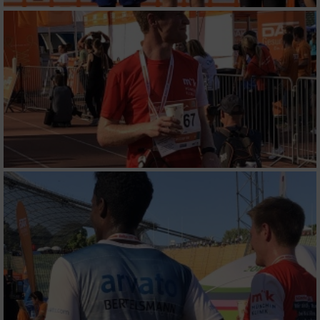
von Werbeanzeigen
Erstellung von Profilen für personalisierte
Werbung
Verwendung von Profilen zur Auswahl
personalisierter Werbung
Erstellung von Profilen zur Personalisierung
von Inhalten
Verwendung von Profilen zur Auswahl
personalisierter Inhalte
Messung der Werbeleistung
Messung der Performance von Inhalten
Analyse von Zielgruppen durch Statistiken
oder Kombinationen von Daten aus