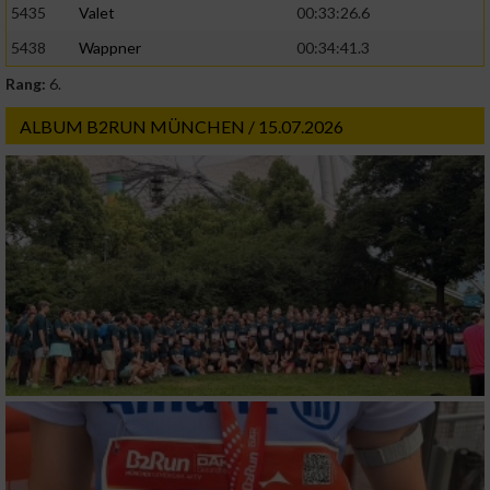
5435
Valet
00:33:26.6
5438
Wappner
00:34:41.3
Rang:
6.
ALBUM B2RUN MÜNCHEN / 15.07.2026