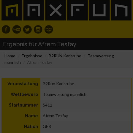
Ergebnis für Afrem Tesfay
Home
Ergebnisse
B2RUN Karlsruhe
Teamwertung
männlich
Afrem Tesfay
B2Run Karlsruhe
Veranstaltung
Teamwertung männlich
Wettbewerb
5412
Startnummer
Afrem Tesfay
Name
GER
Nation