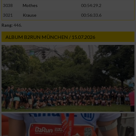
3038
Mothes
00:54:29.2
3021
Krause
00:56:33.6
Rang:
446.
ALBUM B2RUN MÜNCHEN / 15.07.2026