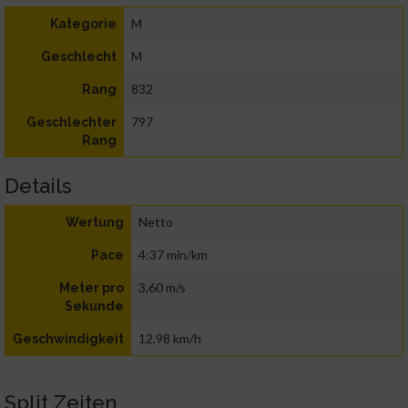
M
Kategorie
M
Geschlecht
832
Rang
797
Geschlechter
Rang
Details
Netto
Wertung
4:37 min/km
Pace
3,60 m/s
Meter pro
Sekunde
12,98 km/h
Geschwindigkeit
Split Zeiten