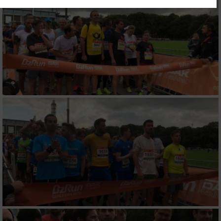
Ihre Einwilligung und die cookie Richtlinie gelten ausschließlich für diese
Website/App.
Partnerliste anzeigen (1 IAB-Anbieter)
Wir nutzen Ihre Daten für folgende Zwecke:
IAB-Verarbeitungszwecke:
Speichern von oder Zugriff auf Informationen
auf einem Endgerät
Verwendung reduzierter Daten zur Auswahl
von Werbeanzeigen
Erstellung von Profilen für personalisierte
Werbung
Verwendung von Profilen zur Auswahl
personalisierter Werbung
Erstellung von Profilen zur Personalisierung
von Inhalten