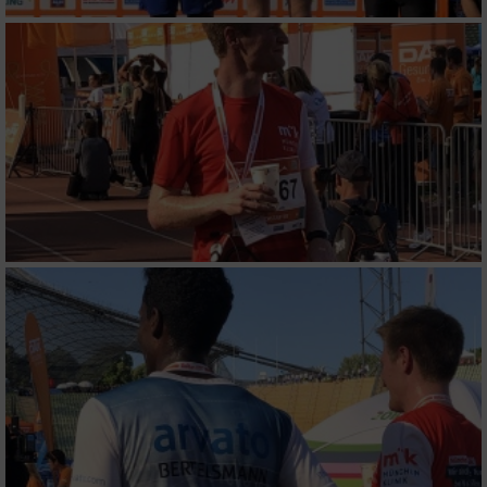
Geräte anhand von aktiv angeforderten
Informationen identifizieren
Nicht-IAB-Verarbeitungszwecke:
Notwendig
Performance
Funktional
Werbung