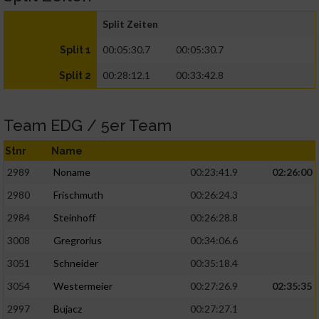
Split Zeiten
00:05:30.7
00:05:30.7
Split 1
00:28:12.1
00:33:42.8
Split 2
Team EDG / 5er Team
Stnr
Name
2989
Noname
00:23:41.9
02:26:00
2980
Frischmuth
00:26:24.3
2984
Steinhoff
00:26:28.8
3008
Gregrorius
00:34:06.6
3051
Schneider
00:35:18.4
3054
Westermeier
00:27:26.9
02:35:35
2997
Bujacz
00:27:27.1