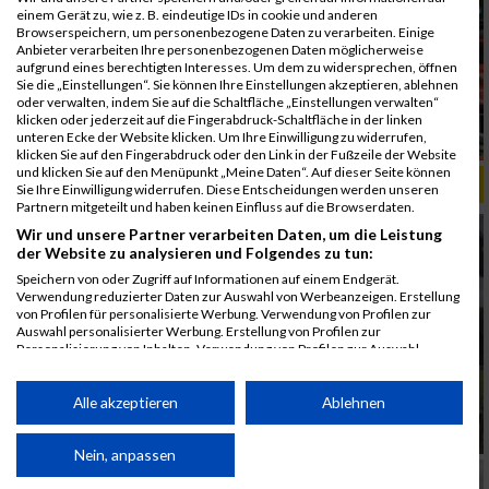
einem Gerät zu, wie z. B. eindeutige IDs in cookie und anderen
Browserspeichern, um personenbezogene Daten zu verarbeiten. Einige
Anbieter verarbeiten Ihre personenbezogenen Daten möglicherweise
aufgrund eines berechtigten Interesses. Um dem zu widersprechen, öffnen
Sie die „Einstellungen“. Sie können Ihre Einstellungen akzeptieren, ablehnen
oder verwalten, indem Sie auf die Schaltfläche „Einstellungen verwalten“
klicken oder jederzeit auf die Fingerabdruck-Schaltfläche in der linken
unteren Ecke der Website klicken. Um Ihre Einwilligung zu widerrufen,
klicken Sie auf den Fingerabdruck oder den Link in der Fußzeile der Website
und klicken Sie auf den Menüpunkt „Meine Daten“. Auf dieser Seite können
ALBUM B2RUN KÖLN / 05.09.2019
Sie Ihre Einwilligung widerrufen. Diese Entscheidungen werden unseren
Partnern mitgeteilt und haben keinen Einfluss auf die Browserdaten.
Wir und unsere Partner verarbeiten Daten, um die Leistung
der Website zu analysieren und Folgendes zu tun:
Speichern von oder Zugriff auf Informationen auf einem Endgerät.
Verwendung reduzierter Daten zur Auswahl von Werbeanzeigen. Erstellung
von Profilen für personalisierte Werbung. Verwendung von Profilen zur
Auswahl personalisierter Werbung. Erstellung von Profilen zur
Personalisierung von Inhalten. Verwendung von Profilen zur Auswahl
personalisierter Inhalte. Messung der Werbeleistung. Messung der
Performance von Inhalten. Analyse von Zielgruppen durch Statistiken oder
Kombinationen von Daten aus verschiedenen Quellen. Entwicklung und
Alle akzeptieren
Ablehnen
Verbesserung der Angebote. Verwendung reduzierter Daten zur Auswahl
von Inhalten.
Daten können außerhalb der Europäischen Union weitergegeben und in die
Nein, anpassen
USA gesendet werden.