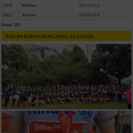
3038
Mothes
00:54:29.2
3021
Krause
00:56:33.6
Rang:
388.
ALBUM B2RUN MÜNCHEN / 15.07.2026