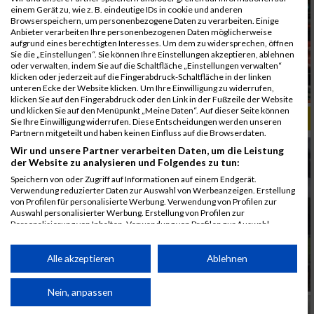
einem Gerät zu, wie z. B. eindeutige IDs in cookie und anderen
Browserspeichern, um personenbezogene Daten zu verarbeiten. Einige
Anbieter verarbeiten Ihre personenbezogenen Daten möglicherweise
aufgrund eines berechtigten Interesses. Um dem zu widersprechen, öffnen
Sie die „Einstellungen“. Sie können Ihre Einstellungen akzeptieren, ablehnen
oder verwalten, indem Sie auf die Schaltfläche „Einstellungen verwalten“
klicken oder jederzeit auf die Fingerabdruck-Schaltfläche in der linken
unteren Ecke der Website klicken. Um Ihre Einwilligung zu widerrufen,
klicken Sie auf den Fingerabdruck oder den Link in der Fußzeile der Website
und klicken Sie auf den Menüpunkt „Meine Daten“. Auf dieser Seite können
ALBUM B2RUN KÖLN / 05.09.2019
Sie Ihre Einwilligung widerrufen. Diese Entscheidungen werden unseren
Partnern mitgeteilt und haben keinen Einfluss auf die Browserdaten.
Wir und unsere Partner verarbeiten Daten, um die Leistung
der Website zu analysieren und Folgendes zu tun:
Speichern von oder Zugriff auf Informationen auf einem Endgerät.
Verwendung reduzierter Daten zur Auswahl von Werbeanzeigen. Erstellung
von Profilen für personalisierte Werbung. Verwendung von Profilen zur
Auswahl personalisierter Werbung. Erstellung von Profilen zur
Personalisierung von Inhalten. Verwendung von Profilen zur Auswahl
personalisierter Inhalte. Messung der Werbeleistung. Messung der
Performance von Inhalten. Analyse von Zielgruppen durch Statistiken oder
Kombinationen von Daten aus verschiedenen Quellen. Entwicklung und
Alle akzeptieren
Ablehnen
Verbesserung der Angebote. Verwendung reduzierter Daten zur Auswahl
von Inhalten.
Daten können außerhalb der Europäischen Union weitergegeben und in die
Nein, anpassen
USA gesendet werden.