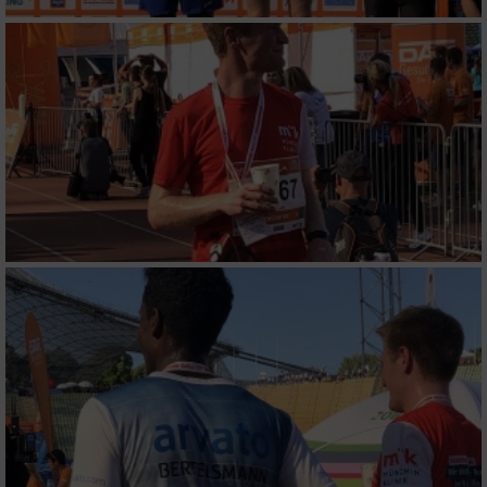
Geräte anhand von aktiv angeforderten
Informationen identifizieren
Nicht-IAB-Verarbeitungszwecke:
Notwendig
Performance
Funktional
Werbung