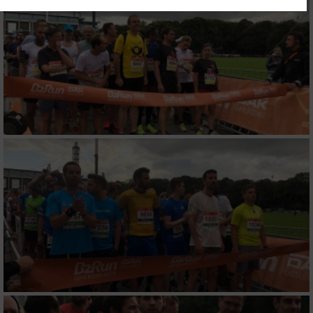
Ihre Einwilligung und die cookie Richtlinie gelten ausschließlich für diese
Website/App.
Partnerliste anzeigen (1 IAB-Anbieter)
Wir nutzen Ihre Daten für folgende Zwecke:
IAB-Verarbeitungszwecke:
Speichern von oder Zugriff auf Informationen
auf einem Endgerät
Verwendung reduzierter Daten zur Auswahl
von Werbeanzeigen
Erstellung von Profilen für personalisierte
Werbung
Verwendung von Profilen zur Auswahl
personalisierter Werbung
Erstellung von Profilen zur Personalisierung
von Inhalten