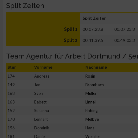
Split Zeiten
Split Zeiten
00:07:23.8
00:07:23.8
Split 1
00:41:39.5
00:49:03.3
Split 2
Team Agentur für Arbeit Dortmund / 5e
Stnr
Vorname
Nachname
174
Andreas
Rosin
149
Jan
Brombach
168
Sven
Müller
163
Babett
Linnell
152
Susanna
Ebbing
170
Lennart
Melbye
156
Dominik
Hans
181
Daniel
Wenzler