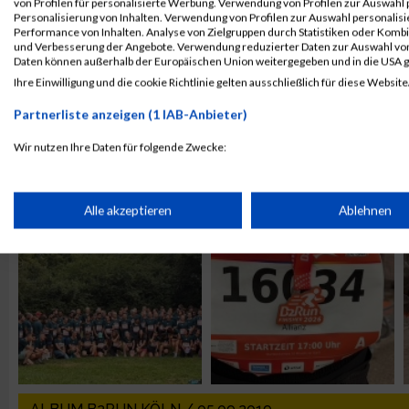
von Profilen für personalisierte Werbung. Verwendung von Profilen zur Auswahl p
Personalisierung von Inhalten. Verwendung von Profilen zur Auswahl personalis
Performance von Inhalten. Analyse von Zielgruppen durch Statistiken oder Komb
und Verbesserung der Angebote. Verwendung reduzierter Daten zur Auswahl von
Daten können außerhalb der Europäischen Union weitergegeben und in die USA 
Ihre Einwilligung und die cookie Richtlinie gelten ausschließlich für diese Website
Partnerliste anzeigen (1 IAB-Anbieter)
Wir nutzen Ihre Daten für folgende Zwecke:
ALBUM B2RUN MÜNCHEN / 15.07.2026
IAB-Verarbeitungszwecke:
Speichern von oder Zugriff auf Informationen auf einem Endge
Alle akzeptieren
Ablehnen
Verwendung reduzierter Daten zur Auswahl von Werbeanzeige
Erstellung von Profilen für personalisierte Werbung
Verwendung von Profilen zur Auswahl personalisierter Werbun