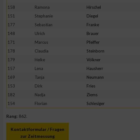
158
Ramona
Hirschel
151
Stephanie
Diegel
177
Sebastian
Franke
148
Ulrich
Brauer
171
Marcus
Pfeiffer
178
Claudia
Steinborn
179
Heike
Völkner
157
Lena
Hausherr
169
Tanja
Neumann
153
Dirk
Fries
182
Nadja
Ziems
154
Florian
Schlesiger
Rang:
862.
Kontaktformular / Fragen
zur Zeitmessung