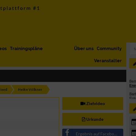
eos
Trainingspläne
Über uns
Community
Veranstalter
ixed
Heike Völkner
Zielvideo
Urkunde
1
Ergebnis auf Facebook teilen
1