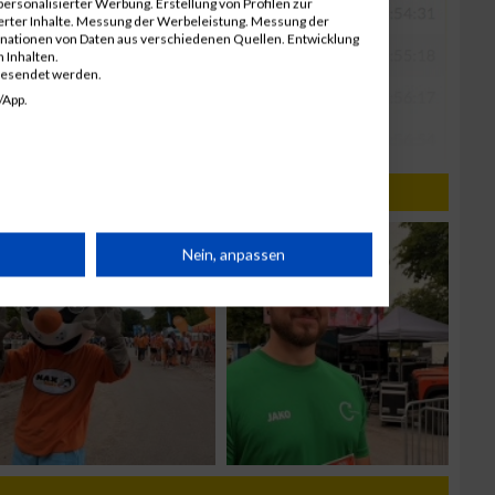
ersonalisierter Werbung. Erstellung von Profilen zur
ierter Inhalte. Messung der Werbeleistung. Messung der
inationen von Daten aus verschiedenen Quellen. Entwicklung
 Inhalten.
gesendet werden.
/App.
rät
Nein, anpassen
n
g