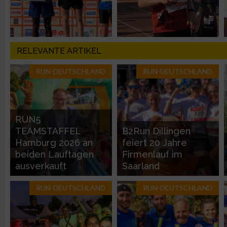
Verwendung genauer Standortdaten
Geräte anhand von aktiv angeforderten Informationen identifi
RELEVANTE ARTIKEL
RUN-DEUTSCHLAND
RUN-DEUTSCHLAND
Nicht-IAB-Verarbeitungszwecke:
Notwendig
RUN5
Performance
TEAMSTAFFEL
B2Run Dillingen
Hamburg 2026 an
feiert 20 Jahre
beiden Lauftagen
Firmenlauf im
Funktional
ausverkauft
Saarland
Werbung
RUN-DEUTSCHLAND
RUN-DEUTSCHLAND