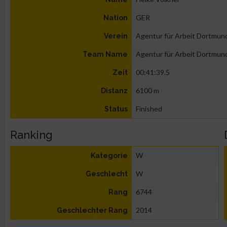
GER
Nation
Agentur für Arbeit Dortmun
Verein
Agentur für Arbeit Dortmun
Team Name
00:41:39.5
Zeit
6100 m
Distanz
Finished
Status
Ranking
W
Kategorie
W
Geschlecht
6744
Rang
2014
Geschlechter Rang