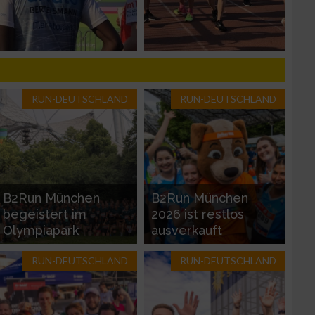
zieren
RUN-DEUTSCHLAND
RUN-DEUTSCHLAND
B2Run München
B2Run München
begeistert im
2026 ist restlos
Olympiapark
ausverkauft
RUN-DEUTSCHLAND
RUN-DEUTSCHLAND