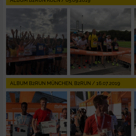
ALBUM B2RUN KÖLN / 05.09.2019
Erstellung von Profilen zur Personalisierung von Inhalten
Verwendung von Profilen zur Auswahl personalisierter Inhalte
Messung der Werbeleistung
Messung der Performance von Inhalten
Analyse von Zielgruppen durch Statistiken oder Kombinatione
ALBUM B2RUN MÜNCHEN, B2RUN / 16.07.2019
verschiedenen Quellen
Entwicklung und Verbesserung der Angebote
Verwendung reduzierter Daten zur Auswahl von Inhalten
IAB-Besonderheiten: