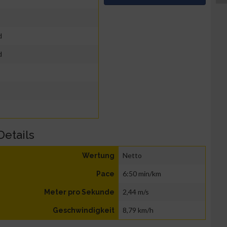
d
d
Details
Netto
Wertung
6:50 min/km
Pace
2,44 m/s
Meter pro Sekunde
8,79 km/h
Geschwindigkeit