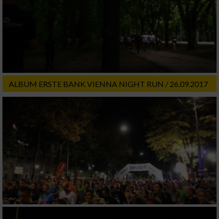
von Werbeanzeigen
Erstellung von Profilen für personalisierte
Werbung
Verwendung von Profilen zur Auswahl
personalisierter Werbung
ALBUM ERSTE BANK VIENNA NIGHT RUN / 26.09.2017
Erstellung von Profilen zur Personalisierung
von Inhalten
Verwendung von Profilen zur Auswahl
personalisierter Inhalte
Messung der Werbeleistung
Messung der Performance von Inhalten
Analyse von Zielgruppen durch Statistiken
oder Kombinationen von Daten aus