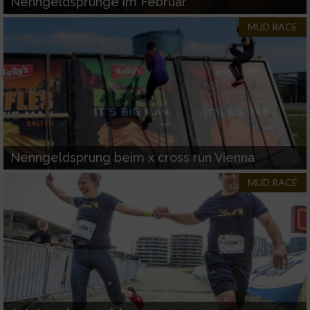
Nenngeldsprünge im Februar
MUD RACE
Nenngeldsprung beim x cross run Vienna
MUD RACE