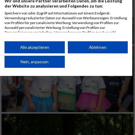
Wir und unsere Partner verarbeiten Daten, um die Leistung
der Website zu analysieren und Folgendes zu tun:
Speichern von oder Zugriff auf Informationen auf einem Endgerät.
Verwendung reduzierter Daten zur Auswahl von Werbeanzeigen. Erstellung
von Profilen für personalisierte Werbung. Verwendung von Profilen zur
Auswahl personalisierter Werbung. Erstellung von Profilen zur
Personalisierung von Inhalten. Verwendung von Profilen zur Auswahl
personalisierter Inhalte. Messung der Werbeleistung. Messung der
Performance von Inhalten. Analyse von Zielgruppen durch Statistiken oder
Kombinationen von Daten aus verschiedenen Quellen. Entwicklung und
Alle akzeptieren
Ablehnen
Verbesserung der Angebote. Verwendung reduzierter Daten zur Auswahl
von Inhalten.
Daten können außerhalb der Europäischen Union weitergegeben und in die
Nein, anpassen
USA gesendet werden.
Ihre Einwilligung und die cookie Richtlinie gelten ausschließlich für diese
Website/App.
Partnerliste anzeigen (1 IAB-Anbieter)
Wir nutzen Ihre Daten für folgende Zwecke:
IAB-Verarbeitungszwecke:
Speichern von oder Zugriff auf Informationen
auf einem Endgerät
Verwendung reduzierter Daten zur Auswahl