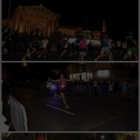
verschiedenen Quellen
Entwicklung und Verbesserung der Angebote
Verwendung reduzierter Daten zur Auswahl
von Inhalten
IAB-Besonderheiten:
Verwendung genauer Standortdaten
Geräte anhand von aktiv angeforderten
Informationen identifizieren
Nicht-IAB-Verarbeitungszwecke:
Notwendig
Performance