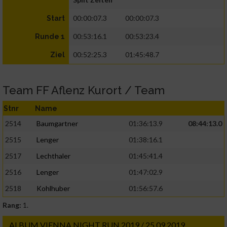
00:00:07.3
00:00:07.3
Start
00:53:16.1
00:53:23.4
Runde 1
00:52:25.3
01:45:48.7
Ziel
Team FF Aflenz Kurort / Team
Stnr
Name
2514
Baumgartner
01:36:13.9
08:44:13.0
2515
Lenger
01:38:16.1
2517
Lechthaler
01:45:41.4
2516
Lenger
01:47:02.9
2518
Kohlhuber
01:56:57.6
Rang:
1.
ALBUM VIENNA NIGHT RUN 2019 / 25.09.2019