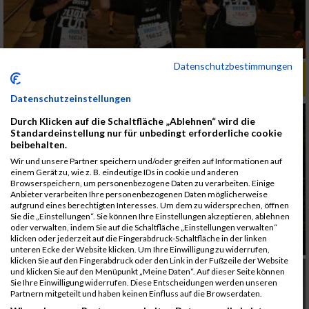
Datenschutzbestimmungen
ALBUM X CROSS RUN BUSINESS CHALLENGE /
14.06.2018
Datenschutzeinstellungen
Durch Klicken auf die Schaltfläche „Ablehnen“ wird die
Standardeinstellung nur für unbedingt erforderliche cookie
beibehalten.
Wir und unsere Partner speichern und/oder greifen auf Informationen auf
einem Gerät zu, wie z. B. eindeutige IDs in cookie und anderen
Browserspeichern, um personenbezogene Daten zu verarbeiten. Einige
Anbieter verarbeiten Ihre personenbezogenen Daten möglicherweise
aufgrund eines berechtigten Interesses. Um dem zu widersprechen, öffnen
Sie die „Einstellungen“. Sie können Ihre Einstellungen akzeptieren, ablehnen
oder verwalten, indem Sie auf die Schaltfläche „Einstellungen verwalten“
klicken oder jederzeit auf die Fingerabdruck-Schaltfläche in der linken
unteren Ecke der Website klicken. Um Ihre Einwilligung zu widerrufen,
klicken Sie auf den Fingerabdruck oder den Link in der Fußzeile der Website
und klicken Sie auf den Menüpunkt „Meine Daten“. Auf dieser Seite können
Sie Ihre Einwilligung widerrufen. Diese Entscheidungen werden unseren
Partnern mitgeteilt und haben keinen Einfluss auf die Browserdaten.