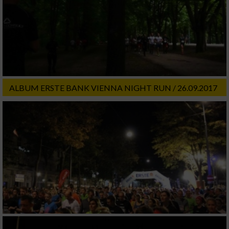
von Werbeanzeigen
Erstellung von Profilen für personalisierte
Werbung
Verwendung von Profilen zur Auswahl
personalisierter Werbung
ALBUM ERSTE BANK VIENNA NIGHT RUN / 26.09.2017
Erstellung von Profilen zur Personalisierung
von Inhalten
Verwendung von Profilen zur Auswahl
personalisierter Inhalte
Messung der Werbeleistung
Messung der Performance von Inhalten
Analyse von Zielgruppen durch Statistiken
oder Kombinationen von Daten aus