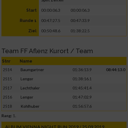
00:00:06.3
00:00:06.3
Start
00:47:27.5
00:47:33.9
Runde 1
00:50:48.6
01:38:22.5
Ziel
Team FF Aflenz Kurort / Team
Stnr
Name
2514
Baumgartner
01:36:13.9
08:44:13.0
2515
Lenger
01:38:16.1
2517
Lechthaler
01:45:41.4
2516
Lenger
01:47:02.9
2518
Kohlhuber
01:56:57.6
Rang:
1.
ALBUM VIENNA NIGHT RUN 2019 / 25.09.2019