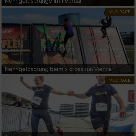
Nenngeldsprünge im Februar
MUD RACE
Nenngeldsprung beim x cross run Vienna
MUD RACE