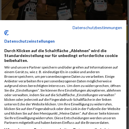
Datenschutzbestimmungen
ALBUM X CROSS RUN BUSINESS CHALLENGE /
14.06.2018
Datenschutzeinstellungen
Durch Klicken auf die Schaltfläche „Ablehnen“ wird die
Standardeinstellung nur für unbedingt erforderliche cookie
beibehalten.
Wir und unsere Partner speichern und/oder greifen auf Informationen auf
einem Gerät zu, wie z. B. eindeutige IDs in cookie und anderen
Browserspeichern, um personenbezogene Daten zu verarbeiten. Einige
Anbieter verarbeiten Ihre personenbezogenen Daten möglicherweise
aufgrund eines berechtigten Interesses. Um dem zu widersprechen, öffnen
Sie die „Einstellungen“. Sie können Ihre Einstellungen akzeptieren, ablehnen
oder verwalten, indem Sie auf die Schaltfläche „Einstellungen verwalten“
klicken oder jederzeit auf die Fingerabdruck-Schaltfläche in der linken
unteren Ecke der Website klicken. Um Ihre Einwilligung zu widerrufen,
klicken Sie auf den Fingerabdruck oder den Link in der Fußzeile der Website
und klicken Sie auf den Menüpunkt „Meine Daten“. Auf dieser Seite können
Sie Ihre Einwilligung widerrufen. Diese Entscheidungen werden unseren
Partnern mitgeteilt und haben keinen Einfluss auf die Browserdaten.