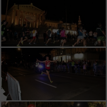
verschiedenen Quellen
Entwicklung und Verbesserung der Angebote
Verwendung reduzierter Daten zur Auswahl
von Inhalten
IAB-Besonderheiten:
Verwendung genauer Standortdaten
Geräte anhand von aktiv angeforderten
Informationen identifizieren
Nicht-IAB-Verarbeitungszwecke:
Notwendig
Performance