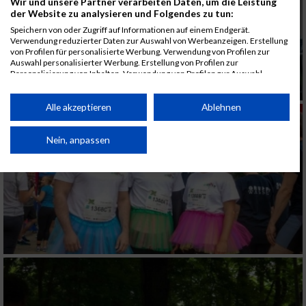
Wir und unsere Partner verarbeiten Daten, um die Leistung
der Website zu analysieren und Folgendes zu tun:
Speichern von oder Zugriff auf Informationen auf einem Endgerät.
Verwendung reduzierter Daten zur Auswahl von Werbeanzeigen. Erstellung
von Profilen für personalisierte Werbung. Verwendung von Profilen zur
Auswahl personalisierter Werbung. Erstellung von Profilen zur
Personalisierung von Inhalten. Verwendung von Profilen zur Auswahl
personalisierter Inhalte. Messung der Werbeleistung. Messung der
Performance von Inhalten. Analyse von Zielgruppen durch Statistiken oder
Kombinationen von Daten aus verschiedenen Quellen. Entwicklung und
Alle akzeptieren
Ablehnen
Verbesserung der Angebote. Verwendung reduzierter Daten zur Auswahl
von Inhalten.
Daten können außerhalb der Europäischen Union weitergegeben und in die
Nein, anpassen
USA gesendet werden.
Ihre Einwilligung und die cookie Richtlinie gelten ausschließlich für diese
Website/App.
Partnerliste anzeigen (1 IAB-Anbieter)
Wir nutzen Ihre Daten für folgende Zwecke:
IAB-Verarbeitungszwecke:
Speichern von oder Zugriff auf Informationen
auf einem Endgerät
Verwendung reduzierter Daten zur Auswahl