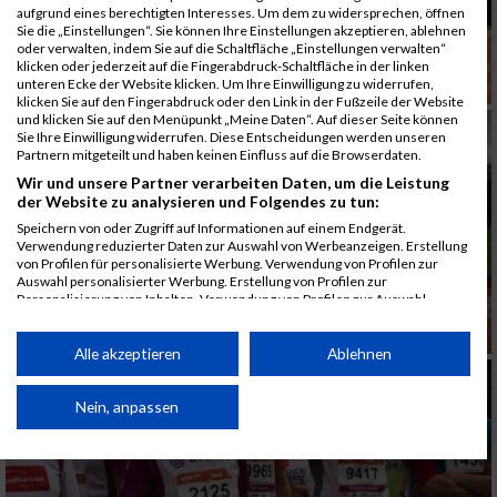
aufgrund eines berechtigten Interesses. Um dem zu widersprechen, öffnen
Sie die „Einstellungen“. Sie können Ihre Einstellungen akzeptieren, ablehnen
oder verwalten, indem Sie auf die Schaltfläche „Einstellungen verwalten“
klicken oder jederzeit auf die Fingerabdruck-Schaltfläche in der linken
unteren Ecke der Website klicken. Um Ihre Einwilligung zu widerrufen,
klicken Sie auf den Fingerabdruck oder den Link in der Fußzeile der Website
und klicken Sie auf den Menüpunkt „Meine Daten“. Auf dieser Seite können
Sie Ihre Einwilligung widerrufen. Diese Entscheidungen werden unseren
Partnern mitgeteilt und haben keinen Einfluss auf die Browserdaten.
Wir und unsere Partner verarbeiten Daten, um die Leistung
der Website zu analysieren und Folgendes zu tun:
Speichern von oder Zugriff auf Informationen auf einem Endgerät.
Verwendung reduzierter Daten zur Auswahl von Werbeanzeigen. Erstellung
von Profilen für personalisierte Werbung. Verwendung von Profilen zur
Auswahl personalisierter Werbung. Erstellung von Profilen zur
Personalisierung von Inhalten. Verwendung von Profilen zur Auswahl
personalisierter Inhalte. Messung der Werbeleistung. Messung der
Performance von Inhalten. Analyse von Zielgruppen durch Statistiken oder
Kombinationen von Daten aus verschiedenen Quellen. Entwicklung und
Alle akzeptieren
Ablehnen
Verbesserung der Angebote. Verwendung reduzierter Daten zur Auswahl
von Inhalten.
Daten können außerhalb der Europäischen Union weitergegeben und in die
Nein, anpassen
USA gesendet werden.
Ihre Einwilligung und die cookie Richtlinie gelten ausschließlich für diese
Website/App.