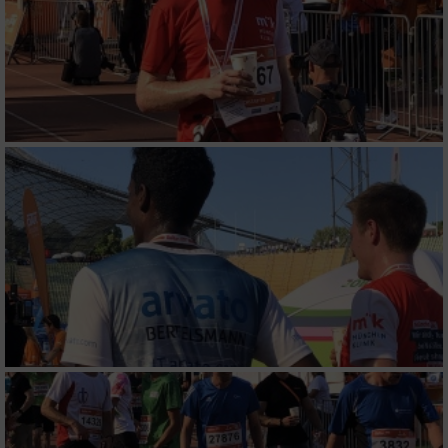
Messung der Werbeleistung
Messung der Performance von Inhalten
Analyse von Zielgruppen durch Statistiken
oder Kombinationen von Daten aus
verschiedenen Quellen
Entwicklung und Verbesserung der Angebote
Verwendung reduzierter Daten zur Auswahl
von Inhalten
IAB-Besonderheiten:
Verwendung genauer Standortdaten
Geräte anhand von aktiv angeforderten
Informationen identifizieren