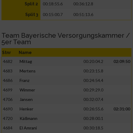
00:18:55.6
00:36:12.8
Split 2
00:15:00.7
00:51:13.6
Split 3
Team Bayerische Versorgungskammer /
5er Team
Stnr
Name
4682
Mittag
00:20:04.2
02:09:50
4683
Mertens
00:23:15.8
4686
Franz
00:24:54.4
4699
Wimmer
00:29:29.0
4706
Jansen
00:32:07.4
4690
Henker
00:26:55.6
02:31:00
4720
Käßmann
00:28:00.1
4684
El Amrani
00:30:18.5