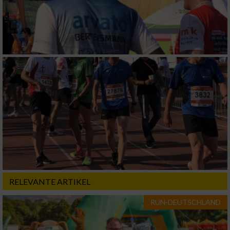
Analyse von Zielgruppen durch Statistiken
oder Kombinationen von Daten aus
verschiedenen Quellen
Entwicklung und Verbesserung der Angebote
Verwendung reduzierter Daten zur Auswahl
von Inhalten
IAB-Besonderheiten:
Verwendung genauer Standortdaten
Geräte anhand von aktiv angeforderten
Informationen identifizieren
Nicht-IAB-Verarbeitungszwecke:
RELEVANTE ARTIKEL
Notwendig
RUN-DEUTSCHLAND
Performance