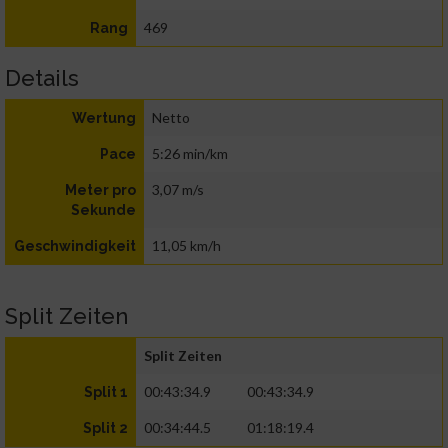
469
Rang
Details
Netto
Wertung
5:26 min/km
Pace
3,07 m/s
Meter pro
Sekunde
11,05 km/h
Geschwindigkeit
Split Zeiten
Split Zeiten
00:43:34.9
00:43:34.9
Split 1
00:34:44.5
01:18:19.4
Split 2