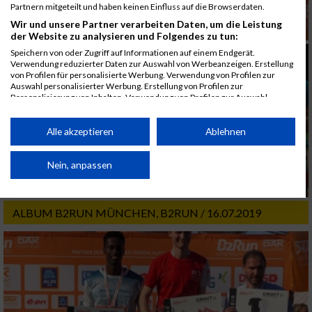
Partnern mitgeteilt und haben keinen Einfluss auf die Browserdaten.
Wir und unsere Partner verarbeiten Daten, um die Leistung
der Website zu analysieren und Folgendes zu tun:
Speichern von oder Zugriff auf Informationen auf einem Endgerät.
Verwendung reduzierter Daten zur Auswahl von Werbeanzeigen. Erstellung
von Profilen für personalisierte Werbung. Verwendung von Profilen zur
Auswahl personalisierter Werbung. Erstellung von Profilen zur
Personalisierung von Inhalten. Verwendung von Profilen zur Auswahl
personalisierter Inhalte. Messung der Werbeleistung. Messung der
Performance von Inhalten. Analyse von Zielgruppen durch Statistiken oder
Kombinationen von Daten aus verschiedenen Quellen. Entwicklung und
Alle akzeptieren
Ablehnen
Verbesserung der Angebote. Verwendung reduzierter Daten zur Auswahl
von Inhalten.
Daten können außerhalb der Europäischen Union weitergegeben und in die
Nein, anpassen
USA gesendet werden.
Ihre Einwilligung und die cookie Richtlinie gelten ausschließlich für diese
Website/App.
ALBUM B2RUN MÜNCHEN, B2RUN / 16.07.2019
Partnerliste anzeigen (1 IAB-Anbieter)
Wir nutzen Ihre Daten für folgende Zwecke:
IAB-Verarbeitungszwecke:
Speichern von oder Zugriff auf Informationen
auf einem Endgerät