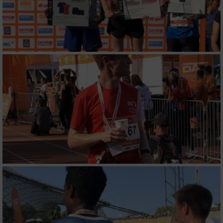
Verwendung reduzierter Daten zur Auswahl
von Werbeanzeigen
Erstellung von Profilen für personalisierte
Werbung
Verwendung von Profilen zur Auswahl
personalisierter Werbung
Erstellung von Profilen zur Personalisierung
von Inhalten
Verwendung von Profilen zur Auswahl
personalisierter Inhalte
Messung der Werbeleistung
Messung der Performance von Inhalten