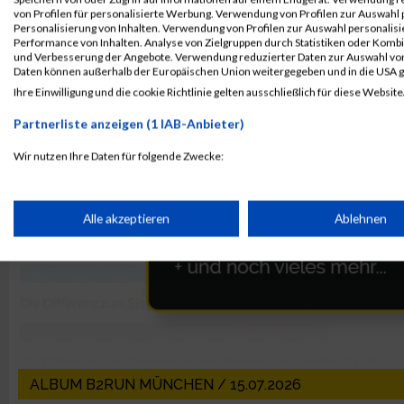
von Profilen für personalisierte Werbung. Verwendung von Profilen zur Auswahl p
Personalisierung von Inhalten. Verwendung von Profilen zur Auswahl personalis
Performance von Inhalten. Analyse von Zielgruppen durch Statistiken oder Komb
und Verbesserung der Angebote. Verwendung reduzierter Daten zur Auswahl von
Daten können außerhalb der Europäischen Union weitergegeben und in die USA 
Ihre Einwilligung und die cookie Richtlinie gelten ausschließlich für diese Website
Partnerliste anzeigen (1 IAB-Anbieter)
Wir nutzen Ihre Daten für folgende Zwecke:
IAB-Verarbeitungszwecke:
Speichern von oder Zugriff auf Informationen auf einem Endge
Alle akzeptieren
Ablehnen
Verwendung reduzierter Daten zur Auswahl von Werbeanzeige
Erstellung von Profilen für personalisierte Werbung
Verwendung von Profilen zur Auswahl personalisierter Werbun
ALBUM B2RUN MÜNCHEN / 15.07.2026