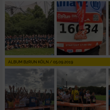
Erstellung von Profilen zur Personalisierung von Inhalten
Verwendung von Profilen zur Auswahl personalisierter Inhalte
Messung der Werbeleistung
Messung der Performance von Inhalten
ALBUM B2RUN KÖLN / 05.09.2019
Analyse von Zielgruppen durch Statistiken oder Kombinatione
verschiedenen Quellen
Entwicklung und Verbesserung der Angebote
Verwendung reduzierter Daten zur Auswahl von Inhalten