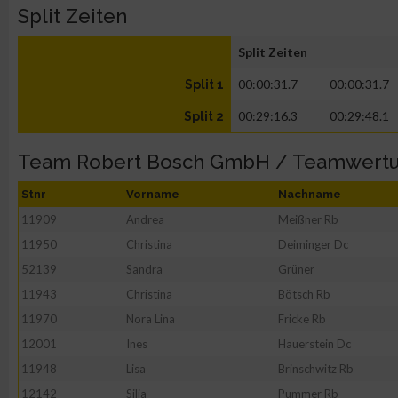
Split Zeiten
Split Zeiten
00:00:31.7
00:00:31.7
Split 1
00:29:16.3
00:29:48.1
Split 2
Team Robert Bosch GmbH / Teamwert
Stnr
Vorname
Nachname
11909
Andrea
Meißner Rb
11950
Christina
Deiminger Dc
52139
Sandra
Grüner
11943
Christina
Bötsch Rb
11970
Nora Lina
Fricke Rb
12001
Ines
Hauerstein Dc
11948
Lisa
Brinschwitz Rb
12142
Silja
Pummer Rb