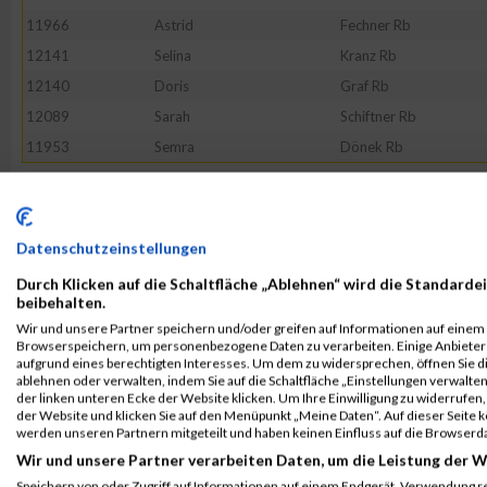
11966
Astrid
Fechner Rb
12141
Selina
Kranz Rb
12140
Doris
Graf Rb
12089
Sarah
Schiftner Rb
11953
Semra
Dönek Rb
Rang:
18.
Kontaktformular / Fragen
Datenschutzeinstellungen
zur Zeitmessung
Durch Klicken auf die Schaltfläche „Ablehnen“ wird die Standardei
beibehalten.
Wir und unsere Partner speichern und/oder greifen auf Informationen auf einem G
Andrea Meißner Rb
Browserspeichern, um personenbezogene Daten zu verarbeiten. Einige Anbiete
aufgrund eines berechtigten Interesses. Um dem zu widersprechen, öffnen Sie die
ablehnen oder verwalten, indem Sie auf die Schaltfläche „Einstellungen verwalten“
der linken unteren Ecke der Website klicken. Um Ihre Einwilligung zu widerrufen, 
der Website und klicken Sie auf den Menüpunkt „Meine Daten“. Auf dieser Seite 
werden unseren Partnern mitgeteilt und haben keinen Einfluss auf die Browserd
Wir und unsere Partner verarbeiten Daten, um die Leistung der W
Speichern von oder Zugriff auf Informationen auf einem Endgerät. Verwendung r