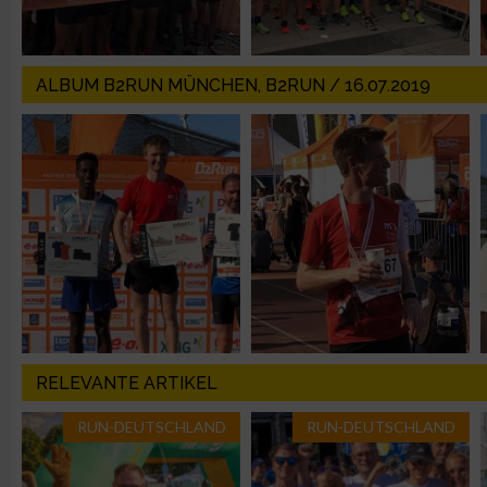
IAB-Besonderheiten:
Verwendung genauer Standortdaten
ALBUM B2RUN MÜNCHEN, B2RUN / 16.07.2019
Geräte anhand von aktiv angeforderten Informationen identifi
Nicht-IAB-Verarbeitungszwecke:
Notwendig
Performance
Funktional
RELEVANTE ARTIKEL
Werbung
RUN-DEUTSCHLAND
RUN-DEUTSCHLAND