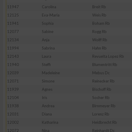
11947
Carolina
Breit Rb
12125
Eva-Maria
Weis Rb
11941
Sophia
Boham Rb
12077
Sabine
Rogg Rb
12134
Anja
Wolff Rb
11994
Sabrina
Hahn Rb
12143
Laura
Revuelta Lopez Rb
11940
Steffi
Blumentritt Rb
12039
Madeleine
Mebus Dc
12071
Simone
Reinecker Rb
11939
Agnes
Bischoff Rb
12104
Iris
Socher Rb
11938
Andrea
Birnmeyer Rb
12031
Diana
Lorenz Rb
12002
Katharina
Heidbrecht Rb
12072
Nina
Reinhardt Dc