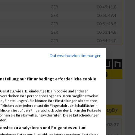
GER
00:49:11.0
GER
00:50:49.4
GER
00:51:48.5
GER
00:53:14.8
GER
00:54:24.0
Datenschutzbestimmungen
nstellung nur für unbedingt erforderliche cookie
erät zu, wie z. B. eindeutige IDs in cookie und anderen
r verarbeiten Ihre personenbezogenen Daten möglicherweise
 „Einstellungen“. Sie können Ihre Einstellungen akzeptieren,
 klicken oder jederzeit auf die Fingerabdruck-Schaltfläche in
klicken Sie auf den Fingerabdruck oder den Link in der Fußzeile
können Sie Ihre Einwilligung widerrufen. Diese Entscheidungen
aten.
ebsite zu analysieren und Folgendes zu tun:
eduzierter Daten zur Auswahl von Werbeanzeigen. Erstellung