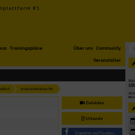
eos
Trainingspläne
Über uns
Community
Veranstalter
iblich
Andrea Meißner Rb
Zielvideo
Urkunde
1
Ergebnis auf Facebook teilen
1