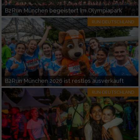
Funktional
B2Run München begeistert im Olympiapark
Werbung
RUN-DEUTSCHLAND
B2Run München 2026 ist restlos ausverkauft
RUN-DEUTSCHLAND