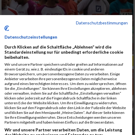
Datenschutzbestimmungen
Datenschutzeinstellungen
Durch Klicken auf die Schaltfläche „Ablehnen“ wird die
Standardeinstellung nur für unbedingt erforderliche cookie
beibehalten.
ALBUM B2RUN MÜNCHEN, B2RUN / 16.07.2019
Wir und unsere Partner speichern und/oder greifen auf Informationen auf
einem Gerät zu, wie z. B. eindeutige IDs in cookie und anderen
Browserspeichern, um personenbezogene Daten zu verarbeiten. Einige
Anbieter verarbeiten Ihre personenbezogenen Daten möglicherweise
aufgrund eines berechtigten Interesses. Um dem zu widersprechen, öffnen
Sie die „Einstellungen“. Sie können Ihre Einstellungen akzeptieren, ablehnen
oder verwalten, indem Sie auf die Schaltfläche „Einstellungen verwalten“
klicken oder jederzeit auf die Fingerabdruck-Schaltfläche in der linken
unteren Ecke der Website klicken. Um Ihre Einwilligung zu widerrufen,
klicken Sie auf den Fingerabdruck oder den Link in der Fußzeile der Website
und klicken Sie auf den Menüpunkt „Meine Daten“. Auf dieser Seite können
Sie Ihre Einwilligung widerrufen. Diese Entscheidungen werden unseren
Partnern mitgeteilt und haben keinen Einfluss auf die Browserdaten.
Wir und unsere Partner verarbeiten Daten, um die Leistung
der Website zu analysieren und Folgendes zu tun: