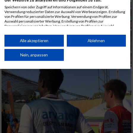
Speichern von oder Zugriff auf Informationen auf einem Endgerät.
Verwendung reduzierter Daten zur Auswahl von Werbeanzeigen. Erstellung
von Profilen für personalisierte Werbung. Verwendung von Profilen zur
Auswahl personalisierter Werbung. Erstellung von Profilen zur
Personalisierung von Inhalten. Verwendung von Profilen zur Auswahl
personalisierter Inhalte. Messung der Werbeleistung. Messung der
Performance von Inhalten. Analyse von Zielgruppen durch Statistiken oder
Kombinationen von Daten aus verschiedenen Quellen. Entwicklung und
Alle akzeptieren
Ablehnen
Verbesserung der Angebote. Verwendung reduzierter Daten zur Auswahl
von Inhalten.
Daten können außerhalb der Europäischen Union weitergegeben und in die
Nein, anpassen
USA gesendet werden.
Ihre Einwilligung und die cookie Richtlinie gelten ausschließlich für diese
Website/App.
Partnerliste anzeigen (1 IAB-Anbieter)
Wir nutzen Ihre Daten für folgende Zwecke:
IAB-Verarbeitungszwecke:
Speichern von oder Zugriff auf Informationen
auf einem Endgerät
Verwendung reduzierter Daten zur Auswahl
von Werbeanzeigen