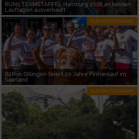
RUN5 TEAMSTAFFEL Hamburg 2026 an beiden
Lauftagen ausverkauft
Entwicklung und Verbesserung der Angebote
RUN-DEUTSCHLAND
Verwendung reduzierter Daten zur Auswahl
von Inhalten
IAB-Besonderheiten:
Verwendung genauer Standortdaten
Geräte anhand von aktiv angeforderten
B2Run Dillingen feiert 20 Jahre Firmenlauf im
Informationen identifizieren
Saarland
Nicht-IAB-Verarbeitungszwecke:
RUN-DEUTSCHLAND
Notwendig
Performance