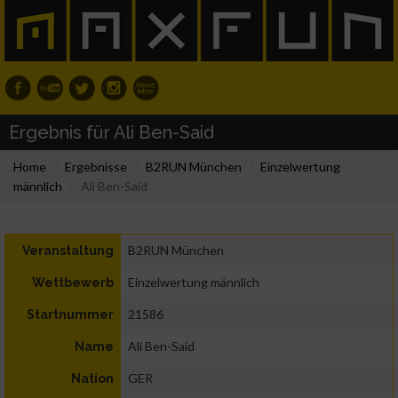
Ergebnis für Ali Ben-Said
Home
Ergebnisse
B2RUN München
Einzelwertung
männlich
Ali Ben-Said
B2RUN München
Veranstaltung
Einzelwertung männlich
Wettbewerb
21586
Startnummer
Ali Ben-Said
Name
GER
Nation