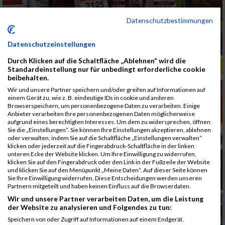
Datenschutzbestimmungen
Datenschutzeinstellungen
Durch Klicken auf die Schaltfläche „Ablehnen“ wird die
ALBUM B2RUN MÜNCHEN, B2RUN / 16.07.2019
Standardeinstellung nur für unbedingt erforderliche cookie
beibehalten.
Wir und unsere Partner speichern und/oder greifen auf Informationen auf
einem Gerät zu, wie z. B. eindeutige IDs in cookie und anderen
Browserspeichern, um personenbezogene Daten zu verarbeiten. Einige
Anbieter verarbeiten Ihre personenbezogenen Daten möglicherweise
aufgrund eines berechtigten Interesses. Um dem zu widersprechen, öffnen
Sie die „Einstellungen“. Sie können Ihre Einstellungen akzeptieren, ablehnen
oder verwalten, indem Sie auf die Schaltfläche „Einstellungen verwalten“
klicken oder jederzeit auf die Fingerabdruck-Schaltfläche in der linken
unteren Ecke der Website klicken. Um Ihre Einwilligung zu widerrufen,
klicken Sie auf den Fingerabdruck oder den Link in der Fußzeile der Website
und klicken Sie auf den Menüpunkt „Meine Daten“. Auf dieser Seite können
Sie Ihre Einwilligung widerrufen. Diese Entscheidungen werden unseren
Partnern mitgeteilt und haben keinen Einfluss auf die Browserdaten.
Wir und unsere Partner verarbeiten Daten, um die Leistung
der Website zu analysieren und Folgendes zu tun:
Speichern von oder Zugriff auf Informationen auf einem Endgerät.