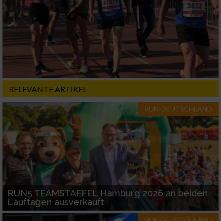
Erstellung von Profilen für personalisierte
Werbung
Verwendung von Profilen zur Auswahl
personalisierter Werbung
Erstellung von Profilen zur Personalisierung
von Inhalten
RELEVANTE ARTIKEL
Verwendung von Profilen zur Auswahl
personalisierter Inhalte
RUN-DEUTSCHLAND
Messung der Werbeleistung
Messung der Performance von Inhalten
Analyse von Zielgruppen durch Statistiken
RUN5 TEAMSTAFFEL Hamburg 2026 an beiden
oder Kombinationen von Daten aus
Lauftagen ausverkauft
verschiedenen Quellen
RUN-DEUTSCHLAND