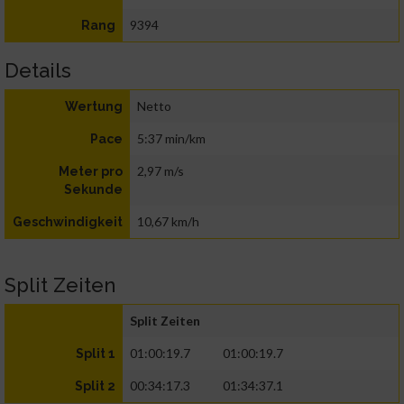
9394
Rang
Details
Netto
Wertung
5:37 min/km
Pace
2,97 m/s
Meter pro
Sekunde
10,67 km/h
Geschwindigkeit
Split Zeiten
Split Zeiten
01:00:19.7
01:00:19.7
Split 1
00:34:17.3
01:34:37.1
Split 2