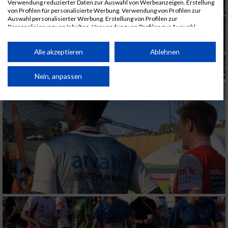
Verwendung reduzierter Daten zur Auswahl von Werbeanzeigen. Erstellung
von Profilen für personalisierte Werbung. Verwendung von Profilen zur
Auswahl personalisierter Werbung. Erstellung von Profilen zur
Personalisierung von Inhalten. Verwendung von Profilen zur Auswahl
personalisierter Inhalte. Messung der Werbeleistung. Messung der
Performance von Inhalten. Analyse von Zielgruppen durch Statistiken oder
Kombinationen von Daten aus verschiedenen Quellen. Entwicklung und
Alle akzeptieren
Ablehnen
Verbesserung der Angebote. Verwendung reduzierter Daten zur Auswahl
von Inhalten.
Daten können außerhalb der Europäischen Union weitergegeben und in die
Nein, anpassen
USA gesendet werden.
Ihre Einwilligung und die cookie Richtlinie gelten ausschließlich für diese
Website/App.
Partnerliste anzeigen (1 IAB-Anbieter)
Wir nutzen Ihre Daten für folgende Zwecke:
IAB-Verarbeitungszwecke:
Speichern von oder Zugriff auf Informationen
auf einem Endgerät
Verwendung reduzierter Daten zur Auswahl
von Werbeanzeigen