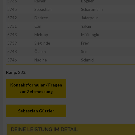
5736
Rainer
Bogner
5745
Sebastian
Scharpmann
5742
Desiree
Jafarpour
5751
Can
Yalcin
5743
Mehtap
Müftüoglu
5739
Sieglinde
Frey
5748
Özlem
Sen
5746
Nadine
Schmid
Rang:
283.
Kontaktformular / Fragen
zur Zeitmessung
Sebastian Güttler