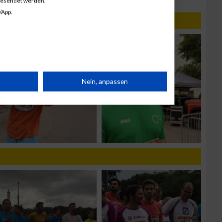
gesendet werden.
/App.
rät
Nein, anpassen
n
g