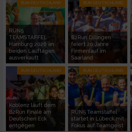
RUN-DEUTSCHLAND
RUN-DEUTSCHLAND
Geräte anhand von aktiv angeforderten Informationen identifi
Nicht-IAB-Verarbeitungszwecke:
RUN5
Notwendig
TEAMSTAFFEL
B2Run Dillingen
Hamburg 2026 an
feiert 20 Jahre
beiden Lauftagen
Firmenlauf im
Performance
ausverkauft
Saarland
RUN-DEUTSCHLAND
RUN-DEUTSCHLAND
Funktional
Werbung
Koblenz läuft dem
B2Run Finale am
RUN5 Teamstaffel
Deutschen Eck
startet in Lübeck mit
entgegen
Fokus auf Teamgeist