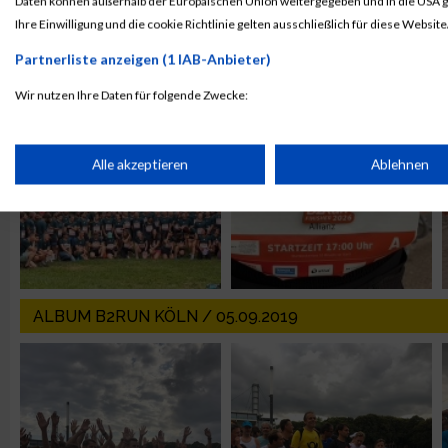
Daten können außerhalb der Europäischen Union weitergegeben und in die USA 
Ihre Einwilligung und die cookie Richtlinie gelten ausschließlich für diese Website
ALBUM B2RUN MÜNCHEN / 15.07.2026
Partnerliste anzeigen (1 IAB-Anbieter)
Wir nutzen Ihre Daten für folgende Zwecke:
IAB-Verarbeitungszwecke:
Speichern von oder Zugriff auf Informationen auf einem Endge
Alle akzeptieren
Ablehnen
Verwendung reduzierter Daten zur Auswahl von Werbeanzeige
Erstellung von Profilen für personalisierte Werbung
ALBUM B2RUN KÖLN / 05.09.2019
Verwendung von Profilen zur Auswahl personalisierter Werbun
Erstellung von Profilen zur Personalisierung von Inhalten