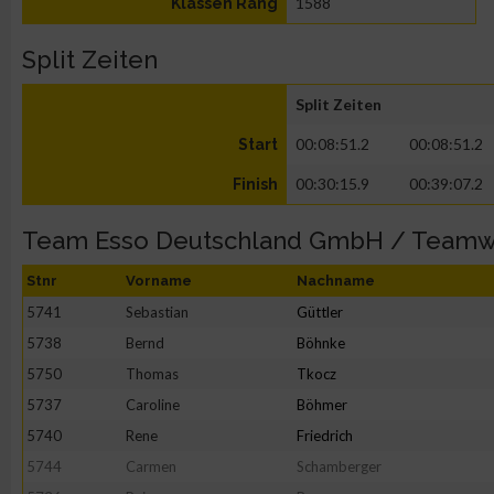
1588
Klassen Rang
Split Zeiten
Split Zeiten
00:08:51.2
00:08:51.2
Start
00:30:15.9
00:39:07.2
Finish
Team Esso Deutschland GmbH / Teamw
Stnr
Vorname
Nachname
5741
Sebastian
Güttler
5738
Bernd
Böhnke
5750
Thomas
Tkocz
5737
Caroline
Böhmer
5740
Rene
Friedrich
5744
Carmen
Schamberger