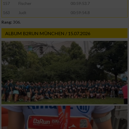
157
Fischer
00:59:53.7
163
Judt
00:59:54.8
Rang:
306.
ALBUM B2RUN MÜNCHEN / 15.07.2026