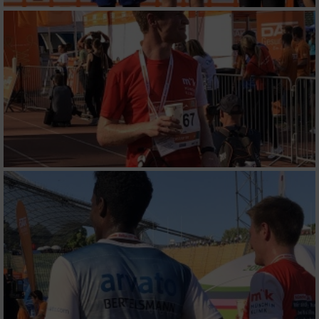
von Werbeanzeigen
Erstellung von Profilen für personalisierte
Werbung
Verwendung von Profilen zur Auswahl
personalisierter Werbung
Erstellung von Profilen zur Personalisierung
von Inhalten
Verwendung von Profilen zur Auswahl
personalisierter Inhalte
Messung der Werbeleistung
Messung der Performance von Inhalten
Analyse von Zielgruppen durch Statistiken
oder Kombinationen von Daten aus