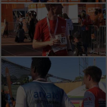
von Werbeanzeigen
Erstellung von Profilen für personalisierte
Werbung
Verwendung von Profilen zur Auswahl
personalisierter Werbung
Erstellung von Profilen zur Personalisierung
von Inhalten
Verwendung von Profilen zur Auswahl
personalisierter Inhalte
Messung der Werbeleistung
Messung der Performance von Inhalten
Analyse von Zielgruppen durch Statistiken
oder Kombinationen von Daten aus