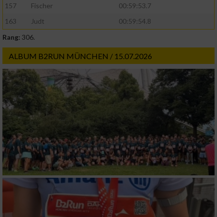
157
Fischer
00:59:53.7
163
Judt
00:59:54.8
Rang:
306.
ALBUM B2RUN MÜNCHEN / 15.07.2026