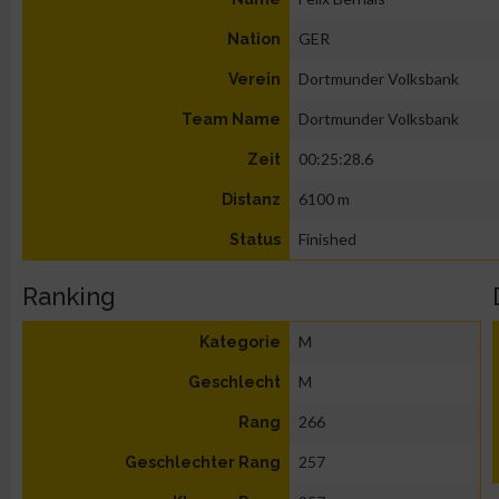
GER
Nation
Dortmunder Volksbank
Verein
Dortmunder Volksbank
Team Name
00:25:28.6
Zeit
6100 m
Distanz
Finished
Status
Ranking
M
Kategorie
M
Geschlecht
266
Rang
257
Geschlechter Rang