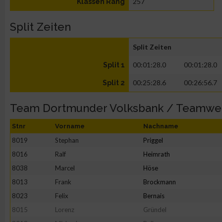
257
Klassen Rang
Split Zeiten
Split Zeiten
00:01:28.0
00:01:28.0
Split 1
00:25:28.6
00:26:56.7
Split 2
Team Dortmunder Volksbank / Teamwe
Stnr
Vorname
Nachname
8019
Stephan
Priggel
8016
Ralf
Heimrath
8038
Marcel
Höse
8013
Frank
Brockmann
8023
Felix
Bernais
8015
Lorenz
Gründel