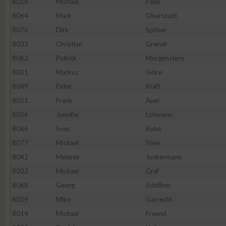
8018
Michael
Pella
8064
Mark
Oberstadt
8076
Dirk
Spitzer
8033
Christian
Greiser
8062
Patrick
Morgenstern
8031
Markus
Göke
8049
Peter
Kraft
8021
Frank
Auer
8056
Jennifer
Lohmann
8066
Sven
Rohe
8077
Michael
Stein
8042
Melanie
Junkermann
8032
Michael
Graf
8068
Georg
Schiffner
8029
Mike
Garrecht
8014
Michael
Freund