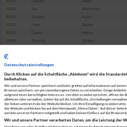
8035
Daniela
Heiler
8082
Jan
Werbinsky
8043
Violetta
Kajca
8022
Peter
Becker
8059
Daniel
Menze
8069
Thomas
Schlund
8044
Lisa
Karau
8048
Simon
Kleiser
8074
Martin
Seidel
Datenschutzeinstellungen
8050
Dieter
Kral
Durch Klicken auf die Schaltfläche „Ablehnen“ wird die Standardei
beibehalten.
8024
Mirko
Börger
Wir und unsere Partner speichern und/oder greifen auf Informationen auf einem G
8052
Olav
Lauer
Browserspeichern, um personenbezogene Daten zu verarbeiten. Einige Anbiete
aufgrund eines berechtigten Interesses. Um dem zu widersprechen, öffnen Sie die
8067
Martin
Schickentanz
ablehnen oder verwalten, indem Sie auf die Schaltfläche „Einstellungen verwalten“
der linken unteren Ecke der Website klicken. Um Ihre Einwilligung zu widerrufen, 
8017
Holger
Joneleit
der Website und klicken Sie auf den Menüpunkt „Meine Daten“. Auf dieser Seite 
8058
Martin
Matuszek
werden unseren Partnern mitgeteilt und haben keinen Einfluss auf die Browserd
Wir und unsere Partner verarbeiten Daten, um die Leistung der W
8039
Stefanie
Jansen
Speichern von oder Zugriff auf Informationen auf einem Endgerät. Verwendung r