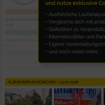
IAB-Besonderheiten:
Verwendung genauer Standortdaten
Geräte anhand von aktiv angeforderten Informationen identifi
Nicht-IAB-Verarbeitungszwecke:
Notwendig
Performance
Funktional
ALBUM B2RUN MÜNCHEN / 15.07.2026
Werbung