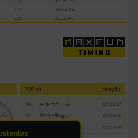
GER
00:52:59.7
GER
00:55:50.6
GER
00:55:54.3
n von Daten aus