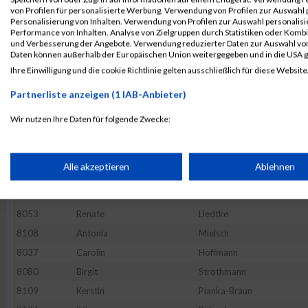
8028
Matthias
Frentzen
von Profilen für personalisierte Werbung. Verwendung von Profilen zur Auswahl p
8051
Lisa-Marie
Lampe
Personalisierung von Inhalten. Verwendung von Profilen zur Auswahl personalis
Performance von Inhalten. Analyse von Zielgruppen durch Statistiken oder Komb
8057
Marc
Losansky
und Verbesserung der Angebote. Verwendung reduzierter Daten zur Auswahl von
Daten können außerhalb der Europäischen Union weitergegeben und in die USA 
8041
Sandra
Josipovic
Ihre Einwilligung und die cookie Richtlinie gelten ausschließlich für diese Website
8054
Michael
Lis
Partnerliste anzeigen (1 IAB-Anbieter)
8073
Irina
Schwarzkopf
8026
Jana
Drees
Wir nutzen Ihre Daten für folgende Zwecke:
IAB-Verarbeitungszwecke:
8078
Patrick
Steinke
8027
Julia
Esser
Speichern von oder Zugriff auf Informationen auf einem Endge
Alle akzeptieren
Ablehnen
8011
Martin
Becker
8030
Sabine
Giemsa
Verwendung reduzierter Daten zur Auswahl von Werbeanzeige
8053
Renate
Liedtke
8108
Antonia
Mielsch
Erstellung von Profilen für personalisierte Werbung
8037
Carolin
Hoffmann
8080
Birgit
Strothmann
8109
Kerstin
Pianka-Braun
Verwendung von Profilen zur Auswahl personalisierter Werbun