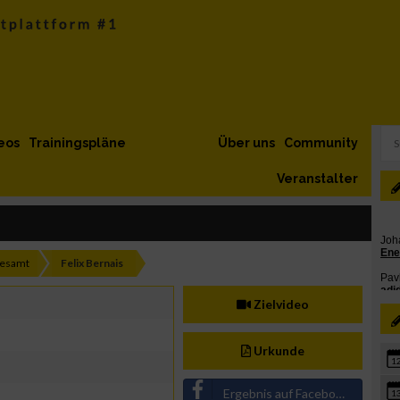
eos
Trainingspläne
Über uns
Community
Veranstalter
gesamt
Felix Bernais
Zielvideo
Urkunde
1
Ergebnis auf Facebook teilen
1