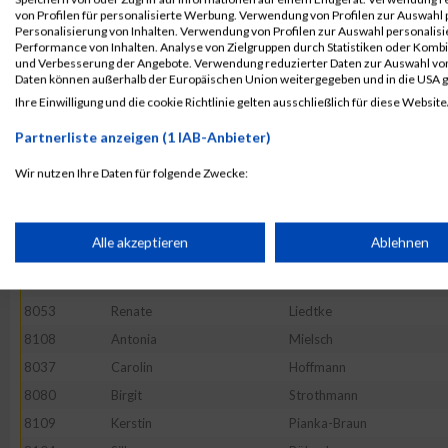
8028
Matthias
Frentzen
von Profilen für personalisierte Werbung. Verwendung von Profilen zur Auswahl p
8051
Lisa-Marie
Lampe
Personalisierung von Inhalten. Verwendung von Profilen zur Auswahl personalis
Performance von Inhalten. Analyse von Zielgruppen durch Statistiken oder Komb
8057
Marc
Losansky
und Verbesserung der Angebote. Verwendung reduzierter Daten zur Auswahl von
Daten können außerhalb der Europäischen Union weitergegeben und in die USA 
8041
Sandra
Josipovic
Ihre Einwilligung und die cookie Richtlinie gelten ausschließlich für diese Website
8054
Michael
Lis
Partnerliste anzeigen (1 IAB-Anbieter)
8073
Irina
Schwarzkopf
8026
Jana
Drees
Wir nutzen Ihre Daten für folgende Zwecke:
IAB-Verarbeitungszwecke:
8078
Patrick
Steinke
8027
Julia
Esser
Speichern von oder Zugriff auf Informationen auf einem Endge
Alle akzeptieren
Ablehnen
8011
Martin
Becker
8030
Sabine
Giemsa
Verwendung reduzierter Daten zur Auswahl von Werbeanzeige
8053
Renate
Liedtke
8108
Antonia
Mielsch
Erstellung von Profilen für personalisierte Werbung
8037
Carolin
Hoffmann
8080
Birgit
Strothmann
8109
Kerstin
Pianka-Braun
Verwendung von Profilen zur Auswahl personalisierter Werbun