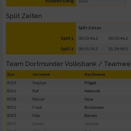
3235
Klassen Rang
Split Zeiten
Split Zeiten
00:33:46.2
00:33:46.2
Split 1
00:55:54.3
01:29:40.5
Split 2
Team Dortmunder Volksbank / Teamwe
Stnr
Vorname
Nachname
8019
Stephan
Priggel
8016
Ralf
Heimrath
8038
Marcel
Höse
8013
Frank
Brockmann
8023
Felix
Bernais
8015
Lorenz
Gründel