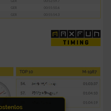
GER
00:52:59.7
GER
00:55:50.6
GER
00:55:54.3
n von Daten aus