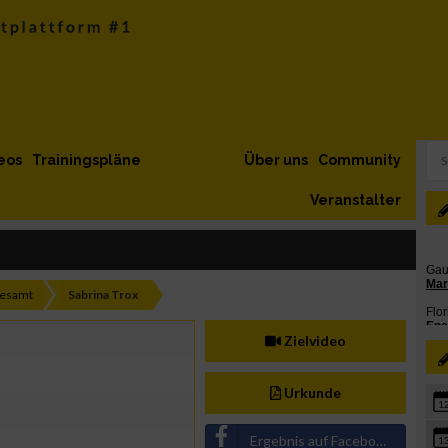
eos
Trainingspläne
Über uns
Community
Veranstalter
gesamt
Sabrina Trox
Zielvideo
Urkunde
1
Ergebnis auf Facebook teilen
1