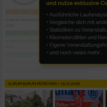
IAB-Besonderheiten:
Verwendung genauer Standortdaten
Geräte anhand von aktiv angeforderten Informationen identifi
Nicht-IAB-Verarbeitungszwecke:
Notwendig
Performance
Funktional
ALBUM B2RUN MÜNCHEN / 15.07.2026
Werbung