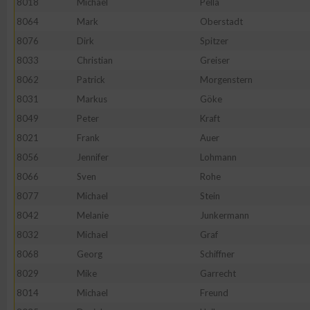
8018
Michael
Pella
8064
Mark
Oberstadt
8076
Dirk
Spitzer
8033
Christian
Greiser
8062
Patrick
Morgenstern
8031
Markus
Göke
8049
Peter
Kraft
8021
Frank
Auer
8056
Jennifer
Lohmann
8066
Sven
Rohe
8077
Michael
Stein
8042
Melanie
Junkermann
8032
Michael
Graf
8068
Georg
Schiffner
8029
Mike
Garrecht
8014
Michael
Freund