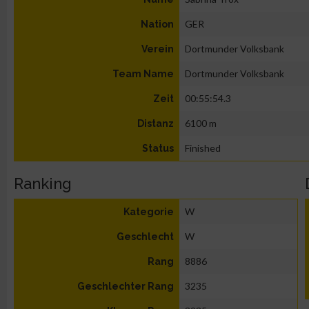
GER
Nation
Dortmunder Volksbank
Verein
Dortmunder Volksbank
Team Name
00:55:54.3
Zeit
6100 m
Distanz
Finished
Status
Ranking
W
Kategorie
W
Geschlecht
8886
Rang
3235
Geschlechter Rang