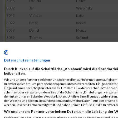
8035
Daniela
Heiler
8082
Jan
Werbinsky
8043
Violetta
Kajca
8022
Peter
Becker
8059
Daniel
Menze
8069
Thomas
Schlund
8044
Lisa
Karau
8048
Simon
Kleiser
8074
Martin
Seidel
Datenschutzeinstellungen
8050
Dieter
Kral
Durch Klicken auf die Schaltfläche „Ablehnen“ wird die Standardei
beibehalten.
8024
Mirko
Börger
Wir und unsere Partner speichern und/oder greifen auf Informationen auf einem G
8052
Olav
Lauer
Browserspeichern, um personenbezogene Daten zu verarbeiten. Einige Anbiete
aufgrund eines berechtigten Interesses. Um dem zu widersprechen, öffnen Sie die
8067
Martin
Schickentanz
ablehnen oder verwalten, indem Sie auf die Schaltfläche „Einstellungen verwalten“
der linken unteren Ecke der Website klicken. Um Ihre Einwilligung zu widerrufen, 
8017
Holger
Joneleit
der Website und klicken Sie auf den Menüpunkt „Meine Daten“. Auf dieser Seite 
8058
Martin
Matuszek
werden unseren Partnern mitgeteilt und haben keinen Einfluss auf die Browserd
Wir und unsere Partner verarbeiten Daten, um die Leistung der W
8039
Stefanie
Jansen
Speichern von oder Zugriff auf Informationen auf einem Endgerät. Verwendung r