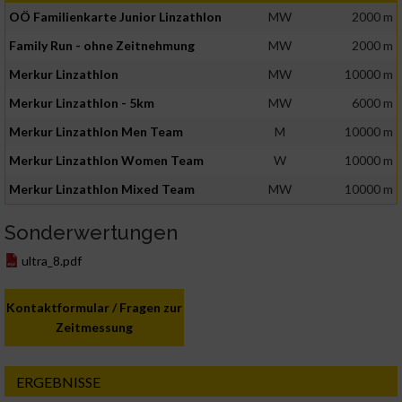
OÖ Familienkarte Junior Linzathlon
MW
2000 m
Family Run - ohne Zeitnehmung
MW
2000 m
Merkur Linzathlon
MW
10000 m
Merkur Linzathlon - 5km
MW
6000 m
Merkur Linzathlon Men Team
M
10000 m
Merkur Linzathlon Women Team
W
10000 m
Merkur Linzathlon Mixed Team
MW
10000 m
Sonderwertungen
ultra_8.pdf
Kontaktformular / Fragen zur
Zeitmessung
ERGEBNISSE