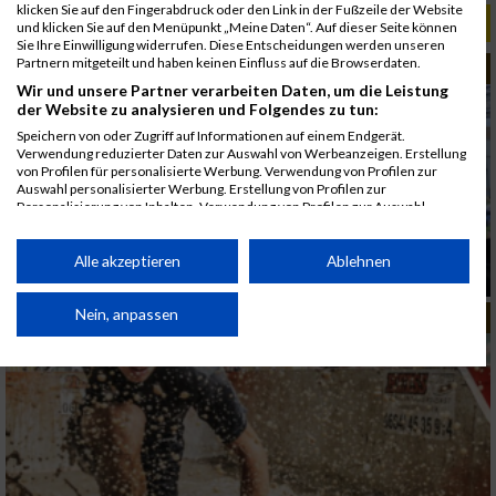
klicken Sie auf den Fingerabdruck oder den Link in der Fußzeile der Website
RELEVANTE ARTIKEL
und klicken Sie auf den Menüpunkt „Meine Daten“. Auf dieser Seite können
Sie Ihre Einwilligung widerrufen. Diese Entscheidungen werden unseren
Partnern mitgeteilt und haben keinen Einfluss auf die Browserdaten.
MUD RACE
Wir und unsere Partner verarbeiten Daten, um die Leistung
der Website zu analysieren und Folgendes zu tun:
Speichern von oder Zugriff auf Informationen auf einem Endgerät.
Verwendung reduzierter Daten zur Auswahl von Werbeanzeigen. Erstellung
von Profilen für personalisierte Werbung. Verwendung von Profilen zur
Auswahl personalisierter Werbung. Erstellung von Profilen zur
Personalisierung von Inhalten. Verwendung von Profilen zur Auswahl
personalisierter Inhalte. Messung der Werbeleistung. Messung der
Performance von Inhalten. Analyse von Zielgruppen durch Statistiken oder
Linzathlon 2026 - Linz wurde zur Hindernis-
Kombinationen von Daten aus verschiedenen Quellen. Entwicklung und
Alle akzeptieren
Ablehnen
Arena
Verbesserung der Angebote. Verwendung reduzierter Daten zur Auswahl
von Inhalten.
Daten können außerhalb der Europäischen Union weitergegeben und in die
Nein, anpassen
MUD RACE
USA gesendet werden.
Ihre Einwilligung und die cookie Richtlinie gelten ausschließlich für diese
Website/App.
Partnerliste anzeigen (1 IAB-Anbieter)
Wir nutzen Ihre Daten für folgende Zwecke:
IAB-Verarbeitungszwecke: