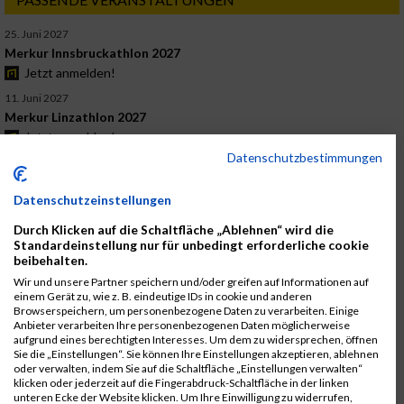
25. Juni 2027
Merkur Innsbruckathlon 2027
Jetzt anmelden!
11. Juni 2027
Merkur Linzathlon 2027
Jetzt anmelden!
Datenschutzbestimmungen
4. Juni 2027
Merkur Grazathlon 2027
Datenschutzeinstellungen
Jetzt anmelden!
26. September 2026
Durch Klicken auf die Schaltfläche „Ablehnen“ wird die
Standardeinstellung nur für unbedingt erforderliche cookie
Merkur Viennathlon 2026
beibehalten.
Jetzt anmelden!
Wir und unsere Partner speichern und/oder greifen auf Informationen auf
3. Juli 2026
einem Gerät zu, wie z. B. eindeutige IDs in cookie und anderen
Merkur Innsbruckathlon 2026
Browserspeichern, um personenbezogene Daten zu verarbeiten. Einige
Anbieter verarbeiten Ihre personenbezogenen Daten möglicherweise
Ergebnisse
aufgrund eines berechtigten Interesses. Um dem zu widersprechen, öffnen
Sie die „Einstellungen“. Sie können Ihre Einstellungen akzeptieren, ablehnen
12. Juni 2026
oder verwalten, indem Sie auf die Schaltfläche „Einstellungen verwalten“
Merkur Grazathlon 2026
klicken oder jederzeit auf die Fingerabdruck-Schaltfläche in der linken
Ergebnisse
unteren Ecke der Website klicken. Um Ihre Einwilligung zu widerrufen,