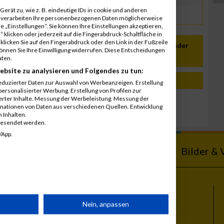
erät zu, wie z. B. eindeutige IDs in cookie und anderen
r verarbeiten Ihre personenbezogenen Daten möglicherweise
 „Einstellungen“. Sie können Ihre Einstellungen akzeptieren,
 klicken oder jederzeit auf die Fingerabdruck-Schaltfläche in
klicken Sie auf den Fingerabdruck oder den Link in der Fußzeile
In meinen Kalender
können Sie Ihre Einwilligung widerrufen. Diese Entscheidungen
übernehmen
aten.
ebsite zu analysieren und Folgendes zu tun:
eduzierter Daten zur Auswahl von Werbeanzeigen. Erstellung
ersonalisierter Werbung. Erstellung von Profilen zur
ierter Inhalte. Messung der Werbeleistung. Messung der
inationen von Daten aus verschiedenen Quellen. Entwicklung
n Massachusetts
 Inhalten.
gesendet werden.
/App.
ebnisse
Kalender
Bilder & 
Themen
rät
Nein, anpassen
Vienna City Marathon