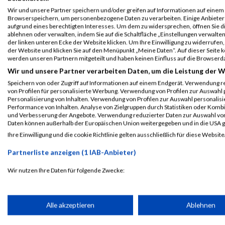
Wir und unsere Partner speichern und/oder greifen auf Informationen auf einem G
www.ironman.com
URL
Browserspeichern, um personenbezogene Daten zu verarbeiten. Einige Anbiete
aufgrund eines berechtigten Interesses. Um dem zu widersprechen, öffnen Sie die
ablehnen oder verwalten, indem Sie auf die Schaltfläche „Einstellungen verwalten“
der linken unteren Ecke der Website klicken. Um Ihre Einwilligung zu widerrufen, 
Event auf Facebook teilen
der Website und klicken Sie auf den Menüpunkt „Meine Daten“. Auf dieser Seite 
werden unseren Partnern mitgeteilt und haben keinen Einfluss auf die Browserd
Wir und unsere Partner verarbeiten Daten, um die Leistung der W
PASSENDE VERANSTALTUNGEN
Speichern von oder Zugriff auf Informationen auf einem Endgerät. Verwendung r
von Profilen für personalisierte Werbung. Verwendung von Profilen zur Auswahl p
Personalisierung von Inhalten. Verwendung von Profilen zur Auswahl personalis
8. Juni 2025
9. Juni 2024
Performance von Inhalten. Analyse von Zielgruppen durch Statistiken oder Komb
IRONMAN 70.3 Western Massachusetts
IRONMAN 70.3 Wester
und Verbesserung der Angebote. Verwendung reduzierter Daten zur Auswahl von
Daten können außerhalb der Europäischen Union weitergegeben und in die USA 
Ihre Einwilligung und die cookie Richtlinie gelten ausschließlich für diese Website
Laufsport
Anmeldung
Erg
Partnerliste anzeigen (1 IAB-Anbieter)
Wir nutzen Ihre Daten für folgende Zwecke:
IAB-Verarbeitungszwecke:
Speichern von oder Zugriff auf Informationen auf einem Endge
Alle akzeptieren
Ablehnen