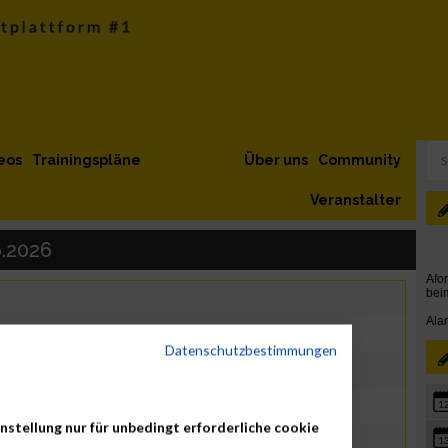
eos
Trainingspläne
Über uns
Community
Veranstalter
.2026
setts
Datenschutzbestimmungen
ika
1
nstellung nur für unbedingt erforderliche cookie
1