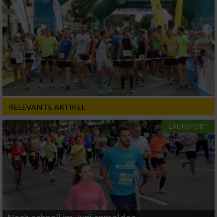
Entwicklung und Verbesserung der Angebote
Verwendung reduzierter Daten zur Auswahl
von Inhalten
IAB-Besonderheiten:
Verwendung genauer Standortdaten
Geräte anhand von aktiv angeforderten
RELEVANTE ARTIKEL
Informationen identifizieren
LAUFSPORT
Nicht-IAB-Verarbeitungszwecke:
Notwendig
Performance
Funktional