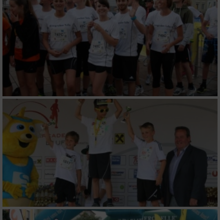
Erstellung von Profilen für personalisierte
Werbung
Verwendung von Profilen zur Auswahl
personalisierter Werbung
Erstellung von Profilen zur Personalisierung
von Inhalten
Verwendung von Profilen zur Auswahl
personalisierter Inhalte
Messung der Werbeleistung
Messung der Performance von Inhalten
Analyse von Zielgruppen durch Statistiken
oder Kombinationen von Daten aus
verschiedenen Quellen