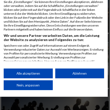
Sie die „Einstellungen“. Sie können Ihre Einstellungen akzeptieren, ablehnen
oder verwalten, indem Sie auf die Schaltfläche „Einstellungen verwalten“
klicken oder jederzeit auf die Fingerabdruck-Schaltfläche in der linken
unteren Ecke der Website klicken. Um Ihre Einwilligung zu widerrufen,
klicken Sie auf den Fingerabdruck oder den Link in der Fußzeile der Website
und klicken Sie auf den Menüpunkt „Meine Daten“. Auf dieser Seite können
Sie Ihre Einwilligung widerrufen. Diese Entscheidungen werden unseren
Das war der Ironman Frankfurt
Partnern mitgeteilt und haben keinen Einfluss auf die Browserdaten.
Wir und unsere Partner verarbeiten Daten, um die Leistung
TRIATHLON
der Website zu analysieren und Folgendes zu tun:
Speichern von oder Zugriff auf Informationen auf einem Endgerät.
Verwendung reduzierter Daten zur Auswahl von Werbeanzeigen. Erstellung
von Profilen für personalisierte Werbung. Verwendung von Profilen zur
Auswahl personalisierter Werbung. Erstellung von Profilen zur
Personalisierung von Inhalten. Verwendung von Profilen zur Auswahl
personalisierter Inhalte. Messung der Werbeleistung. Messung der
Performance von Inhalten. Analyse von Zielgruppen durch Statistiken oder
Kombinationen von Daten aus verschiedenen Quellen. Entwicklung und
Alle akzeptieren
Ablehnen
Verbesserung der Angebote. Verwendung reduzierter Daten zur Auswahl
Österreichischer Herren-Heimsieg beim
von Inhalten.
Ironman Austria-Kärnten 2018
Daten können außerhalb der Europäischen Union weitergegeben und in die
Nein, anpassen
USA gesendet werden.
TRIATHLON
Ihre Einwilligung und die cookie Richtlinie gelten ausschließlich für diese
Website/App.
Partnerliste anzeigen (1 IAB-Anbieter)