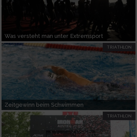
Wir nutzen Ihre Daten für folgende Zwecke:
IAB-Verarbeitungszwecke:
Speichern von oder Zugriff auf Informationen
auf einem Endgerät
Was versteht man unter Extremsport
Verwendung reduzierter Daten zur Auswahl
TRIATHLON
von Werbeanzeigen
Erstellung von Profilen für personalisierte
Werbung
Verwendung von Profilen zur Auswahl
personalisierter Werbung
Erstellung von Profilen zur Personalisierung
Zeitgewinn beim Schwimmen
von Inhalten
TRIATHLON
Verwendung von Profilen zur Auswahl
personalisierter Inhalte