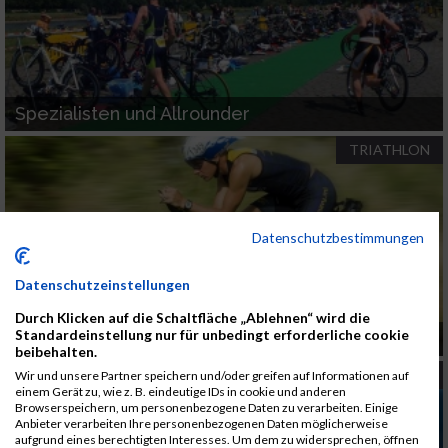
Spezialisten und Allrounder
TRIATHLON
Datenschutzbestimmungen
Datenschutzeinstellungen
Durch Klicken auf die Schaltfläche „Ablehnen“ wird die
Standardeinstellung nur für unbedingt erforderliche cookie
Die Aero-Position
beibehalten.
TRIATHLON
Wir und unsere Partner speichern und/oder greifen auf Informationen auf
einem Gerät zu, wie z. B. eindeutige IDs in cookie und anderen
Browserspeichern, um personenbezogene Daten zu verarbeiten. Einige
Anbieter verarbeiten Ihre personenbezogenen Daten möglicherweise
aufgrund eines berechtigten Interesses. Um dem zu widersprechen, öffnen