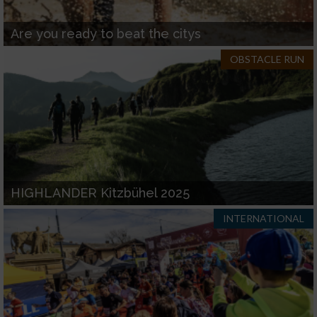
IAB-Verarbeitungszwecke:
Speichern von oder Zugriff auf Informationen
Are you ready to beat the citys
auf einem Endgerät
OBSTACLE RUN
Verwendung reduzierter Daten zur Auswahl
von Werbeanzeigen
Erstellung von Profilen für personalisierte
Werbung
Verwendung von Profilen zur Auswahl
personalisierter Werbung
HIGHLANDER Kitzbühel 2025
Erstellung von Profilen zur Personalisierung
INTERNATIONAL
von Inhalten
Verwendung von Profilen zur Auswahl
personalisierter Inhalte
Messung der Werbeleistung