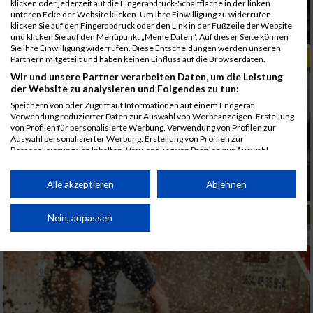
klicken oder jederzeit auf die Fingerabdruck-Schaltfläche in der linken
unteren Ecke der Website klicken. Um Ihre Einwilligung zu widerrufen,
klicken Sie auf den Fingerabdruck oder den Link in der Fußzeile der Website
25 Jahre Wörthersee Halbmarathon
und klicken Sie auf den Menüpunkt „Meine Daten“. Auf dieser Seite können
Sie Ihre Einwilligung widerrufen. Diese Entscheidungen werden unseren
TIPPS & TRENDS
Partnern mitgeteilt und haben keinen Einfluss auf die Browserdaten.
Wir und unsere Partner verarbeiten Daten, um die Leistung
der Website zu analysieren und Folgendes zu tun:
Speichern von oder Zugriff auf Informationen auf einem Endgerät.
Verwendung reduzierter Daten zur Auswahl von Werbeanzeigen. Erstellung
von Profilen für personalisierte Werbung. Verwendung von Profilen zur
Auswahl personalisierter Werbung. Erstellung von Profilen zur
Personalisierung von Inhalten. Verwendung von Profilen zur Auswahl
personalisierter Inhalte. Messung der Werbeleistung. Messung der
Performance von Inhalten. Analyse von Zielgruppen durch Statistiken oder
Für maximale Performance: Garmin Forerunner
Kombinationen von Daten aus verschiedenen Quellen. Entwicklung und
Alle akzeptieren
Ablehnen
970 & 570
Verbesserung der Angebote. Verwendung reduzierter Daten zur Auswahl
von Inhalten.
MUD RACE
Daten können außerhalb der Europäischen Union weitergegeben und in die
Nein, anpassen
USA gesendet werden.
Ihre Einwilligung und die cookie Richtlinie gelten ausschließlich für diese
Website/App.
Partnerliste anzeigen (1 IAB-Anbieter)
Wir nutzen Ihre Daten für folgende Zwecke: