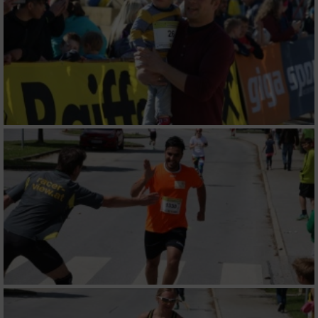
personalisierter Inhalte
Messung der Werbeleistung
Messung der Performance von Inhalten
Analyse von Zielgruppen durch Statistiken
oder Kombinationen von Daten aus
verschiedenen Quellen
Entwicklung und Verbesserung der Angebote
Verwendung reduzierter Daten zur Auswahl
von Inhalten
IAB-Besonderheiten:
Verwendung genauer Standortdaten
Geräte anhand von aktiv angeforderten