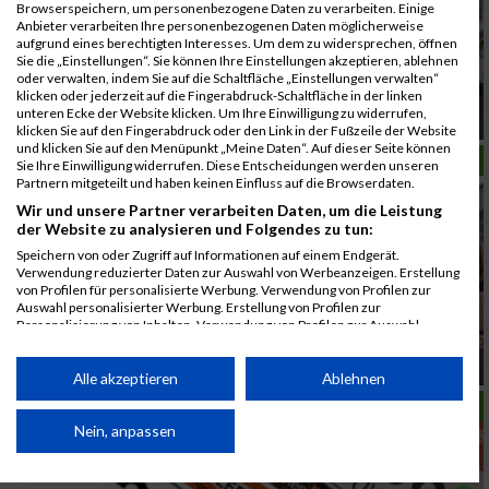
Browserspeichern, um personenbezogene Daten zu verarbeiten. Einige
Anbieter verarbeiten Ihre personenbezogenen Daten möglicherweise
aufgrund eines berechtigten Interesses. Um dem zu widersprechen, öffnen
Sie die „Einstellungen“. Sie können Ihre Einstellungen akzeptieren, ablehnen
oder verwalten, indem Sie auf die Schaltfläche „Einstellungen verwalten“
klicken oder jederzeit auf die Fingerabdruck-Schaltfläche in der linken
Bilder vom Strassengler Lauf sind nun auch
unteren Ecke der Website klicken. Um Ihre Einwilligung zu widerrufen,
online
klicken Sie auf den Fingerabdruck oder den Link in der Fußzeile der Website
und klicken Sie auf den Menüpunkt „Meine Daten“. Auf dieser Seite können
LAUFSPORT
Sie Ihre Einwilligung widerrufen. Diese Entscheidungen werden unseren
Partnern mitgeteilt und haben keinen Einfluss auf die Browserdaten.
Wir und unsere Partner verarbeiten Daten, um die Leistung
der Website zu analysieren und Folgendes zu tun:
Speichern von oder Zugriff auf Informationen auf einem Endgerät.
Verwendung reduzierter Daten zur Auswahl von Werbeanzeigen. Erstellung
von Profilen für personalisierte Werbung. Verwendung von Profilen zur
Auswahl personalisierter Werbung. Erstellung von Profilen zur
Personalisierung von Inhalten. Verwendung von Profilen zur Auswahl
personalisierter Inhalte. Messung der Werbeleistung. Messung der
Performance von Inhalten. Analyse von Zielgruppen durch Statistiken oder
Medaillen für alle TeilnehmerInnen
Kombinationen von Daten aus verschiedenen Quellen. Entwicklung und
Alle akzeptieren
Ablehnen
Verbesserung der Angebote. Verwendung reduzierter Daten zur Auswahl
LAUFSPORT
von Inhalten.
Daten können außerhalb der Europäischen Union weitergegeben und in die
Nein, anpassen
USA gesendet werden.
Ihre Einwilligung und die cookie Richtlinie gelten ausschließlich für diese
Website/App.