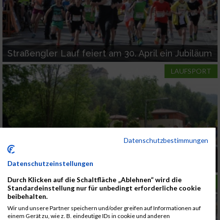
Straßengler Lauf feiert am 30. April ein Jubiläum
LAUFSPORT
Datenschutzbestimmungen
Am kommenden Sonntag findet der
Strassengler Lauf bereits zum 8ten Mal statt
Datenschutzeinstellungen
Durch Klicken auf die Schaltfläche „Ablehnen“ wird die
LAUFSPORT
Standardeinstellung nur für unbedingt erforderliche cookie
beibehalten.
Wir und unsere Partner speichern und/oder greifen auf Informationen auf
einem Gerät zu, wie z. B. eindeutige IDs in cookie und anderen