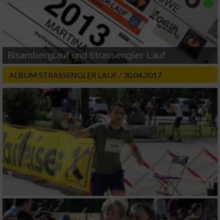
Partnerliste anzeigen (1 IAB-Anbieter)
Wir nutzen Ihre Daten für folgende Zwecke:
IAB-Verarbeitungszwecke:
Bisamberglauf und Strassengler Lauf
Speichern von oder Zugriff auf Informationen
auf einem Endgerät
ALBUM STRASSENGLER LAUF / 30.04.2017
Verwendung reduzierter Daten zur Auswahl
von Werbeanzeigen
Erstellung von Profilen für personalisierte
Werbung
Verwendung von Profilen zur Auswahl
personalisierter Werbung
Erstellung von Profilen zur Personalisierung
von Inhalten
Verwendung von Profilen zur Auswahl