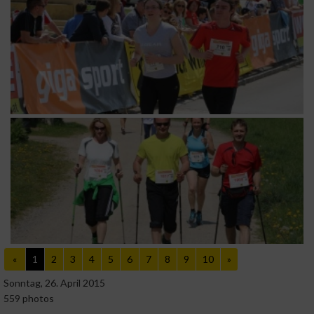
«
1
2
3
4
5
6
7
8
9
10
»
Sonntag, 26. April 2015
559 photos