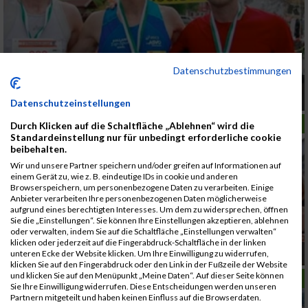
Datenschutzbestimmungen
Bilder vom Strassengler Lauf sind nun auch
online
Datenschutzeinstellungen
LAUFSPORT
Durch Klicken auf die Schaltfläche „Ablehnen“ wird die
Standardeinstellung nur für unbedingt erforderliche cookie
beibehalten.
Wir und unsere Partner speichern und/oder greifen auf Informationen auf
einem Gerät zu, wie z. B. eindeutige IDs in cookie und anderen
Browserspeichern, um personenbezogene Daten zu verarbeiten. Einige
Anbieter verarbeiten Ihre personenbezogenen Daten möglicherweise
aufgrund eines berechtigten Interesses. Um dem zu widersprechen, öffnen
Sie die „Einstellungen“. Sie können Ihre Einstellungen akzeptieren, ablehnen
oder verwalten, indem Sie auf die Schaltfläche „Einstellungen verwalten“
klicken oder jederzeit auf die Fingerabdruck-Schaltfläche in der linken
Medaillen für alle TeilnehmerInnen
unteren Ecke der Website klicken. Um Ihre Einwilligung zu widerrufen,
klicken Sie auf den Fingerabdruck oder den Link in der Fußzeile der Website
und klicken Sie auf den Menüpunkt „Meine Daten“. Auf dieser Seite können
LAUFSPORT
Sie Ihre Einwilligung widerrufen. Diese Entscheidungen werden unseren
Partnern mitgeteilt und haben keinen Einfluss auf die Browserdaten.