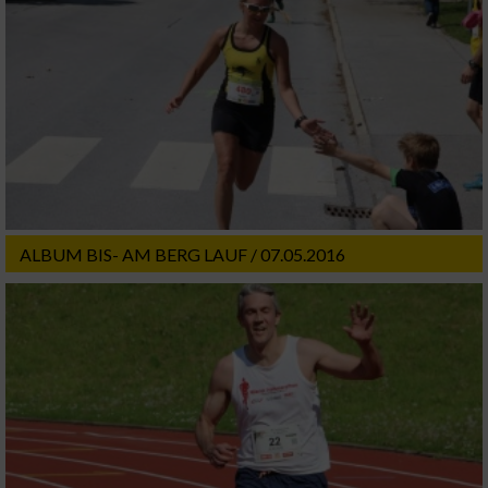
oder Kombinationen von Daten aus
verschiedenen Quellen
Entwicklung und Verbesserung der Angebote
Verwendung reduzierter Daten zur Auswahl
von Inhalten
IAB-Besonderheiten:
Verwendung genauer Standortdaten
ALBUM BIS- AM BERG LAUF / 07.05.2016
Geräte anhand von aktiv angeforderten
Informationen identifizieren
Nicht-IAB-Verarbeitungszwecke:
Notwendig
Performance