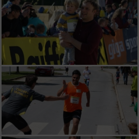
Verwendung reduzierter Daten zur Auswahl
von Werbeanzeigen
Erstellung von Profilen für personalisierte
Werbung
Verwendung von Profilen zur Auswahl
personalisierter Werbung
Erstellung von Profilen zur Personalisierung
von Inhalten
Verwendung von Profilen zur Auswahl
personalisierter Inhalte
Messung der Werbeleistung
Messung der Performance von Inhalten
Analyse von Zielgruppen durch Statistiken