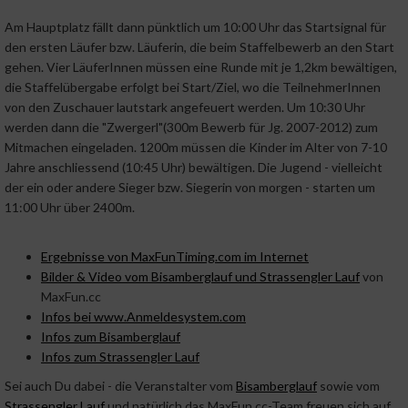
Am Hauptplatz fällt dann pünktlich um 10:00 Uhr das Startsignal für
den ersten Läufer bzw. Läuferin, die beim Staffelbewerb an den Start
gehen. Vier LäuferInnen müssen eine Runde mit je 1,2km bewältigen,
die Staffelübergabe erfolgt bei Start/Ziel, wo die TeilnehmerInnen
von den Zuschauer lautstark angefeuert werden. Um 10:30 Uhr
werden dann die "Zwergerl"(300m Bewerb für Jg. 2007-2012) zum
Mitmachen eingeladen. 1200m müssen die Kinder im Alter von 7-10
Jahre anschliessend (10:45 Uhr) bewältigen. Die Jugend - vielleicht
der ein oder andere Sieger bzw. Siegerin von morgen - starten um
11:00 Uhr über 2400m.
Ergebnisse von MaxFunTiming.com im Internet
Bilder & Video vom Bisamberglauf und
Strassengler Lauf
von
MaxFun.cc
Infos bei www.Anmeldesystem.com
Infos zum Bisamberglauf
Infos zum Strassengler Lauf
Sei auch Du dabei - die Veranstalter vom
Bisamberglauf
sowie vom
Strassengler Lauf
und natürlich das MaxFun.cc-Team freuen sich auf