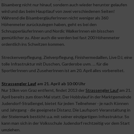
Bisamberg nicht nur hinauf, sondern auch wieder herunter gelaufen
wird und das beim Hauptlauf von zwei verschiedenen Seiten!
Während die BisambergläuferInnen nicht weniger als 360
Höhenmeter zurückzulegen haben, geht es bei den
SchnupperläuferInnen und Nordic WalkerInnen ein bisschen
gemütlicher zu. Aber auch die werden bei fast 200 Höhenmeter
ordentlich ins Schwitzen kommen.
Streckenverpflegung, Zielverpflegung, Finishermedaillen, Live DJ, eine
tolle Infrastruktur mit Duschen, Garderobe uvm. … für die
SportlerInnen und ZuseherInnen ist am 20. April alles vorbereitet.
Strassengler Lauf
am 21. April ab 10:00 Uhr
Nur 10km von Graz entfernt, findet 2013 der
Strassengler Lauf
am 21.
April bereits zum 6ten Mal statt. Der Hobbylauf in der Marktgemeinde
Judendorf-Straßengel, bietet für jeden Teilnehmer - je nach Können
und Jahrgang - die geeignete Distanz. Die Laufsport-Veranstaltung in
der Steiermark besticht u.a. mit seiner einzigartigen Infrastruktur. So
kann man sich in der Volksschule Judendorf rechtzeitig vor dem Start
umziehen.