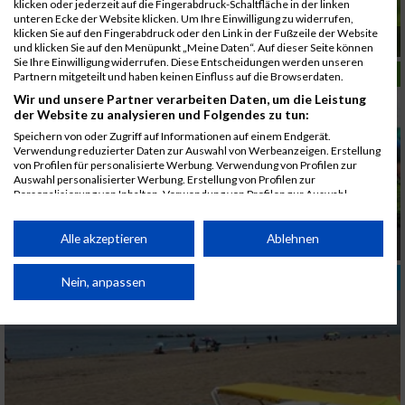
klicken oder jederzeit auf die Fingerabdruck-Schaltfläche in der linken
unteren Ecke der Website klicken. Um Ihre Einwilligung zu widerrufen,
klicken Sie auf den Fingerabdruck oder den Link in der Fußzeile der Website
Wenn Frauen laufen
und klicken Sie auf den Menüpunkt „Meine Daten“. Auf dieser Seite können
Sie Ihre Einwilligung widerrufen. Diese Entscheidungen werden unseren
LAUFSPORT
Partnern mitgeteilt und haben keinen Einfluss auf die Browserdaten.
Wir und unsere Partner verarbeiten Daten, um die Leistung
der Website zu analysieren und Folgendes zu tun:
Speichern von oder Zugriff auf Informationen auf einem Endgerät.
Verwendung reduzierter Daten zur Auswahl von Werbeanzeigen. Erstellung
von Profilen für personalisierte Werbung. Verwendung von Profilen zur
Auswahl personalisierter Werbung. Erstellung von Profilen zur
Personalisierung von Inhalten. Verwendung von Profilen zur Auswahl
personalisierter Inhalte. Messung der Werbeleistung. Messung der
Performance von Inhalten. Analyse von Zielgruppen durch Statistiken oder
Ein Leckerbissen NICHT nur für den/die
Kombinationen von Daten aus verschiedenen Quellen. Entwicklung und
Alle akzeptieren
Ablehnen
UltraläuferIn
Verbesserung der Angebote. Verwendung reduzierter Daten zur Auswahl
von Inhalten.
TRAINING
Daten können außerhalb der Europäischen Union weitergegeben und in die
Nein, anpassen
USA gesendet werden.
Ihre Einwilligung und die cookie Richtlinie gelten ausschließlich für diese
Website/App.
Partnerliste anzeigen (1 IAB-Anbieter)
Wir nutzen Ihre Daten für folgende Zwecke: