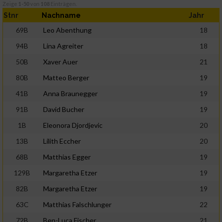
Zeige
1-50
von
108
Einträgen.
Stnr
Nachname
Jahr
69B
Leo Abenthung
18
94B
Lina Agreiter
18
50B
Xaver Auer
21
80B
Matteo Berger
19
41B
Anna Braunegger
19
91B
David Bucher
19
1B
Eleonora Djordjevic
20
13B
Lilith Eccher
20
68B
Matthias Egger
19
129B
Margaretha Etzer
19
82B
Margaretha Etzer
19
63C
Matthias Falschlunger
22
72B
Ben-Luca Fischer
21