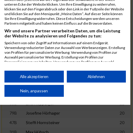
unteren Ecke der Website klicken. Um Ihre Einwilligung zu widerrufen,
37B
Marco Herzog
19
klicken Sie auf den Fingerabdruck oder den Link in der Fußzeile der Website
und klicken Sie auf den Menüpunkt „Meine Daten“. Auf dieser Seite können
87B
Luken Hessler
20
Sie Ihre Einwilligung widerrufen. Diese Entscheidungen werden unseren
Partnern mitgeteilt und haben keinen Einfluss auf die Browserdaten.
26B
Lara Hilweg
19
Wir und unsere Partner verarbeiten Daten, um die Leistung
der Website zu analysieren und Folgendes zu tun:
2B
Adriana Hochenegger
20
Speichern von oder Zugriff auf Informationen auf einem Endgerät.
3B
Lillian Hochenegger
19
Verwendung reduzierter Daten zur Auswahl von Werbeanzeigen. Erstellung
von Profilen für personalisierte Werbung. Verwendung von Profilen zur
5B
Samia Hochenegger
20
Auswahl personalisierter Werbung. Erstellung von Profilen zur
Personalisierung von Inhalten. Verwendung von Profilen zur Auswahl
46B
Rafael Hofbauer
21
personalisierter Inhalte. Messung der Werbeleistung. Messung der
Performance von Inhalten. Analyse von Zielgruppen durch Statistiken oder
63B
Leni Hölbing
21
Kombinationen von Daten aus verschiedenen Quellen. Entwicklung und
Alle akzeptieren
Ablehnen
Verbesserung der Angebote. Verwendung reduzierter Daten zur Auswahl
8B
Henri Holzknecht
19
von Inhalten.
Daten können außerhalb der Europäischen Union weitergegeben und in die
Nein, anpassen
7B
Lorena Holzknecht
21
USA gesendet werden.
Ihre Einwilligung und die cookie Richtlinie gelten ausschließlich für diese
85B
Lina Höpperger
22
Website/App.
79B
Josefine Hörhager
20
Partnerliste anzeigen (1 IAB-Anbieter)
47B
Steffi Hornsteiner
20
Wir nutzen Ihre Daten für folgende Zwecke:
31B
Max Hübsch
20