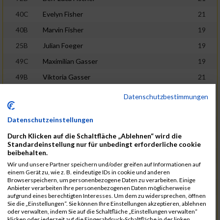
40C
Evelyn Fisher
21
40B
Marvin Fisher
19
25B
Julian Foeger
19
49C
Maximilian Gasser
19
49B
Viktoria Gasser
21
93B
Luis Gerstl
21
Datenschutzbestimmungen
16B
Frederik Görtz
21
Datenschutzeinstellungen
110B
Isabell Gratzer
19
Durch Klicken auf die Schaltfläche „Ablehnen“ wird die
20B
Christoph Gruber
19
Standardeinstellung nur für unbedingt erforderliche cookie
beibehalten.
52B
Samu Gstir
21
Wir und unsere Partner speichern und/oder greifen auf Informationen auf
48B
Leonhard Gstreinthaler
19
einem Gerät zu, wie z. B. eindeutige IDs in cookie und anderen
Browserspeichern, um personenbezogene Daten zu verarbeiten. Einige
27B
Larissa Gurgiser
19
Anbieter verarbeiten Ihre personenbezogenen Daten möglicherweise
aufgrund eines berechtigten Interesses. Um dem zu widersprechen, öffnen
83B
Frida Hacker
19
Sie die „Einstellungen“. Sie können Ihre Einstellungen akzeptieren, ablehnen
oder verwalten, indem Sie auf die Schaltfläche „Einstellungen verwalten“
70B
Isabella Heinisch Grauer
20
klicken oder jederzeit auf die Fingerabdruck-Schaltfläche in der linken