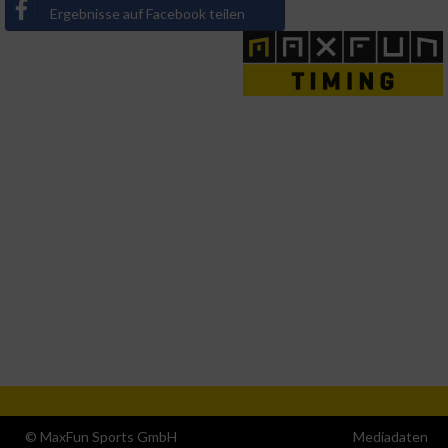
Ergebnisse auf Facebook teilen
Messung der Performance von Inhalten
Analyse von Zielgruppen durch Statistiken
oder Kombinationen von Daten aus
verschiedenen Quellen
Entwicklung und Verbesserung der Angebote
Verwendung reduzierter Daten zur Auswahl
von Inhalten
IAB-Besonderheiten:
Verwendung genauer Standortdaten
Geräte anhand von aktiv angeforderten
Informationen identifizieren
Nicht-IAB-Verarbeitungszwecke:
© MaxFun Sports GmbH
Mediadaten