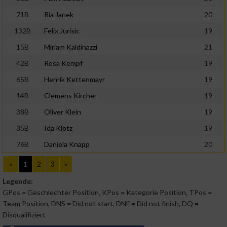
IAB-Verarbeitungszwecke:
71B
Ria Janek
20
Speichern von oder Zugriff auf Informationen
auf einem Endgerät
132B
Felix Jurisic
19
15B
Miriam Kaldinazzi
21
Verwendung reduzierter Daten zur Auswahl
von Werbeanzeigen
42B
Rosa Kempf
19
65B
Henrik Kettenmayr
19
Erstellung von Profilen für personalisierte
Werbung
14B
Clemens Kircher
19
38B
Oliver Klein
19
Verwendung von Profilen zur Auswahl
personalisierter Werbung
35B
Ida Klotz
19
76B
Daniela Knapp
20
Erstellung von Profilen zur Personalisierung
von Inhalten
«
1
2
3
»
Verwendung von Profilen zur Auswahl
Legende:
personalisierter Inhalte
GPos = Geschlechter Position, KPos = Kategorie Position, TPos =
Team Position, DNS = Did not start, DNF = Did not finish, DQ =
Messung der Werbeleistung
Disqualifiziert