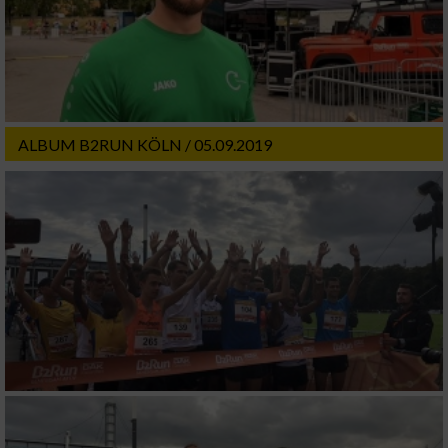
Partnerliste anzeigen (1 IAB-Anbieter)
Wir nutzen Ihre Daten für folgende Zwecke:
IAB-Verarbeitungszwecke:
Speichern von oder Zugriff auf Informationen
auf einem Endgerät
ALBUM B2RUN KÖLN / 05.09.2019
Verwendung reduzierter Daten zur Auswahl
von Werbeanzeigen
Erstellung von Profilen für personalisierte
Werbung
Verwendung von Profilen zur Auswahl
personalisierter Werbung
Erstellung von Profilen zur Personalisierung
von Inhalten
Verwendung von Profilen zur Auswahl
personalisierter Inhalte