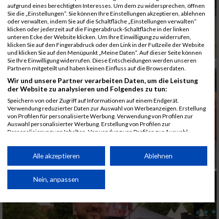
aufgrund eines berechtigten Interesses. Um dem zu widersprechen, öffnen
Sie die „Einstellungen“. Sie können Ihre Einstellungen akzeptieren, ablehnen
oder verwalten, indem Sie auf die Schaltfläche „Einstellungen verwalten“
klicken oder jederzeit auf die Fingerabdruck-Schaltfläche in der linken
unteren Ecke der Website klicken. Um Ihre Einwilligung zu widerrufen,
klicken Sie auf den Fingerabdruck oder den Link in der Fußzeile der Website
und klicken Sie auf den Menüpunkt „Meine Daten“. Auf dieser Seite können
Sie Ihre Einwilligung widerrufen. Diese Entscheidungen werden unseren
Partnern mitgeteilt und haben keinen Einfluss auf die Browserdaten.
Wir und unsere Partner verarbeiten Daten, um die Leistung
der Website zu analysieren und Folgendes zu tun:
Speichern von oder Zugriff auf Informationen auf einem Endgerät.
Verwendung reduzierter Daten zur Auswahl von Werbeanzeigen. Erstellung
von Profilen für personalisierte Werbung. Verwendung von Profilen zur
Auswahl personalisierter Werbung. Erstellung von Profilen zur
Personalisierung von Inhalten. Verwendung von Profilen zur Auswahl
personalisierter Inhalte. Messung der Werbeleistung. Messung der
Performance von Inhalten. Analyse von Zielgruppen durch Statistiken oder
Kombinationen von Daten aus verschiedenen Quellen. Entwicklung und
Alle akzeptieren
Ablehnen
Verbesserung der Angebote. Verwendung reduzierter Daten zur Auswahl
von Inhalten.
Daten können außerhalb der Europäischen Union weitergegeben und in die
Nein, anpassen
USA gesendet werden.
Ihre Einwilligung und die cookie Richtlinie gelten ausschließlich für diese
Website/App.