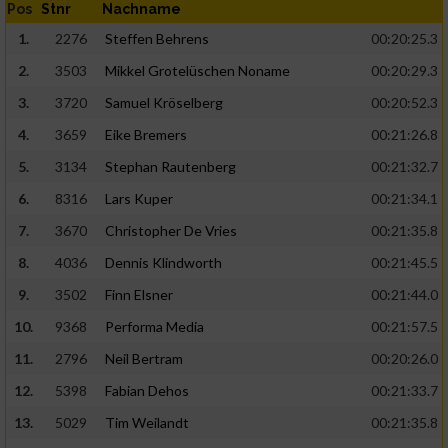
Pos
Stnr
Nachname
1.
2276
Steffen Behrens
00:20:25.3
2.
3503
Mikkel Grotelüschen Noname
00:20:29.3
3.
3720
Samuel Kröselberg
00:20:52.3
4.
3659
Eike Bremers
00:21:26.8
5.
3134
Stephan Rautenberg
00:21:32.7
6.
8316
Lars Kuper
00:21:34.1
7.
3670
Christopher De Vries
00:21:35.8
8.
4036
Dennis Klindworth
00:21:45.5
9.
3502
Finn Elsner
00:21:44.0
10.
9368
Performa Media
00:21:57.5
11.
2796
Neil Bertram
00:20:26.0
12.
5398
Fabian Dehos
00:21:33.7
13.
5029
Tim Weilandt
00:21:35.8