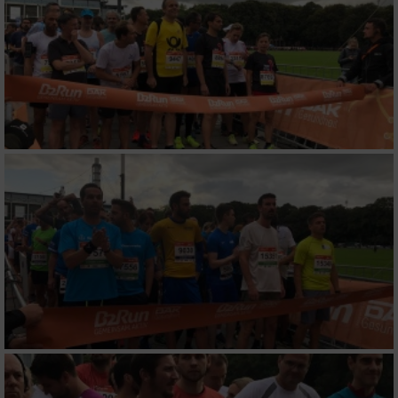
Messung der Werbeleistung
Messung der Performance von Inhalten
Analyse von Zielgruppen durch Statistiken
oder Kombinationen von Daten aus
verschiedenen Quellen
Entwicklung und Verbesserung der Angebote
Verwendung reduzierter Daten zur Auswahl
von Inhalten
IAB-Besonderheiten:
Verwendung genauer Standortdaten
Geräte anhand von aktiv angeforderten
Informationen identifizieren