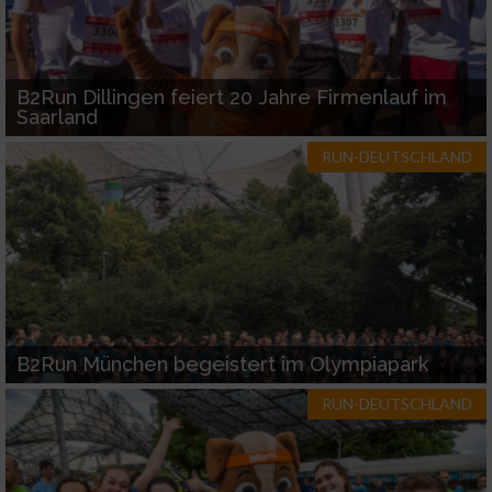
Notwendig
B2Run Dillingen feiert 20 Jahre Firmenlauf im
Performance
Saarland
RUN-DEUTSCHLAND
Funktional
Werbung
B2Run München begeistert im Olympiapark
RUN-DEUTSCHLAND