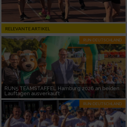
Messung der Performance von Inhalten
RELEVANTE ARTIKEL
Analyse von Zielgruppen durch Statistiken
oder Kombinationen von Daten aus
RUN-DEUTSCHLAND
verschiedenen Quellen
Entwicklung und Verbesserung der Angebote
Verwendung reduzierter Daten zur Auswahl
von Inhalten
IAB-Besonderheiten:
RUN5 TEAMSTAFFEL Hamburg 2026 an beiden
Lauftagen ausverkauft
Verwendung genauer Standortdaten
RUN-DEUTSCHLAND
Geräte anhand von aktiv angeforderten
Informationen identifizieren
Nicht-IAB-Verarbeitungszwecke: