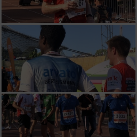
Wir nutzen Ihre Daten für folgende Zwecke:
IAB-Verarbeitungszwecke:
Speichern von oder Zugriff auf Informationen
auf einem Endgerät
Verwendung reduzierter Daten zur Auswahl
von Werbeanzeigen
Erstellung von Profilen für personalisierte
Werbung
Verwendung von Profilen zur Auswahl
personalisierter Werbung
Erstellung von Profilen zur Personalisierung
von Inhalten
Verwendung von Profilen zur Auswahl
personalisierter Inhalte
Messung der Werbeleistung