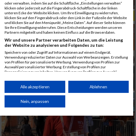
oder verwalten, indem Sie auf die Schaltfläche „Einstellungen verwalten“
klicken oder jederzeit auf die Fingerabdruck-Schaltfläche in der linken
unteren Ecke der Website klicken. Um Ihre Einwilligung zu widerrufen,
ALBUM B2RUN MÜNCHEN, B2RUN / 16.07.2019
klicken Sie auf den Fingerabdruck oder den Link in der Fußzeile der Website
und klicken Sie auf den Menüpunkt „Meine Daten“. Auf dieser Seite können
Sie Ihre Einwilligung widerrufen. Diese Entscheidungen werden unseren
Partnern mitgeteilt und haben keinen Einfluss auf die Browserdaten.
Wir und unsere Partner verarbeiten Daten, um die Leistung
der Website zu analysieren und Folgendes zu tun:
Speichern von oder Zugriff auf Informationen auf einem Endgerät.
Verwendung reduzierter Daten zur Auswahl von Werbeanzeigen. Erstellung
von Profilen für personalisierte Werbung. Verwendung von Profilen zur
Auswahl personalisierter Werbung. Erstellung von Profilen zur
Personalisierung von Inhalten. Verwendung von Profilen zur Auswahl
personalisierter Inhalte. Messung der Werbeleistung. Messung der
Performance von Inhalten. Analyse von Zielgruppen durch Statistiken oder
Kombinationen von Daten aus verschiedenen Quellen. Entwicklung und
Alle akzeptieren
Ablehnen
Verbesserung der Angebote. Verwendung reduzierter Daten zur Auswahl
von Inhalten.
Daten können außerhalb der Europäischen Union weitergegeben und in die
Nein, anpassen
USA gesendet werden.
Ihre Einwilligung und die cookie Richtlinie gelten ausschließlich für diese
Website/App.
Partnerliste anzeigen (1 IAB-Anbieter)