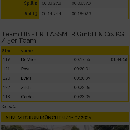
00:03:29.8
00:03:37.9
Split 2
00:14:24.4
00:18:02.3
Split 3
Team HB - FR. FASSMER GmbH & Co. KG
/ 5er Team
Stnr
Name
119
De Vries
00:17:55
01:44:16
121
Post
00:20:01
120
Evers
00:20:39
122
Zilich
00:22:36
118
Cordes
00:23:05
Rang:
3.
ALBUM B2RUN MÜNCHEN / 15.07.2026