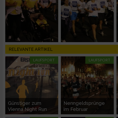
Analyse von Zielgruppen durch Statistiken oder Kombinatione
verschiedenen Quellen
Entwicklung und Verbesserung der Angebote
Verwendung reduzierter Daten zur Auswahl von Inhalten
RELEVANTE ARTIKEL
IAB-Besonderheiten:
LAUFSPORT
LAUFSPORT
Verwendung genauer Standortdaten
Geräte anhand von aktiv angeforderten Informationen identifi
Nicht-IAB-Verarbeitungszwecke:
Günstiger zum
Nenngeldsprünge
Notwendig
Vienna Night Run
im Februar