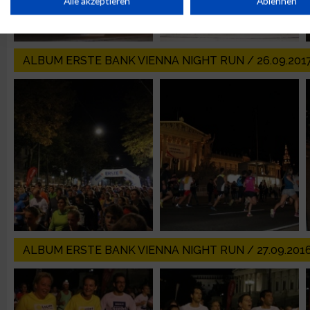
Alle akzeptieren
Ablehnen
Verwendung reduzierter Daten zur Auswahl von Werbeanzeige
ALBUM ERSTE BANK VIENNA NIGHT RUN / 26.09.201
Erstellung von Profilen für personalisierte Werbung
Verwendung von Profilen zur Auswahl personalisierter Werbun
Erstellung von Profilen zur Personalisierung von Inhalten
Verwendung von Profilen zur Auswahl personalisierter Inhalte
ALBUM ERSTE BANK VIENNA NIGHT RUN / 27.09.201
Messung der Werbeleistung
Messung der Performance von Inhalten