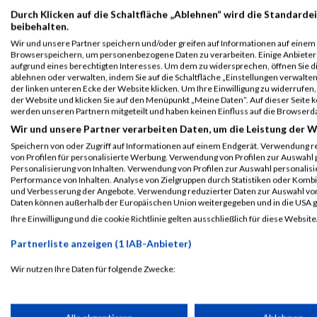
Durch Klicken auf die Schaltfläche „Ablehnen“ wird die Standardei
beibehalten.
Wir und unsere Partner speichern und/oder greifen auf Informationen auf einem G
Browserspeichern, um personenbezogene Daten zu verarbeiten. Einige Anbiete
aufgrund eines berechtigten Interesses. Um dem zu widersprechen, öffnen Sie die
ablehnen oder verwalten, indem Sie auf die Schaltfläche „Einstellungen verwalten“
der linken unteren Ecke der Website klicken. Um Ihre Einwilligung zu widerrufen, 
der Website und klicken Sie auf den Menüpunkt „Meine Daten“. Auf dieser Seite 
werden unseren Partnern mitgeteilt und haben keinen Einfluss auf die Browserd
Wir und unsere Partner verarbeiten Daten, um die Leistung der W
Speichern von oder Zugriff auf Informationen auf einem Endgerät. Verwendung r
von Profilen für personalisierte Werbung. Verwendung von Profilen zur Auswahl p
Personalisierung von Inhalten. Verwendung von Profilen zur Auswahl personalis
Performance von Inhalten. Analyse von Zielgruppen durch Statistiken oder Komb
ALBUM IMPRESSIONEN VIENNA NIGHT RUN / 12.09.2
und Verbesserung der Angebote. Verwendung reduzierter Daten zur Auswahl von
Daten können außerhalb der Europäischen Union weitergegeben und in die USA 
Ihre Einwilligung und die cookie Richtlinie gelten ausschließlich für diese Website
Partnerliste anzeigen (1 IAB-Anbieter)
Wir nutzen Ihre Daten für folgende Zwecke:
IAB-Verarbeitungszwecke:
Speichern von oder Zugriff auf Informationen auf einem Endge