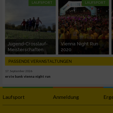
LAUFSPORT
LAUFSPORT
Performance
Funktional
Werbung
Jugend-Crosslauf-
Vienna Night Run
Meisterschaften
2020
PASSENDE VERANSTALTUNGEN
17. September 2026
erste bank vienna night run
Laufsport
Anmeldung
Erg