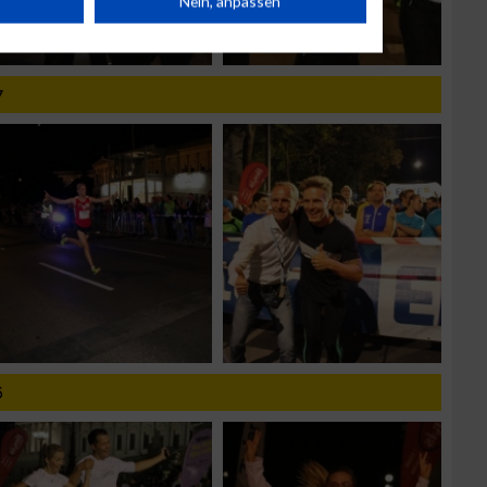
Nein, anpassen
n
7
g
6