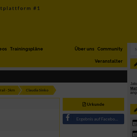
eos
Trainingspläne
Über uns
Community
Veranstalter
rail - 5km
Claudia Sinko
Urkunde
Ergebnis auf Facebook teilen
1
1