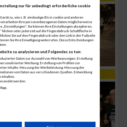
nstellung nur für unbedingt erforderliche cookie
erät zu, wie z. B. eindeutige IDs in cookie und anderen
r verarbeiten Ihre personenbezogenen Daten möglicherweise
 „Einstellungen“. Sie können Ihre Einstellungen akzeptieren,
 klicken oder jederzeit auf die Fingerabdruck-Schaltfläche in
klicken Sie auf den Fingerabdruck oder den Link in der Fußzeile
können Sie Ihre Einwilligung widerrufen. Diese Entscheidungen
aten.
ebsite zu analysieren und Folgendes zu tun:
eduzierter Daten zur Auswahl von Werbeanzeigen. Erstellung
ersonalisierter Werbung. Erstellung von Profilen zur
ierter Inhalte. Messung der Werbeleistung. Messung der
inationen von Daten aus verschiedenen Quellen. Entwicklung
019
 Inhalten.
gesendet werden.
/App.
rät