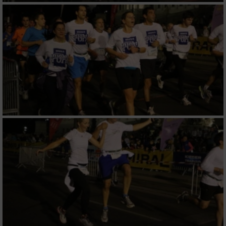
Verwendung von Profilen zur Auswahl
personalisierter Inhalte
Messung der Werbeleistung
Messung der Performance von Inhalten
Analyse von Zielgruppen durch Statistiken
oder Kombinationen von Daten aus
verschiedenen Quellen
Entwicklung und Verbesserung der Angebote
Verwendung reduzierter Daten zur Auswahl
von Inhalten
IAB-Besonderheiten:
Verwendung genauer Standortdaten