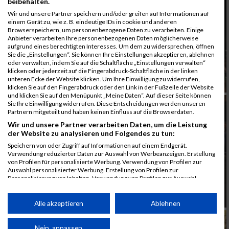
beibehalten.
Wir und unsere Partner speichern und/oder greifen auf Informationen auf
einem Gerät zu, wie z. B. eindeutige IDs in cookie und anderen
Browserspeichern, um personenbezogene Daten zu verarbeiten. Einige
Anbieter verarbeiten Ihre personenbezogenen Daten möglicherweise
aufgrund eines berechtigten Interesses. Um dem zu widersprechen, öffnen
Sie die „Einstellungen“. Sie können Ihre Einstellungen akzeptieren, ablehnen
oder verwalten, indem Sie auf die Schaltfläche „Einstellungen verwalten“
klicken oder jederzeit auf die Fingerabdruck-Schaltfläche in der linken
unteren Ecke der Website klicken. Um Ihre Einwilligung zu widerrufen,
klicken Sie auf den Fingerabdruck oder den Link in der Fußzeile der Website
und klicken Sie auf den Menüpunkt „Meine Daten“. Auf dieser Seite können
Sie Ihre Einwilligung widerrufen. Diese Entscheidungen werden unseren
Partnern mitgeteilt und haben keinen Einfluss auf die Browserdaten.
Wir und unsere Partner verarbeiten Daten, um die Leistung
der Website zu analysieren und Folgendes zu tun:
Speichern von oder Zugriff auf Informationen auf einem Endgerät.
Verwendung reduzierter Daten zur Auswahl von Werbeanzeigen. Erstellung
von Profilen für personalisierte Werbung. Verwendung von Profilen zur
Auswahl personalisierter Werbung. Erstellung von Profilen zur
Personalisierung von Inhalten. Verwendung von Profilen zur Auswahl
personalisierter Inhalte. Messung der Werbeleistung. Messung der
Performance von Inhalten. Analyse von Zielgruppen durch Statistiken oder
Kombinationen von Daten aus verschiedenen Quellen. Entwicklung und
Alle akzeptieren
Ablehnen
Verbesserung der Angebote. Verwendung reduzierter Daten zur Auswahl
von Inhalten.
Daten können außerhalb der Europäischen Union weitergegeben und in die
Nein, anpassen