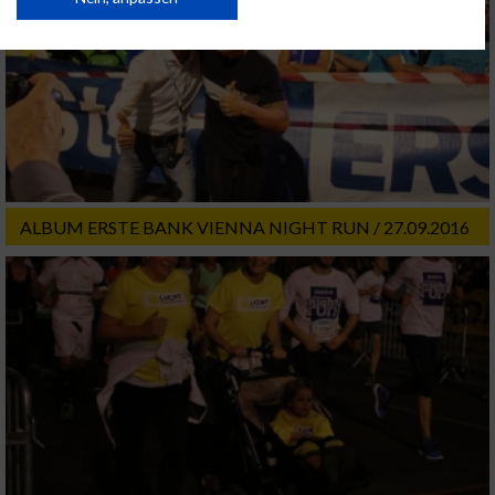
USA gesendet werden.
Ihre Einwilligung und die cookie Richtlinie gelten ausschließlich für diese
Website/App.
Partnerliste anzeigen (1 IAB-Anbieter)
Wir nutzen Ihre Daten für folgende Zwecke:
IAB-Verarbeitungszwecke:
Speichern von oder Zugriff auf Informationen
auf einem Endgerät
ALBUM ERSTE BANK VIENNA NIGHT RUN / 27.09.2016
Verwendung reduzierter Daten zur Auswahl
von Werbeanzeigen
Erstellung von Profilen für personalisierte
Werbung
Verwendung von Profilen zur Auswahl
personalisierter Werbung
Erstellung von Profilen zur Personalisierung
von Inhalten