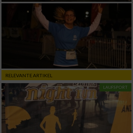
Geräte anhand von aktiv angeforderten
Informationen identifizieren
Nicht-IAB-Verarbeitungszwecke:
Notwendig
Performance
RELEVANTE ARTIKEL
Funktional
LAUFSPORT
Werbung