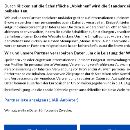
Durch Klicken auf die Schaltfläche „Ablehnen“ wird die Standardei
beibehalten.
Wir und unsere Partner speichern und/oder greifen auf Informationen auf einem G
Browserspeichern, um personenbezogene Daten zu verarbeiten. Einige Anbiete
aufgrund eines berechtigten Interesses. Um dem zu widersprechen, öffnen Sie die
ablehnen oder verwalten, indem Sie auf die Schaltfläche „Einstellungen verwalten“
der linken unteren Ecke der Website klicken. Um Ihre Einwilligung zu widerrufen, 
der Website und klicken Sie auf den Menüpunkt „Meine Daten“. Auf dieser Seite 
werden unseren Partnern mitgeteilt und haben keinen Einfluss auf die Browserd
Wir und unsere Partner verarbeiten Daten, um die Leistung der W
Speichern von oder Zugriff auf Informationen auf einem Endgerät. Verwendung r
von Profilen für personalisierte Werbung. Verwendung von Profilen zur Auswahl p
Personalisierung von Inhalten. Verwendung von Profilen zur Auswahl personalis
Performance von Inhalten. Analyse von Zielgruppen durch Statistiken oder Komb
ALBUM IMPRESSIONEN VIENNA NIGHT RUN / 12.09.2
und Verbesserung der Angebote. Verwendung reduzierter Daten zur Auswahl von
Daten können außerhalb der Europäischen Union weitergegeben und in die USA 
Ihre Einwilligung und die cookie Richtlinie gelten ausschließlich für diese Website
Partnerliste anzeigen (1 IAB-Anbieter)
Wir nutzen Ihre Daten für folgende Zwecke:
IAB-Verarbeitungszwecke:
Speichern von oder Zugriff auf Informationen auf einem Endge