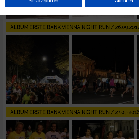
Alle akzeptieren
Ablehnen
Verwendung reduzierter Daten zur Auswahl von Werbeanzeige
ALBUM ERSTE BANK VIENNA NIGHT RUN / 26.09.201
Erstellung von Profilen für personalisierte Werbung
Verwendung von Profilen zur Auswahl personalisierter Werbun
Erstellung von Profilen zur Personalisierung von Inhalten
Verwendung von Profilen zur Auswahl personalisierter Inhalte
ALBUM ERSTE BANK VIENNA NIGHT RUN / 27.09.201
Messung der Werbeleistung
Messung der Performance von Inhalten