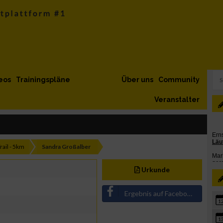
eos
Trainingspläne
Über uns
Community
Veranstalter
rail - 5km
Sandra Großalber
Urkunde
Ergebnis auf Facebook teilen
1
1