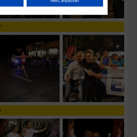
Nein, anpassen
n
7
g
6