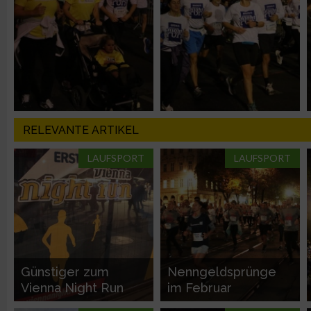
Analyse von Zielgruppen durch Statistiken oder Kombinatione
verschiedenen Quellen
Entwicklung und Verbesserung der Angebote
Verwendung reduzierter Daten zur Auswahl von Inhalten
RELEVANTE ARTIKEL
IAB-Besonderheiten:
LAUFSPORT
LAUFSPORT
Verwendung genauer Standortdaten
Geräte anhand von aktiv angeforderten Informationen identifi
Nicht-IAB-Verarbeitungszwecke:
Günstiger zum
Nenngeldsprünge
Notwendig
Vienna Night Run
im Februar