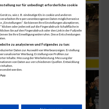
nstellung nur für unbedingt erforderliche cookie
erät zu, wie z. B. eindeutige IDs in cookie und anderen
r verarbeiten Ihre personenbezogenen Daten möglicherweise
 „Einstellungen“. Sie können Ihre Einstellungen akzeptieren,
 klicken oder jederzeit auf die Fingerabdruck-Schaltfläche in
klicken Sie auf den Fingerabdruck oder den Link in der Fußzeile
können Sie Ihre Einwilligung widerrufen. Diese Entscheidungen
aten.
ebsite zu analysieren und Folgendes zu tun:
eduzierter Daten zur Auswahl von Werbeanzeigen. Erstellung
ersonalisierter Werbung. Erstellung von Profilen zur
ierter Inhalte. Messung der Werbeleistung. Messung der
inationen von Daten aus verschiedenen Quellen. Entwicklung
019
 Inhalten.
gesendet werden.
/App.
rät