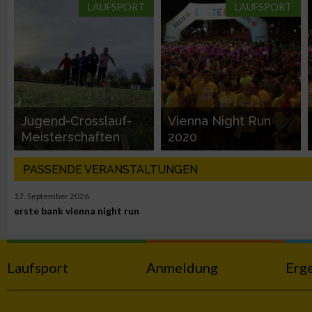
LAUFSPORT
LAUFSPORT
Performance
Funktional
Werbung
Jugend-Crosslauf-
Vienna Night Run
Meisterschaften
2020
PASSENDE VERANSTALTUNGEN
17. September 2026
erste bank vienna night run
Laufsport
Anmeldung
Erg