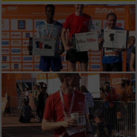
Messung der Performance von Inhalten
Analyse von Zielgruppen durch Statistiken
oder Kombinationen von Daten aus
verschiedenen Quellen
Entwicklung und Verbesserung der Angebote
Verwendung reduzierter Daten zur Auswahl
von Inhalten
IAB-Besonderheiten:
Verwendung genauer Standortdaten
Geräte anhand von aktiv angeforderten
Informationen identifizieren
Nicht-IAB-Verarbeitungszwecke:
Notwendig