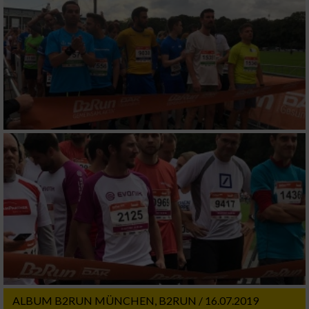
IAB-Verarbeitungszwecke:
Speichern von oder Zugriff auf Informationen
auf einem Endgerät
Verwendung reduzierter Daten zur Auswahl
von Werbeanzeigen
Erstellung von Profilen für personalisierte
Werbung
Verwendung von Profilen zur Auswahl
personalisierter Werbung
Erstellung von Profilen zur Personalisierung
von Inhalten
Verwendung von Profilen zur Auswahl
personalisierter Inhalte
Messung der Werbeleistung
ALBUM B2RUN MÜNCHEN, B2RUN / 16.07.2019