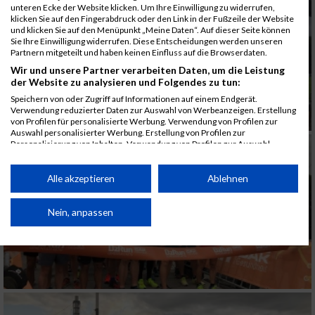
unteren Ecke der Website klicken. Um Ihre Einwilligung zu widerrufen,
klicken Sie auf den Fingerabdruck oder den Link in der Fußzeile der Website
und klicken Sie auf den Menüpunkt „Meine Daten“. Auf dieser Seite können
Sie Ihre Einwilligung widerrufen. Diese Entscheidungen werden unseren
Partnern mitgeteilt und haben keinen Einfluss auf die Browserdaten.
Wir und unsere Partner verarbeiten Daten, um die Leistung
der Website zu analysieren und Folgendes zu tun:
Speichern von oder Zugriff auf Informationen auf einem Endgerät.
Verwendung reduzierter Daten zur Auswahl von Werbeanzeigen. Erstellung
von Profilen für personalisierte Werbung. Verwendung von Profilen zur
Auswahl personalisierter Werbung. Erstellung von Profilen zur
Personalisierung von Inhalten. Verwendung von Profilen zur Auswahl
personalisierter Inhalte. Messung der Werbeleistung. Messung der
Performance von Inhalten. Analyse von Zielgruppen durch Statistiken oder
Kombinationen von Daten aus verschiedenen Quellen. Entwicklung und
Alle akzeptieren
Ablehnen
Verbesserung der Angebote. Verwendung reduzierter Daten zur Auswahl
von Inhalten.
Daten können außerhalb der Europäischen Union weitergegeben und in die
Nein, anpassen
USA gesendet werden.
Ihre Einwilligung und die cookie Richtlinie gelten ausschließlich für diese
Website/App.
Partnerliste anzeigen (1 IAB-Anbieter)
Wir nutzen Ihre Daten für folgende Zwecke: