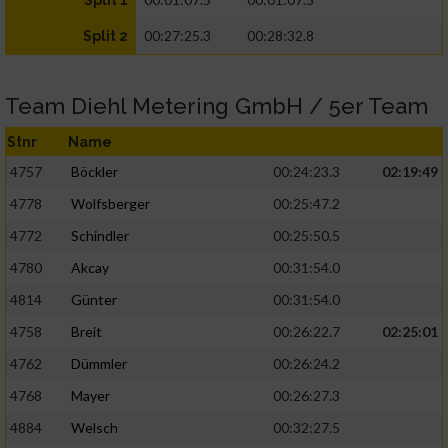
Split 1
00:27:25.3
00:28:32.8
Split 2
Team Diehl Metering GmbH / 5er Team
Stnr
Name
4757
Böckler
00:24:23.3
02:19:49
4778
Wolfsberger
00:25:47.2
4772
Schindler
00:25:50.5
4780
Akcay
00:31:54.0
4814
Günter
00:31:54.0
4758
Breit
00:26:22.7
02:25:01
4762
Dümmler
00:26:24.2
4768
Mayer
00:26:27.3
4884
Welsch
00:32:27.5