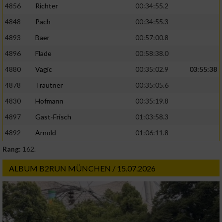
4856
Richter
00:34:55.2
4848
Pach
00:34:55.3
4893
Baer
00:57:00.8
4896
Flade
00:58:38.0
4880
Vagic
00:35:02.9
03:55:38
4878
Trautner
00:35:05.6
4830
Hofmann
00:35:19.8
4897
Gast-Frisch
01:03:58.3
4892
Arnold
01:06:11.8
Rang:
162.
ALBUM B2RUN MÜNCHEN / 15.07.2026