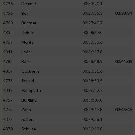
4796
Demmel
00:33:20.1
4756
Bell
00:27:25.3
02:33:34
4760
Büttner
00:27:40.7
4832
Keßler
00:28:37.0
4769
Moritz
00:33:33.6
4841
Leder
00:36:17.8
4783
Baer
00:28:48.9
02:41:05
4809
Gößwein
00:28:51.6
4773
Sebald
00:28:53.5
4849
Panepinto
00:36:22.7
4759
Bulgariu
00:38:09.0
4779
Zahn
00:29:17.8
02:45:46
4872
Seifert
00:29:38.1
4870
Schulze
00:30:18.0