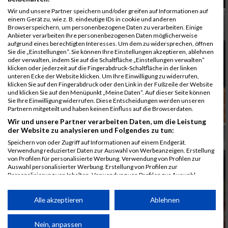
Wir und unsere Partner speichern und/oder greifen auf Informationen auf
einem Gerät zu, wie z. B. eindeutige IDs in cookie und anderen
Browserspeichern, um personenbezogene Daten zu verarbeiten. Einige
Anbieter verarbeiten Ihre personenbezogenen Daten möglicherweise
aufgrund eines berechtigten Interesses. Um dem zu widersprechen, öffnen
Sie die „Einstellungen“. Sie können Ihre Einstellungen akzeptieren, ablehnen
oder verwalten, indem Sie auf die Schaltfläche „Einstellungen verwalten“
klicken oder jederzeit auf die Fingerabdruck-Schaltfläche in der linken
unteren Ecke der Website klicken. Um Ihre Einwilligung zu widerrufen,
klicken Sie auf den Fingerabdruck oder den Link in der Fußzeile der Website
und klicken Sie auf den Menüpunkt „Meine Daten“. Auf dieser Seite können
Sie Ihre Einwilligung widerrufen. Diese Entscheidungen werden unseren
Partnern mitgeteilt und haben keinen Einfluss auf die Browserdaten.
Wir und unsere Partner verarbeiten Daten, um die Leistung
der Website zu analysieren und Folgendes zu tun:
Speichern von oder Zugriff auf Informationen auf einem Endgerät.
Verwendung reduzierter Daten zur Auswahl von Werbeanzeigen. Erstellung
von Profilen für personalisierte Werbung. Verwendung von Profilen zur
Auswahl personalisierter Werbung. Erstellung von Profilen zur
Personalisierung von Inhalten. Verwendung von Profilen zur Auswahl
personalisierter Inhalte. Messung der Werbeleistung. Messung der
Performance von Inhalten. Analyse von Zielgruppen durch Statistiken oder
Kombinationen von Daten aus verschiedenen Quellen. Entwicklung und
Alle akzeptieren
Ablehnen
Verbesserung der Angebote. Verwendung reduzierter Daten zur Auswahl
von Inhalten.
Daten können außerhalb der Europäischen Union weitergegeben und in die
Nein, anpassen