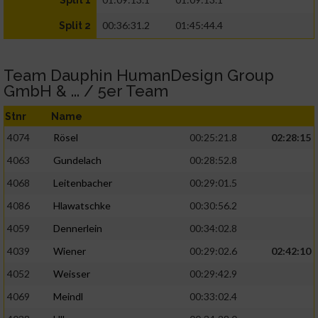
Split 1
00:36:31.2
01:45:44.4
Split 2
Team Dauphin HumanDesign Group
GmbH & ... / 5er Team
Stnr
Name
4074
Rösel
00:25:21.8
02:28:15
4063
Gundelach
00:28:52.8
4068
Leitenbacher
00:29:01.5
4086
Hlawatschke
00:30:56.2
4059
Dennerlein
00:34:02.8
4039
Wiener
00:29:02.6
02:42:10
4052
Weisser
00:29:42.9
4069
Meindl
00:33:02.4