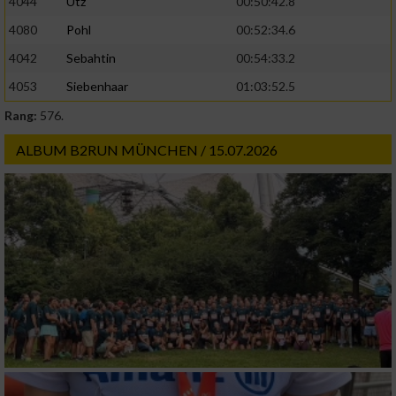
4044
Utz
00:50:42.8
4080
Pohl
00:52:34.6
4042
Sebahtin
00:54:33.2
4053
Siebenhaar
01:03:52.5
Rang:
576.
ALBUM B2RUN MÜNCHEN / 15.07.2026