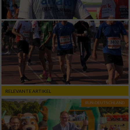
Geräte anhand von aktiv angeforderten
Informationen identifizieren
Nicht-IAB-Verarbeitungszwecke:
Notwendig
Performance
Funktional
RELEVANTE ARTIKEL
Werbung
RUN-DEUTSCHLAND