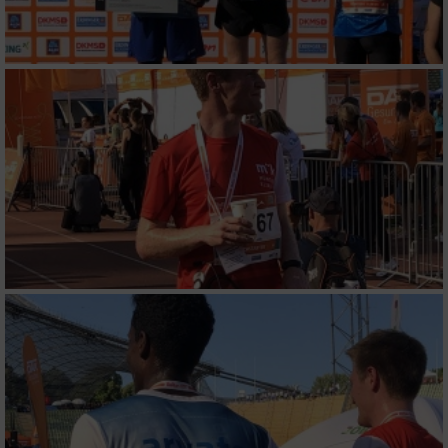
Verwendung von Profilen zur Auswahl
personalisierter Inhalte
Messung der Werbeleistung
Messung der Performance von Inhalten
Analyse von Zielgruppen durch Statistiken
oder Kombinationen von Daten aus
verschiedenen Quellen
Entwicklung und Verbesserung der Angebote
Verwendung reduzierter Daten zur Auswahl
von Inhalten
IAB-Besonderheiten:
Verwendung genauer Standortdaten