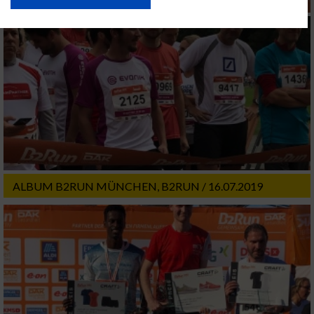
USA gesendet werden.
Ihre Einwilligung und die cookie Richtlinie gelten ausschließlich für diese
Website/App.
Partnerliste anzeigen (1 IAB-Anbieter)
Wir nutzen Ihre Daten für folgende Zwecke:
IAB-Verarbeitungszwecke:
Speichern von oder Zugriff auf Informationen
auf einem Endgerät
Verwendung reduzierter Daten zur Auswahl
von Werbeanzeigen
ALBUM B2RUN MÜNCHEN, B2RUN / 16.07.2019
Erstellung von Profilen für personalisierte
Werbung
Verwendung von Profilen zur Auswahl
personalisierter Werbung
Erstellung von Profilen zur Personalisierung
von Inhalten