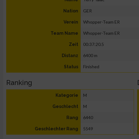
GER
Nation
Whopper-Team ER
Verein
Whopper-Team ER
Team Name
00:37:20.5
Zeit
6400 m
Distanz
Finished
Status
Ranking
M
Kategorie
M
Geschlecht
6440
Rang
5549
Geschlechter Rang