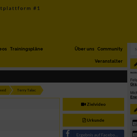
eos
Trainingspläne
Über uns
Community
Veranstalter
ixed
Terry Talac
Zielvideo
Urkunde
1
Ergebnis auf Facebook teilen
1