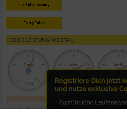
zur Zeitmessung
Terry Talac