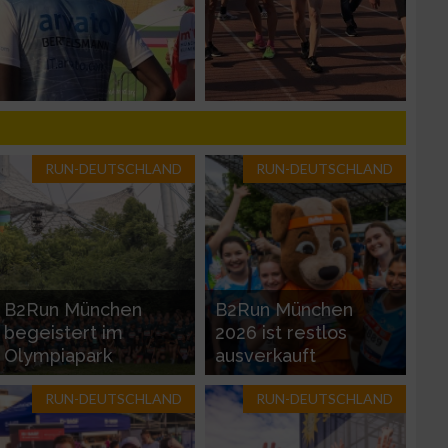
n von Daten aus
RUN-DEUTSCHLAND
RUN-DEUTSCHLAND
B2Run München
B2Run München
begeistert im
2026 ist restlos
zieren
Olympiapark
ausverkauft
RUN-DEUTSCHLAND
RUN-DEUTSCHLAND