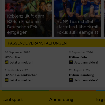
Performance
Koblenz läuft dem
B2Run Finale am
RUN5 Teamstaffel
Funktional
Deutschen Eck
startet in Lübeck mit
entgegen
Fokus auf Teamgeist
Werbung
PASSENDE VERANSTALTUNGEN
16. September 2026
9. September 2026
B2Run Berlin
B2Run Köln
Jetzt anmelden!
Jetzt anmelden!
1. September 2026
25. August 2026
B2Run Gelsenkirchen
B2Run Hamburg
Jetzt anmelden!
Jetzt anmelden!
Laufsport
Anmeldung
Erg