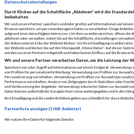
Datenschutzeinstellungen
Durch Klicken auf die Schaltfläche „Ablehnen“ wird die Standardei
beibehalten.
Wir und unsere Partner speichern und/oder greifen auf Informationen auf einem G
Browserspeichern, um personenbezogene Daten zu verarbeiten. Einige Anbiete
aufgrund eines berechtigten Interesses. Um dem zu widersprechen, öffnen Sie die
ablehnen oder verwalten, indem Sie auf die Schaltfläche „Einstellungen verwalten“
der linken unteren Ecke der Website klicken. Um Ihre Einwilligung zu widerrufen, 
der Website und klicken Sie auf den Menüpunkt „Meine Daten“. Auf dieser Seite 
werden unseren Partnern mitgeteilt und haben keinen Einfluss auf die Browserd
Wir und unsere Partner verarbeiten Daten, um die Leistung der W
ALBUM B2RUN MÜNCHEN / 15.07.2026
Speichern von oder Zugriff auf Informationen auf einem Endgerät. Verwendung r
von Profilen für personalisierte Werbung. Verwendung von Profilen zur Auswahl p
Personalisierung von Inhalten. Verwendung von Profilen zur Auswahl personalis
Performance von Inhalten. Analyse von Zielgruppen durch Statistiken oder Komb
und Verbesserung der Angebote. Verwendung reduzierter Daten zur Auswahl von
Daten können außerhalb der Europäischen Union weitergegeben und in die USA 
Ihre Einwilligung und die cookie Richtlinie gelten ausschließlich für diese Website
Partnerliste anzeigen (1 IAB-Anbieter)
Wir nutzen Ihre Daten für folgende Zwecke:
IAB-Verarbeitungszwecke: