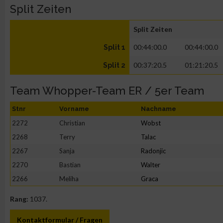
Split Zeiten
Split Zeiten
00:44:00.0
00:44:00.0
Split 1
00:37:20.5
01:21:20.5
Split 2
Team Whopper-Team ER / 5er Team
Stnr
Vorname
Nachname
2272
Christian
Wobst
2268
Terry
Talac
2267
Sanja
Radonjic
2270
Bastian
Walter
2266
Meliha
Graca
Rang:
1037.
Kontaktformular / Fragen