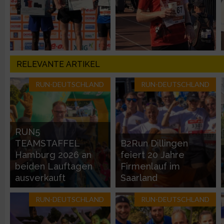
Analyse von Zielgruppen durch Statistiken oder Kombinatione
verschiedenen Quellen
Entwicklung und Verbesserung der Angebote
RELEVANTE ARTIKEL
RUN-DEUTSCHLAND
RUN-DEUTSCHLAND
Verwendung reduzierter Daten zur Auswahl von Inhalten
IAB-Besonderheiten:
RUN5
Verwendung genauer Standortdaten
TEAMSTAFFEL
B2Run Dillingen
Hamburg 2026 an
feiert 20 Jahre
beiden Lauftagen
Firmenlauf im
Geräte anhand von aktiv angeforderten Informationen identifi
ausverkauft
Saarland
Nicht-IAB-Verarbeitungszwecke:
RUN-DEUTSCHLAND
RUN-DEUTSCHLAND
Notwendig