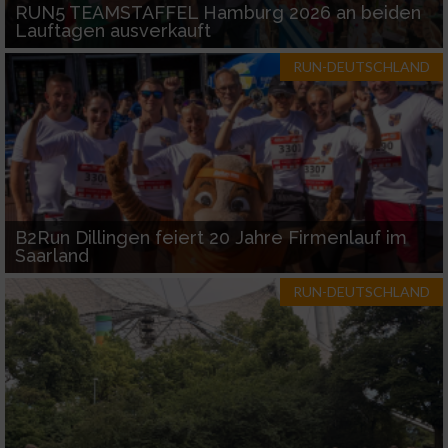
RUN5 TEAMSTAFFEL Hamburg 2026 an beiden
Geräte anhand von aktiv angeforderten
Lauftagen ausverkauft
Informationen identifizieren
Nicht-IAB-Verarbeitungszwecke:
RUN-DEUTSCHLAND
Notwendig
Performance
Funktional
B2Run Dillingen feiert 20 Jahre Firmenlauf im
Saarland
Werbung
RUN-DEUTSCHLAND