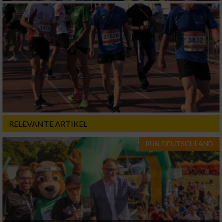
Verwendung von Profilen zur Auswahl
personalisierter Inhalte
Messung der Werbeleistung
Messung der Performance von Inhalten
Analyse von Zielgruppen durch Statistiken
oder Kombinationen von Daten aus
verschiedenen Quellen
RELEVANTE ARTIKEL
Entwicklung und Verbesserung der Angebote
RUN-DEUTSCHLAND
Verwendung reduzierter Daten zur Auswahl
von Inhalten
IAB-Besonderheiten:
Verwendung genauer Standortdaten