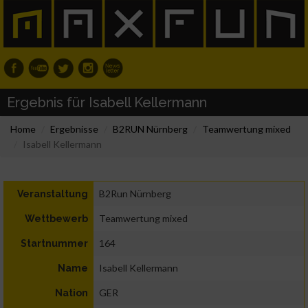
Ergebnis für Isabell Kellermann
Home
Ergebnisse
B2RUN Nürnberg
Teamwertung mixed
Isabell Kellermann
B2Run Nürnberg
Veranstaltung
Teamwertung mixed
Wettbewerb
164
Startnummer
Isabell Kellermann
Name
GER
Nation