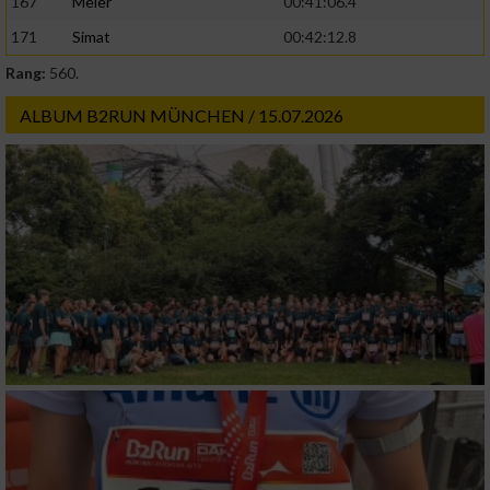
167
Meier
00:41:06.4
171
Simat
00:42:12.8
Rang:
560.
ALBUM B2RUN MÜNCHEN / 15.07.2026