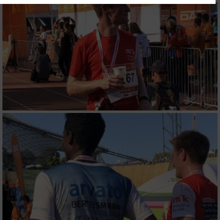
Website/App.
Partnerliste anzeigen (1 IAB-Anbieter)
Wir nutzen Ihre Daten für folgende Zwecke:
IAB-Verarbeitungszwecke:
Speichern von oder Zugriff auf Informationen
auf einem Endgerät
Verwendung reduzierter Daten zur Auswahl
von Werbeanzeigen
Erstellung von Profilen für personalisierte
Werbung
Verwendung von Profilen zur Auswahl
personalisierter Werbung
Erstellung von Profilen zur Personalisierung
von Inhalten