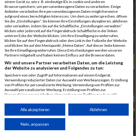
einem Gerät zu, wie z. B. eindeutige IDs in cookie und anderen
Browserspeichern, um personenbezogene Daten zu verarbeiten. Einige
Anbieter verarbeiten Ihre personenbezogenen Daten möglicherweise
aufgrund eines berechtigten Interesses. Um dem zu widersprechen, öffnen
Sie die „Einstellungen“. Sie können Ihre Einstellungen akzeptieren, ablehnen
oder verwalten, indem Sie auf die Schaltfläche „Einstellungen verwalten“
klicken oder jederzeit auf die Fingerabdruck-Schaltfläche in der linken
unteren Ecke der Website klicken. Um Ihre Einwilligung zu widerrufen,
klicken Sie auf den Fingerabdruck oder den Link in der Fußzeile der Website
und klicken Sie auf den Menüpunkt „Meine Daten“. Auf dieser Seite können
Sie Ihre Einwilligung widerrufen. Diese Entscheidungen werden unseren
Partnern mitgeteilt und haben keinen Einfluss auf die Browserdaten.
ALBUM B2RUN MÜNCHEN, B2RUN / 16.07.2019
Wir und unsere Partner verarbeiten Daten, um die Leistung
der Website zu analysieren und Folgendes zu tun:
Speichern von oder Zugriff auf Informationen auf einem Endgerät.
Verwendung reduzierter Daten zur Auswahl von Werbeanzeigen. Erstellung
von Profilen für personalisierte Werbung. Verwendung von Profilen zur
Auswahl personalisierter Werbung. Erstellung von Profilen zur
Personalisierung von Inhalten. Verwendung von Profilen zur Auswahl
personalisierter Inhalte. Messung der Werbeleistung. Messung der
Performance von Inhalten. Analyse von Zielgruppen durch Statistiken oder
Kombinationen von Daten aus verschiedenen Quellen. Entwicklung und
Alle akzeptieren
Ablehnen
Verbesserung der Angebote. Verwendung reduzierter Daten zur Auswahl
von Inhalten.
Daten können außerhalb der Europäischen Union weitergegeben und in die
Nein, anpassen
USA gesendet werden.
Ihre Einwilligung und die cookie Richtlinie gelten ausschließlich für diese