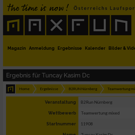
 auf Facebook
MaxFun auf Youtube
MaxFun auf Twitter
MaxFun auf Instagram
MaxFun Newsletter abonnieren
Magazin
Anmeldung
Ergebnisse
Kalender
Bilder & Vid
Ergebnis für Tuncay Kasim Dc
Home
Ergebnisse
B2RUN Nürnberg
Teamwertung m
B2Run Nürnberg
Veranstaltung
Teamwertung mixed
Wettbewerb
11908
Startnummer
Tuncay Kasim Dc
Name