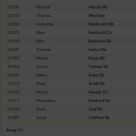
12036
Michael
Marder Rb
Erstellung von Profilen zur Personalisierung von Inhalten
52143
Thomas
Wechsler
12002
Katharina
Heidbrecht Rb
Verwendung von Profilen zur Auswahl personalisierter Inhalte
12072
Nina
Reinhardt Dc
11934
Niko
Berberich Rb
Messung der Werbeleistung
12005
Dominik
Herbst Rb
12082
Marco
Russo Rb
11966
Astrid
Fechner Rb
Messung der Performance von Inhalten
12141
Selina
Kranz Rb
11923
Klaus
Artelt Rb
Analyse von Zielgruppen durch Statistiken oder Kombinatione
verschiedenen Quellen
11992
Marius
Haesler Dc
11911
Maximilian
Reinhard Rb
Entwicklung und Verbesserung der Angebote
12140
Doris
Graf Rb
12089
Sarah
Schiftner Rb
Verwendung reduzierter Daten zur Auswahl von Inhalten
Rang:
47.