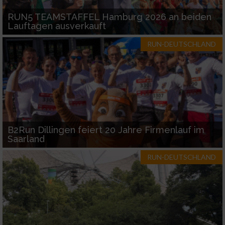
verschiedenen Quellen
RUN5 TEAMSTAFFEL Hamburg 2026 an beiden
Entwicklung und Verbesserung der Angebote
Lauftagen ausverkauft
RUN-DEUTSCHLAND
Verwendung reduzierter Daten zur Auswahl
von Inhalten
IAB-Besonderheiten:
Verwendung genauer Standortdaten
Geräte anhand von aktiv angeforderten
B2Run Dillingen feiert 20 Jahre Firmenlauf im
Informationen identifizieren
Saarland
Nicht-IAB-Verarbeitungszwecke:
RUN-DEUTSCHLAND
Notwendig
Performance