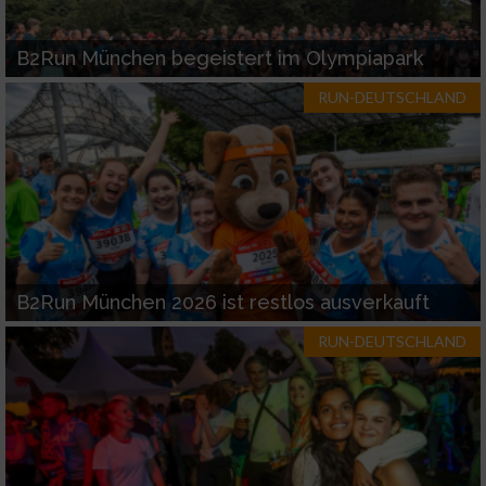
Funktional
B2Run München begeistert im Olympiapark
Werbung
RUN-DEUTSCHLAND
B2Run München 2026 ist restlos ausverkauft
RUN-DEUTSCHLAND