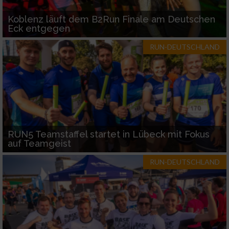
Koblenz läuft dem B2Run Finale am Deutschen
Eck entgegen
RUN-DEUTSCHLAND
RUN5 Teamstaffel startet in Lübeck mit Fokus
auf Teamgeist
RUN-DEUTSCHLAND