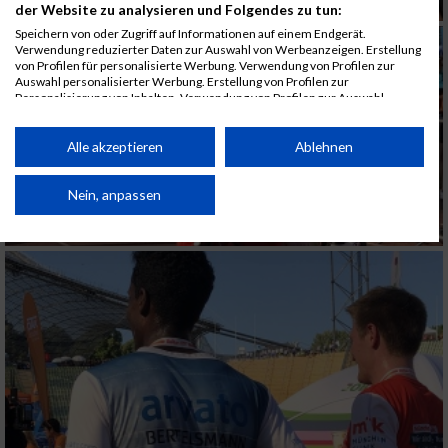
der Website zu analysieren und Folgendes zu tun:
Speichern von oder Zugriff auf Informationen auf einem Endgerät.
Verwendung reduzierter Daten zur Auswahl von Werbeanzeigen. Erstellung
von Profilen für personalisierte Werbung. Verwendung von Profilen zur
Auswahl personalisierter Werbung. Erstellung von Profilen zur
Personalisierung von Inhalten. Verwendung von Profilen zur Auswahl
personalisierter Inhalte. Messung der Werbeleistung. Messung der
Performance von Inhalten. Analyse von Zielgruppen durch Statistiken oder
Kombinationen von Daten aus verschiedenen Quellen. Entwicklung und
Alle akzeptieren
Ablehnen
Verbesserung der Angebote. Verwendung reduzierter Daten zur Auswahl
von Inhalten.
Daten können außerhalb der Europäischen Union weitergegeben und in die
Nein, anpassen
USA gesendet werden.
Ihre Einwilligung und die cookie Richtlinie gelten ausschließlich für diese
Website/App.
Partnerliste anzeigen (1 IAB-Anbieter)
Wir nutzen Ihre Daten für folgende Zwecke:
IAB-Verarbeitungszwecke:
Speichern von oder Zugriff auf Informationen
auf einem Endgerät
Verwendung reduzierter Daten zur Auswahl