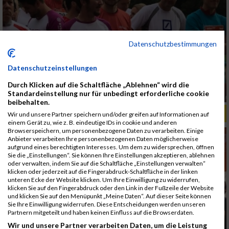
Datenschutzbestimmungen
Datenschutzeinstellungen
Durch Klicken auf die Schaltfläche „Ablehnen“ wird die
Standardeinstellung nur für unbedingt erforderliche cookie
beibehalten.
ALBUM B2RUN MÜNCHEN, B2RUN / 16.07.2019
Wir und unsere Partner speichern und/oder greifen auf Informationen auf
einem Gerät zu, wie z. B. eindeutige IDs in cookie und anderen
Browserspeichern, um personenbezogene Daten zu verarbeiten. Einige
Anbieter verarbeiten Ihre personenbezogenen Daten möglicherweise
aufgrund eines berechtigten Interesses. Um dem zu widersprechen, öffnen
Sie die „Einstellungen“. Sie können Ihre Einstellungen akzeptieren, ablehnen
oder verwalten, indem Sie auf die Schaltfläche „Einstellungen verwalten“
klicken oder jederzeit auf die Fingerabdruck-Schaltfläche in der linken
unteren Ecke der Website klicken. Um Ihre Einwilligung zu widerrufen,
klicken Sie auf den Fingerabdruck oder den Link in der Fußzeile der Website
und klicken Sie auf den Menüpunkt „Meine Daten“. Auf dieser Seite können
Sie Ihre Einwilligung widerrufen. Diese Entscheidungen werden unseren
Partnern mitgeteilt und haben keinen Einfluss auf die Browserdaten.
Wir und unsere Partner verarbeiten Daten, um die Leistung