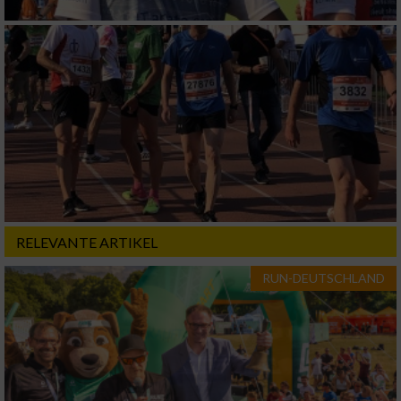
von Werbeanzeigen
Erstellung von Profilen für personalisierte
Werbung
Verwendung von Profilen zur Auswahl
personalisierter Werbung
Erstellung von Profilen zur Personalisierung
von Inhalten
Verwendung von Profilen zur Auswahl
personalisierter Inhalte
RELEVANTE ARTIKEL
Messung der Werbeleistung
RUN-DEUTSCHLAND
Messung der Performance von Inhalten
Analyse von Zielgruppen durch Statistiken
oder Kombinationen von Daten aus