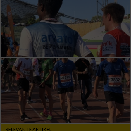
Messung der Performance von Inhalten
Analyse von Zielgruppen durch Statistiken
oder Kombinationen von Daten aus
verschiedenen Quellen
Entwicklung und Verbesserung der Angebote
Verwendung reduzierter Daten zur Auswahl
von Inhalten
IAB-Besonderheiten:
Verwendung genauer Standortdaten
Geräte anhand von aktiv angeforderten
Informationen identifizieren
Nicht-IAB-Verarbeitungszwecke:
Notwendig
RELEVANTE ARTIKEL