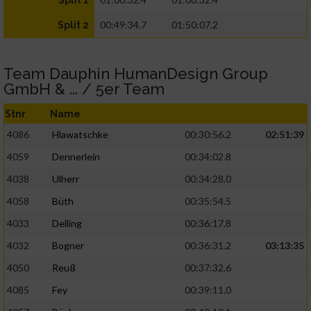
Split 1
00:49:34.7
01:50:07.2
Split 2
Team Dauphin HumanDesign Group
GmbH & ... / 5er Team
Stnr
Name
4086
Hlawatschke
00:30:56.2
02:51:39
4059
Dennerlein
00:34:02.8
4038
Ulherr
00:34:28.0
4058
Büth
00:35:54.5
4033
Delling
00:36:17.8
4032
Bogner
00:36:31.2
03:13:35
4050
Reuß
00:37:32.6
4085
Fey
00:39:11.0