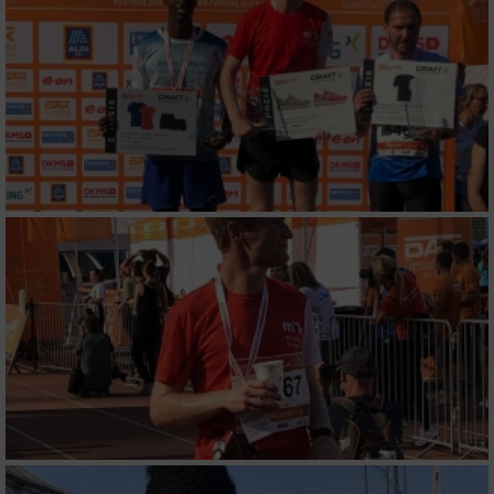
Speichern von oder Zugriff auf Informationen
auf einem Endgerät
Verwendung reduzierter Daten zur Auswahl
von Werbeanzeigen
Erstellung von Profilen für personalisierte
Werbung
Verwendung von Profilen zur Auswahl
personalisierter Werbung
Erstellung von Profilen zur Personalisierung
von Inhalten
Verwendung von Profilen zur Auswahl
personalisierter Inhalte
Messung der Werbeleistung