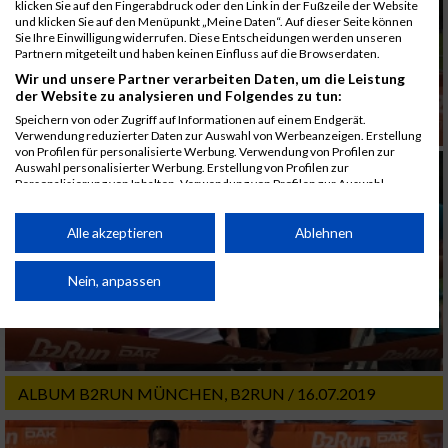
klicken Sie auf den Fingerabdruck oder den Link in der Fußzeile der Website
und klicken Sie auf den Menüpunkt „Meine Daten“. Auf dieser Seite können
Sie Ihre Einwilligung widerrufen. Diese Entscheidungen werden unseren
Partnern mitgeteilt und haben keinen Einfluss auf die Browserdaten.
Wir und unsere Partner verarbeiten Daten, um die Leistung
der Website zu analysieren und Folgendes zu tun:
Speichern von oder Zugriff auf Informationen auf einem Endgerät.
Verwendung reduzierter Daten zur Auswahl von Werbeanzeigen. Erstellung
von Profilen für personalisierte Werbung. Verwendung von Profilen zur
Auswahl personalisierter Werbung. Erstellung von Profilen zur
Personalisierung von Inhalten. Verwendung von Profilen zur Auswahl
personalisierter Inhalte. Messung der Werbeleistung. Messung der
Performance von Inhalten. Analyse von Zielgruppen durch Statistiken oder
Kombinationen von Daten aus verschiedenen Quellen. Entwicklung und
Alle akzeptieren
Ablehnen
Verbesserung der Angebote. Verwendung reduzierter Daten zur Auswahl
von Inhalten.
Daten können außerhalb der Europäischen Union weitergegeben und in die
Nein, anpassen
USA gesendet werden.
Ihre Einwilligung und die cookie Richtlinie gelten ausschließlich für diese
Website/App.
Partnerliste anzeigen (1 IAB-Anbieter)
ALBUM B2RUN MÜNCHEN, B2RUN / 16.07.2019
Wir nutzen Ihre Daten für folgende Zwecke:
IAB-Verarbeitungszwecke: