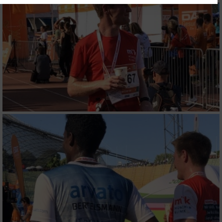
Website/App.
Partnerliste anzeigen (1 IAB-Anbieter)
Wir nutzen Ihre Daten für folgende Zwecke:
IAB-Verarbeitungszwecke:
Speichern von oder Zugriff auf Informationen
auf einem Endgerät
Verwendung reduzierter Daten zur Auswahl
von Werbeanzeigen
Erstellung von Profilen für personalisierte
Werbung
Verwendung von Profilen zur Auswahl
personalisierter Werbung
Erstellung von Profilen zur Personalisierung
von Inhalten