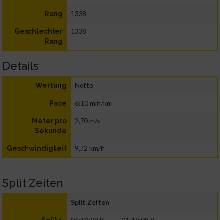
1338
Rang
1338
Geschlechter
Rang
Details
Netto
Wertung
6:10 min/km
Pace
2,70 m/s
Meter pro
Sekunde
9,72 km/h
Geschwindigkeit
Split Zeiten
Split Zeiten
01:10:08.8
01:10:08.8