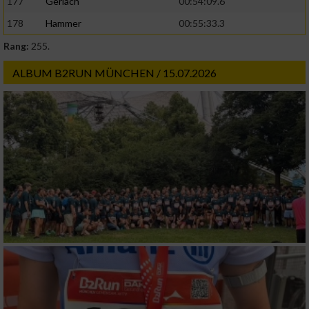
177
Gerlach
00:54:09.6
178
Hammer
00:55:33.3
Rang:
255.
ALBUM B2RUN MÜNCHEN / 15.07.2026