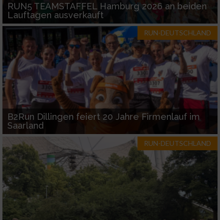
RUN5 TEAMSTAFFEL Hamburg 2026 an beiden
Geräte anhand von aktiv angeforderten
Lauftagen ausverkauft
Informationen identifizieren
Nicht-IAB-Verarbeitungszwecke:
RUN-DEUTSCHLAND
Notwendig
Performance
Funktional
B2Run Dillingen feiert 20 Jahre Firmenlauf im
Saarland
Werbung
RUN-DEUTSCHLAND