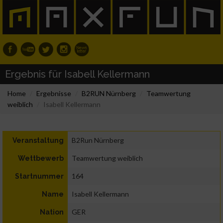
Ergebnis für Isabell Kellermann
Home
Ergebnisse
B2RUN Nürnberg
Teamwertung
weiblich
Isabell Kellermann
B2Run Nürnberg
Veranstaltung
Teamwertung weiblich
Wettbewerb
164
Startnummer
Isabell Kellermann
Name
GER
Nation