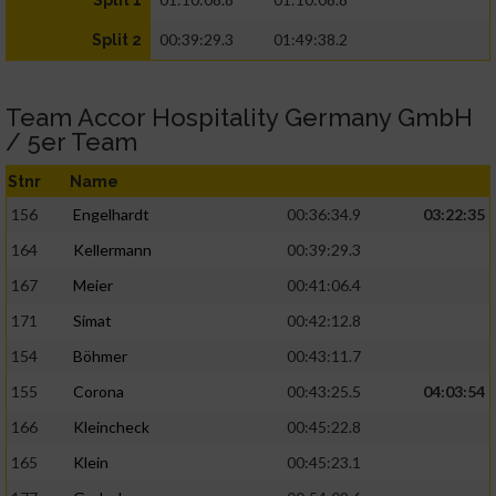
Split 1
00:39:29.3
01:49:38.2
Split 2
Team Accor Hospitality Germany GmbH
/ 5er Team
Stnr
Name
156
Engelhardt
00:36:34.9
03:22:35
164
Kellermann
00:39:29.3
167
Meier
00:41:06.4
171
Simat
00:42:12.8
154
Böhmer
00:43:11.7
155
Corona
00:43:25.5
04:03:54
166
Kleincheck
00:45:22.8
165
Klein
00:45:23.1