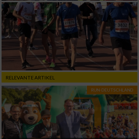
Verwendung von Profilen zur Auswahl
personalisierter Inhalte
Messung der Werbeleistung
Messung der Performance von Inhalten
Analyse von Zielgruppen durch Statistiken
oder Kombinationen von Daten aus
verschiedenen Quellen
RELEVANTE ARTIKEL
Entwicklung und Verbesserung der Angebote
RUN-DEUTSCHLAND
Verwendung reduzierter Daten zur Auswahl
von Inhalten
IAB-Besonderheiten:
Verwendung genauer Standortdaten