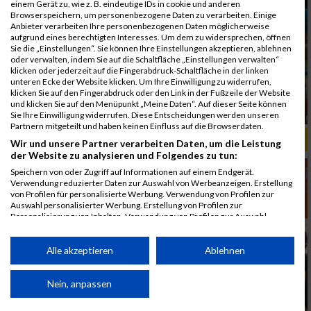
einem Gerät zu, wie z. B. eindeutige IDs in cookie und anderen
Browserspeichern, um personenbezogene Daten zu verarbeiten. Einige
Anbieter verarbeiten Ihre personenbezogenen Daten möglicherweise
aufgrund eines berechtigten Interesses. Um dem zu widersprechen, öffnen
Sie die „Einstellungen“. Sie können Ihre Einstellungen akzeptieren, ablehnen
oder verwalten, indem Sie auf die Schaltfläche „Einstellungen verwalten“
klicken oder jederzeit auf die Fingerabdruck-Schaltfläche in der linken
unteren Ecke der Website klicken. Um Ihre Einwilligung zu widerrufen,
klicken Sie auf den Fingerabdruck oder den Link in der Fußzeile der Website
und klicken Sie auf den Menüpunkt „Meine Daten“. Auf dieser Seite können
Sie Ihre Einwilligung widerrufen. Diese Entscheidungen werden unseren
Partnern mitgeteilt und haben keinen Einfluss auf die Browserdaten.
ALBUM B2RUN MÜNCHEN, B2RUN / 16.07.2019
Wir und unsere Partner verarbeiten Daten, um die Leistung
der Website zu analysieren und Folgendes zu tun:
Speichern von oder Zugriff auf Informationen auf einem Endgerät.
Verwendung reduzierter Daten zur Auswahl von Werbeanzeigen. Erstellung
von Profilen für personalisierte Werbung. Verwendung von Profilen zur
Auswahl personalisierter Werbung. Erstellung von Profilen zur
Personalisierung von Inhalten. Verwendung von Profilen zur Auswahl
personalisierter Inhalte. Messung der Werbeleistung. Messung der
Performance von Inhalten. Analyse von Zielgruppen durch Statistiken oder
Kombinationen von Daten aus verschiedenen Quellen. Entwicklung und
Alle akzeptieren
Ablehnen
Verbesserung der Angebote. Verwendung reduzierter Daten zur Auswahl
von Inhalten.
Daten können außerhalb der Europäischen Union weitergegeben und in die
Nein, anpassen
USA gesendet werden.
Ihre Einwilligung und die cookie Richtlinie gelten ausschließlich für diese