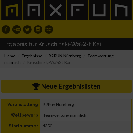
Ergebnis für Kruschinski-Wã¼St Kai
Home
Ergebnisse
B2RUN Nürnberg
Teamwertung
männlich
Kruschinski-Wã¼St Kai
Neue Ergebnislisten
B2Run Nürnberg
Veranstaltung
Teamwertung männlich
Wettbewerb
4350
Startnummer