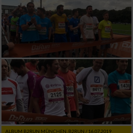
von Inhalten
IAB-Besonderheiten:
Verwendung genauer Standortdaten
Geräte anhand von aktiv angeforderten
Informationen identifizieren
Nicht-IAB-Verarbeitungszwecke:
Notwendig
Performance
Funktional
Werbung
ALBUM B2RUN MÜNCHEN, B2RUN / 16.07.2019