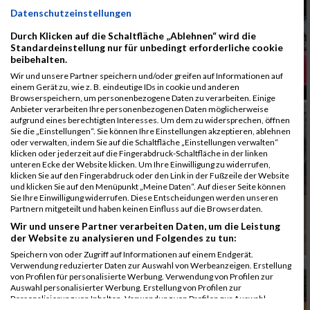
Datenschutzeinstellungen
Durch Klicken auf die Schaltfläche „Ablehnen“ wird die
Standardeinstellung nur für unbedingt erforderliche cookie
beibehalten.
Wir und unsere Partner speichern und/oder greifen auf Informationen auf
einem Gerät zu, wie z. B. eindeutige IDs in cookie und anderen
Browserspeichern, um personenbezogene Daten zu verarbeiten. Einige
Anbieter verarbeiten Ihre personenbezogenen Daten möglicherweise
aufgrund eines berechtigten Interesses. Um dem zu widersprechen, öffnen
Sie die „Einstellungen“. Sie können Ihre Einstellungen akzeptieren, ablehnen
oder verwalten, indem Sie auf die Schaltfläche „Einstellungen verwalten“
klicken oder jederzeit auf die Fingerabdruck-Schaltfläche in der linken
unteren Ecke der Website klicken. Um Ihre Einwilligung zu widerrufen,
klicken Sie auf den Fingerabdruck oder den Link in der Fußzeile der Website
und klicken Sie auf den Menüpunkt „Meine Daten“. Auf dieser Seite können
Sie Ihre Einwilligung widerrufen. Diese Entscheidungen werden unseren
Partnern mitgeteilt und haben keinen Einfluss auf die Browserdaten.
Wir und unsere Partner verarbeiten Daten, um die Leistung
der Website zu analysieren und Folgendes zu tun:
Speichern von oder Zugriff auf Informationen auf einem Endgerät.
Verwendung reduzierter Daten zur Auswahl von Werbeanzeigen. Erstellung
von Profilen für personalisierte Werbung. Verwendung von Profilen zur
Auswahl personalisierter Werbung. Erstellung von Profilen zur
Personalisierung von Inhalten. Verwendung von Profilen zur Auswahl
personalisierter Inhalte. Messung der Werbeleistung. Messung der