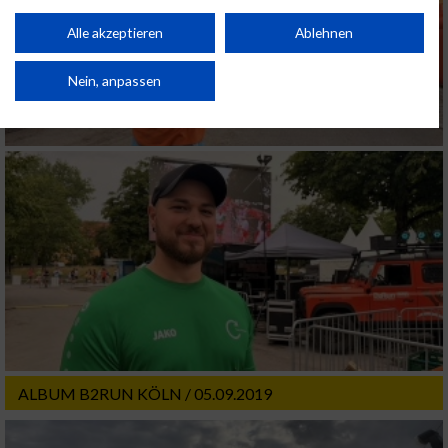
Performance von Inhalten. Analyse von Zielgruppen durch Statistiken oder
Kombinationen von Daten aus verschiedenen Quellen. Entwicklung und
Alle akzeptieren
Ablehnen
Verbesserung der Angebote. Verwendung reduzierter Daten zur Auswahl
von Inhalten.
Daten können außerhalb der Europäischen Union weitergegeben und in die
Nein, anpassen
USA gesendet werden.
Ihre Einwilligung und die cookie Richtlinie gelten ausschließlich für diese
Website/App.
Partnerliste anzeigen (1 IAB-Anbieter)
Wir nutzen Ihre Daten für folgende Zwecke:
IAB-Verarbeitungszwecke:
Speichern von oder Zugriff auf Informationen
auf einem Endgerät
Verwendung reduzierter Daten zur Auswahl
von Werbeanzeigen
Erstellung von Profilen für personalisierte
ALBUM B2RUN KÖLN / 05.09.2019
Werbung
Verwendung von Profilen zur Auswahl