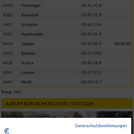
4343
Hönninger
00:41:41.8
4302
Bernatek
00:42:01.9
4407
Schäefer
00:42:13.4
4351
Karafoulidis
00:43:01.9
4454
Ziegler
00:43:09.9
03:49:37
4303
Bierlein
00:43:24.8
4428
Sutara
00:46:58.8
4369
Leuner
00:47:37.0
4447
Weiß
00:48:26.7
Rang:
140.
ALBUM B2RUN MÜNCHEN / 15.07.2026
Datenschutzbestimmungen