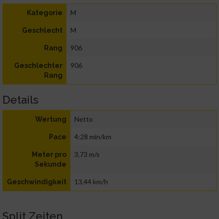
M
Kategorie
M
Geschlecht
906
Rang
906
Geschlechter
Rang
Details
Netto
Wertung
4:28 min/km
Pace
3,73 m/s
Meter pro
Sekunde
13,44 km/h
Geschwindigkeit
Split Zeiten