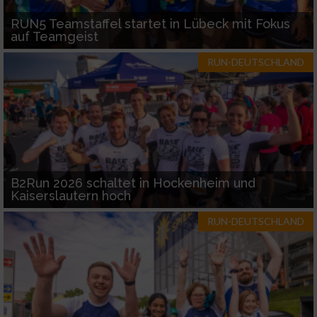
RUN5 Teamstaffel startet in Lübeck mit Fokus
auf Teamgeist
RUN-DEUTSCHLAND
B2Run 2026 schaltet in Hockenheim und
Kaiserslautern hoch
RUN-DEUTSCHLAND