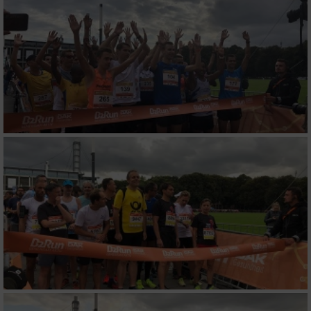
personalisierter Werbung
Erstellung von Profilen zur Personalisierung
von Inhalten
Verwendung von Profilen zur Auswahl
personalisierter Inhalte
Messung der Werbeleistung
Messung der Performance von Inhalten
Analyse von Zielgruppen durch Statistiken
oder Kombinationen von Daten aus
verschiedenen Quellen
Entwicklung und Verbesserung der Angebote
Verwendung reduzierter Daten zur Auswahl