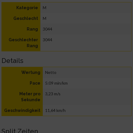
M
Kategorie
M
Geschlecht
3044
Rang
3044
Geschlechter
Rang
Details
Netto
Wertung
5:09 min/km
Pace
3,23 m/s
Meter pro
Sekunde
11,64 km/h
Geschwindigkeit
Split Zeiten