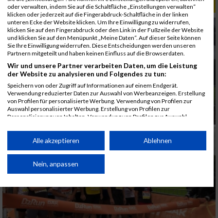
ALBUM B2RUN KÖLN / 05.09.2019
oder verwalten, indem Sie auf die Schaltfläche „Einstellungen verwalten“
klicken oder jederzeit auf die Fingerabdruck-Schaltfläche in der linken
unteren Ecke der Website klicken. Um Ihre Einwilligung zu widerrufen,
klicken Sie auf den Fingerabdruck oder den Link in der Fußzeile der Website
und klicken Sie auf den Menüpunkt „Meine Daten“. Auf dieser Seite können
Sie Ihre Einwilligung widerrufen. Diese Entscheidungen werden unseren
Partnern mitgeteilt und haben keinen Einfluss auf die Browserdaten.
Wir und unsere Partner verarbeiten Daten, um die Leistung
der Website zu analysieren und Folgendes zu tun:
Speichern von oder Zugriff auf Informationen auf einem Endgerät.
Verwendung reduzierter Daten zur Auswahl von Werbeanzeigen. Erstellung
von Profilen für personalisierte Werbung. Verwendung von Profilen zur
Auswahl personalisierter Werbung. Erstellung von Profilen zur
Personalisierung von Inhalten. Verwendung von Profilen zur Auswahl
personalisierter Inhalte. Messung der Werbeleistung. Messung der
Performance von Inhalten. Analyse von Zielgruppen durch Statistiken oder
Kombinationen von Daten aus verschiedenen Quellen. Entwicklung und
Alle akzeptieren
Ablehnen
Verbesserung der Angebote. Verwendung reduzierter Daten zur Auswahl
von Inhalten.
Daten können außerhalb der Europäischen Union weitergegeben und in die
Nein, anpassen
USA gesendet werden.
Ihre Einwilligung und die cookie Richtlinie gelten ausschließlich für diese
Website/App.
Partnerliste anzeigen (1 IAB-Anbieter)