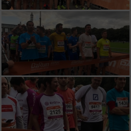
Wir nutzen Ihre Daten für folgende Zwecke:
IAB-Verarbeitungszwecke:
Speichern von oder Zugriff auf Informationen
auf einem Endgerät
Verwendung reduzierter Daten zur Auswahl
von Werbeanzeigen
Erstellung von Profilen für personalisierte
Werbung
Verwendung von Profilen zur Auswahl
personalisierter Werbung
Erstellung von Profilen zur Personalisierung
von Inhalten
Verwendung von Profilen zur Auswahl
personalisierter Inhalte