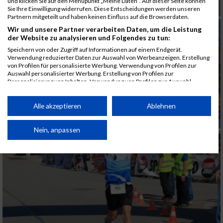
und klicken Sie auf den Menüpunkt „Meine Daten“. Auf dieser Seite können
Sie Ihre Einwilligung widerrufen. Diese Entscheidungen werden unseren
Partnern mitgeteilt und haben keinen Einfluss auf die Browserdaten.
Wir und unsere Partner verarbeiten Daten, um die Leistung
der Website zu analysieren und Folgendes zu tun:
Speichern von oder Zugriff auf Informationen auf einem Endgerät.
Verwendung reduzierter Daten zur Auswahl von Werbeanzeigen. Erstellung
von Profilen für personalisierte Werbung. Verwendung von Profilen zur
Auswahl personalisierter Werbung. Erstellung von Profilen zur
Personalisierung von Inhalten. Verwendung von Profilen zur Auswahl
personalisierter Inhalte. Messung der Werbeleistung. Messung der
Performance von Inhalten. Analyse von Zielgruppen durch Statistiken oder
Kombinationen von Daten aus verschiedenen Quellen. Entwicklung und
Alle akzeptieren
Ablehnen
Verbesserung der Angebote. Verwendung reduzierter Daten zur Auswahl
von Inhalten.
Daten können außerhalb der Europäischen Union weitergegeben und in die
Nein, anpassen
USA gesendet werden.
Ihre Einwilligung und die cookie Richtlinie gelten ausschließlich für diese
Website/App.
Partnerliste anzeigen (1 IAB-Anbieter)
Wir nutzen Ihre Daten für folgende Zwecke:
IAB-Verarbeitungszwecke:
Speichern von oder Zugriff auf Informationen