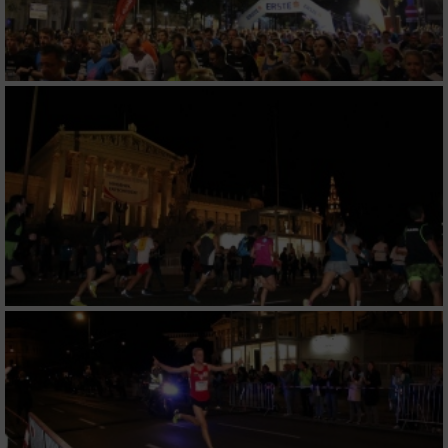
Analyse von Zielgruppen durch Statistiken
oder Kombinationen von Daten aus
verschiedenen Quellen
Entwicklung und Verbesserung der Angebote
Verwendung reduzierter Daten zur Auswahl
von Inhalten
IAB-Besonderheiten:
Verwendung genauer Standortdaten
Geräte anhand von aktiv angeforderten
Informationen identifizieren
Nicht-IAB-Verarbeitungszwecke:
Notwendig