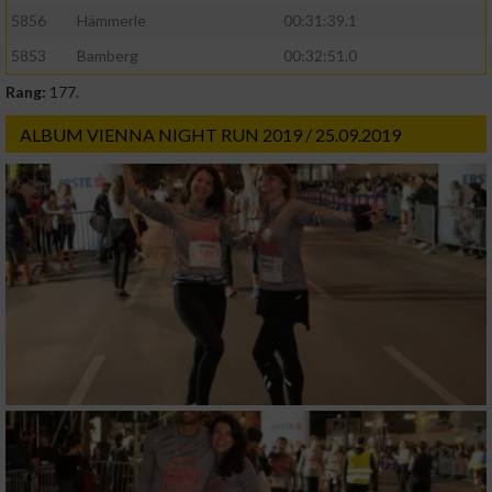
5856
Hämmerle
00:31:39.1
5853
Bamberg
00:32:51.0
Rang:
177.
ALBUM VIENNA NIGHT RUN 2019 / 25.09.2019