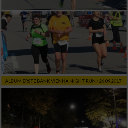
auf einem Endgerät
Verwendung reduzierter Daten zur Auswahl
von Werbeanzeigen
Erstellung von Profilen für personalisierte
Werbung
Verwendung von Profilen zur Auswahl
personalisierter Werbung
Erstellung von Profilen zur Personalisierung
von Inhalten
ALBUM ERSTE BANK VIENNA NIGHT RUN / 26.09.2017
Verwendung von Profilen zur Auswahl
personalisierter Inhalte
Messung der Werbeleistung
Messung der Performance von Inhalten