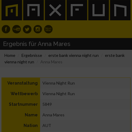
Ergebnis für Anna Mares
Home
Ergebnisse
erste bank vienna night run
erste bank
vienna night run
Anna Mares
Vienna Night Run
Veranstaltung
Vienna Night Run
Wettbewerb
5849
Startnummer
Anna Mares
Name
AUT
Nation