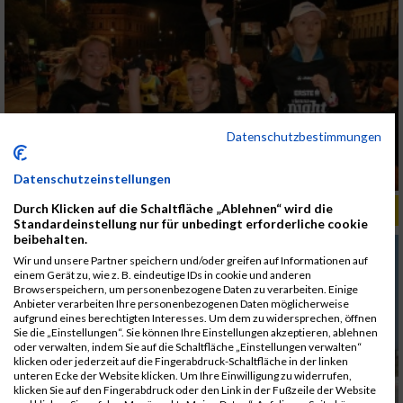
Datenschutzbestimmungen
Datenschutzeinstellungen
Durch Klicken auf die Schaltfläche „Ablehnen“ wird die
ALBUM MARKTLAUF KREMSMÜNSTER / 31.03.2019
Standardeinstellung nur für unbedingt erforderliche cookie
beibehalten.
Wir und unsere Partner speichern und/oder greifen auf Informationen auf
einem Gerät zu, wie z. B. eindeutige IDs in cookie und anderen
Browserspeichern, um personenbezogene Daten zu verarbeiten. Einige
Anbieter verarbeiten Ihre personenbezogenen Daten möglicherweise
aufgrund eines berechtigten Interesses. Um dem zu widersprechen, öffnen
Sie die „Einstellungen“. Sie können Ihre Einstellungen akzeptieren, ablehnen
oder verwalten, indem Sie auf die Schaltfläche „Einstellungen verwalten“
klicken oder jederzeit auf die Fingerabdruck-Schaltfläche in der linken
unteren Ecke der Website klicken. Um Ihre Einwilligung zu widerrufen,
klicken Sie auf den Fingerabdruck oder den Link in der Fußzeile der Website