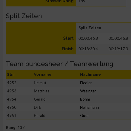
189
Klassen Rang
Split Zeiten
Split Zeiten
00:00:46.8
00:00:46.8
Start
00:18:30.4
00:19:17.3
Finish
Team bundesheer / Teamwertung
Stnr
Vorname
Nachname
4952
Helmut
Fiedler
4953
Matthias
Wasinger
4954
Gerald
Böhm
4950
Dirk
Heinzmann
4951
Harald
Guta
Rang:
137.