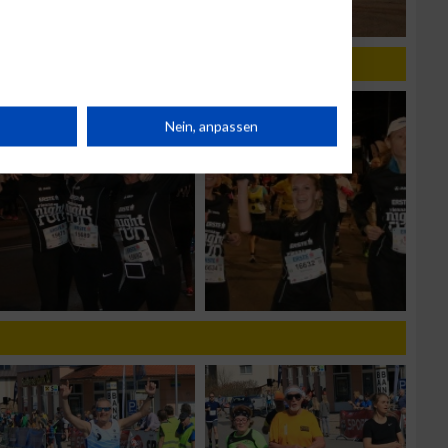
019
rät
Nein, anpassen
n
g