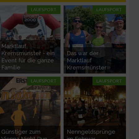
LAUFSPORT
LAUFSPORT
Marktlauf
Kremsmünster - ein
Das war der
Event für die ganze
Marktlauf
Familie
Kremsmünster
LAUFSPORT
LAUFSPORT
Günstiger zum
Nenngeldsprünge
Vienna Night Run
im Februar