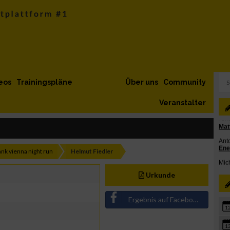
eos
Trainingspläne
Über uns
Community
Veranstalter
ank vienna night run
Helmut Fiedler
Urkunde
Ergebnis auf Facebook teilen
1
1