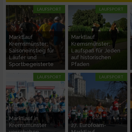
LAUFSPORT
LAUFSPORT
Nicht-IAB-Verarbeitungszwecke:
Notwendig
Marktlauf
Marktlauf
Performance
Kremsmünster:
Kremsmünster:
Saisoneinstieg für
Laufspaß für Jeden
Läufer und
auf historischen
Funktional
Sportbegeisterte
Pfaden
LAUFSPORT
LAUFSPORT
Werbung
Marktlauf in
Kremsmünster
27. Eurofoam-
verschoben
Marktlauf