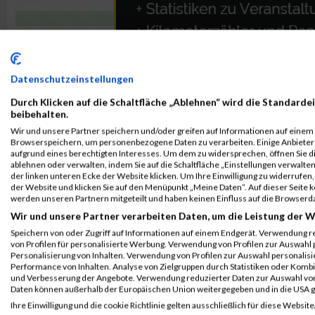
Datenschutzeinstellungen
Durch Klicken auf die Schaltfläche „Ablehnen“ wird die Standardei
beibehalten.
Wir und unsere Partner speichern und/oder greifen auf Informationen auf einem G
Browserspeichern, um personenbezogene Daten zu verarbeiten. Einige Anbiete
aufgrund eines berechtigten Interesses. Um dem zu widersprechen, öffnen Sie die
ablehnen oder verwalten, indem Sie auf die Schaltfläche „Einstellungen verwalten“
ALBUM VIENNA NIGHT RUN 2019 / 25.09.2019
der linken unteren Ecke der Website klicken. Um Ihre Einwilligung zu widerrufen, 
der Website und klicken Sie auf den Menüpunkt „Meine Daten“. Auf dieser Seite 
werden unseren Partnern mitgeteilt und haben keinen Einfluss auf die Browserd
Wir und unsere Partner verarbeiten Daten, um die Leistung der W
Speichern von oder Zugriff auf Informationen auf einem Endgerät. Verwendung r
von Profilen für personalisierte Werbung. Verwendung von Profilen zur Auswahl p
Personalisierung von Inhalten. Verwendung von Profilen zur Auswahl personalis
Performance von Inhalten. Analyse von Zielgruppen durch Statistiken oder Komb
und Verbesserung der Angebote. Verwendung reduzierter Daten zur Auswahl von
Daten können außerhalb der Europäischen Union weitergegeben und in die USA 
Ihre Einwilligung und die cookie Richtlinie gelten ausschließlich für diese Website