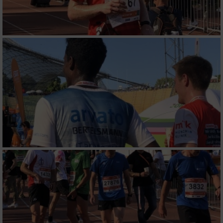
Verwendung reduzierter Daten zur Auswahl
von Inhalten
IAB-Besonderheiten:
Verwendung genauer Standortdaten
Geräte anhand von aktiv angeforderten
Informationen identifizieren
Nicht-IAB-Verarbeitungszwecke:
Notwendig
Performance
Funktional
Werbung