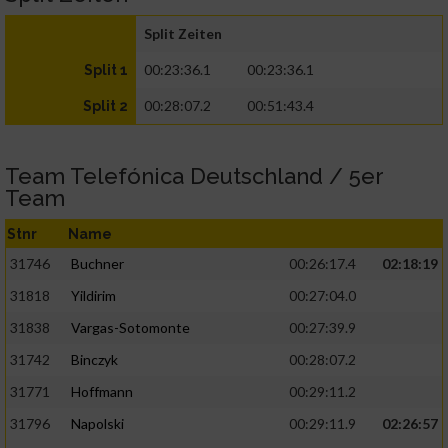
Split Zeiten
00:23:36.1
00:23:36.1
Split 1
00:28:07.2
00:51:43.4
Split 2
Team Telefónica Deutschland / 5er
Team
Stnr
Name
31746
Buchner
00:26:17.4
02:18:19
31818
Yildirim
00:27:04.0
31838
Vargas-Sotomonte
00:27:39.9
31742
Binczyk
00:28:07.2
31771
Hoffmann
00:29:11.2
31796
Napolski
00:29:11.9
02:26:57