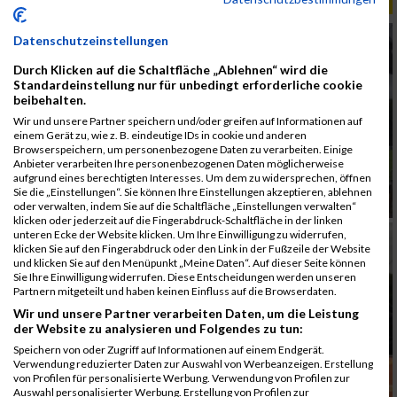
Datenschutzeinstellungen
Durch Klicken auf die Schaltfläche „Ablehnen“ wird die
Standardeinstellung nur für unbedingt erforderliche cookie
beibehalten.
Wir und unsere Partner speichern und/oder greifen auf Informationen auf
einem Gerät zu, wie z. B. eindeutige IDs in cookie und anderen
Browserspeichern, um personenbezogene Daten zu verarbeiten. Einige
Anbieter verarbeiten Ihre personenbezogenen Daten möglicherweise
aufgrund eines berechtigten Interesses. Um dem zu widersprechen, öffnen
Sie die „Einstellungen“. Sie können Ihre Einstellungen akzeptieren, ablehnen
oder verwalten, indem Sie auf die Schaltfläche „Einstellungen verwalten“
klicken oder jederzeit auf die Fingerabdruck-Schaltfläche in der linken
unteren Ecke der Website klicken. Um Ihre Einwilligung zu widerrufen,
klicken Sie auf den Fingerabdruck oder den Link in der Fußzeile der Website
und klicken Sie auf den Menüpunkt „Meine Daten“. Auf dieser Seite können
Sie Ihre Einwilligung widerrufen. Diese Entscheidungen werden unseren
Partnern mitgeteilt und haben keinen Einfluss auf die Browserdaten.
Wir und unsere Partner verarbeiten Daten, um die Leistung
der Website zu analysieren und Folgendes zu tun:
Speichern von oder Zugriff auf Informationen auf einem Endgerät.
Verwendung reduzierter Daten zur Auswahl von Werbeanzeigen. Erstellung
von Profilen für personalisierte Werbung. Verwendung von Profilen zur
Auswahl personalisierter Werbung. Erstellung von Profilen zur