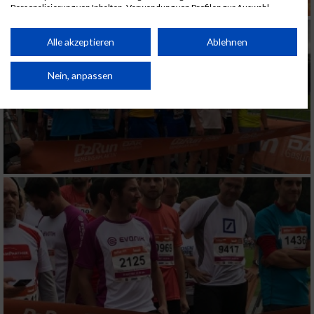
Personalisierung von Inhalten. Verwendung von Profilen zur Auswahl
personalisierter Inhalte. Messung der Werbeleistung. Messung der
Performance von Inhalten. Analyse von Zielgruppen durch Statistiken oder
Kombinationen von Daten aus verschiedenen Quellen. Entwicklung und
Alle akzeptieren
Ablehnen
Verbesserung der Angebote. Verwendung reduzierter Daten zur Auswahl
von Inhalten.
Daten können außerhalb der Europäischen Union weitergegeben und in die
Nein, anpassen
USA gesendet werden.
Ihre Einwilligung und die cookie Richtlinie gelten ausschließlich für diese
Website/App.
Partnerliste anzeigen (1 IAB-Anbieter)
Wir nutzen Ihre Daten für folgende Zwecke:
IAB-Verarbeitungszwecke:
Speichern von oder Zugriff auf Informationen
auf einem Endgerät
Verwendung reduzierter Daten zur Auswahl
von Werbeanzeigen
Erstellung von Profilen für personalisierte
Werbung