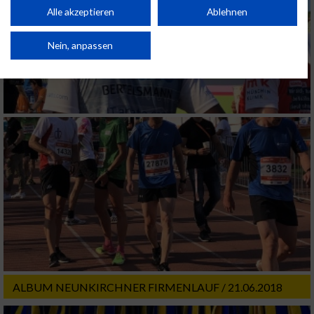
Kombinationen von Daten aus verschiedenen Quellen. Entwicklung und
Alle akzeptieren
Ablehnen
Verbesserung der Angebote. Verwendung reduzierter Daten zur Auswahl
von Inhalten.
Daten können außerhalb der Europäischen Union weitergegeben und in die
Nein, anpassen
USA gesendet werden.
Ihre Einwilligung und die cookie Richtlinie gelten ausschließlich für diese
Website/App.
Partnerliste anzeigen (1 IAB-Anbieter)
Wir nutzen Ihre Daten für folgende Zwecke:
IAB-Verarbeitungszwecke:
Speichern von oder Zugriff auf Informationen
auf einem Endgerät
Verwendung reduzierter Daten zur Auswahl
von Werbeanzeigen
Erstellung von Profilen für personalisierte
Werbung
ALBUM NEUNKIRCHNER FIRMENLAUF / 21.06.2018
Verwendung von Profilen zur Auswahl