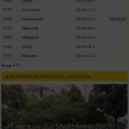
5965
Doller
00:40:58.9
5970
Keunecke
00:43:27.0
5968
Feldermann
00:43:56.3
03:46:25
5976
Merretig
00:44:18.8
5982
Wegener
00:45:59.4
5966
Doller
00:46:01.4
5975
Meinzen
00:46:10.0
Rang:
477.
ALBUM B2RUN MÜNCHEN / 15.07.2026