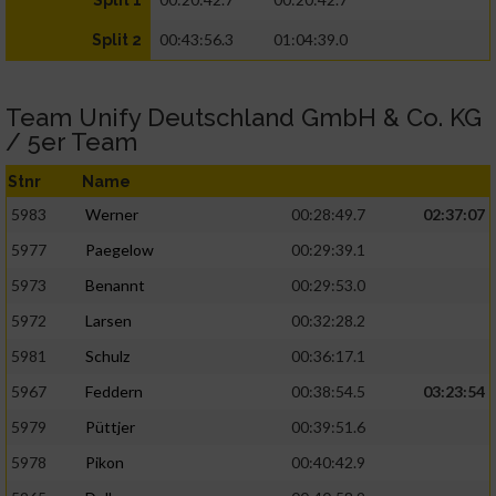
Split 1
00:43:56.3
01:04:39.0
Split 2
Team Unify Deutschland GmbH & Co. KG
/ 5er Team
Stnr
Name
5983
Werner
00:28:49.7
02:37:07
5977
Paegelow
00:29:39.1
5973
Benannt
00:29:53.0
5972
Larsen
00:32:28.2
5981
Schulz
00:36:17.1
5967
Feddern
00:38:54.5
03:23:54
5979
Püttjer
00:39:51.6
5978
Pikon
00:40:42.9