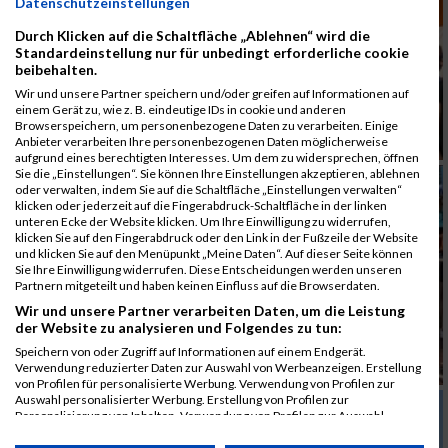
Datenschutzeinstellungen
Durch Klicken auf die Schaltfläche „Ablehnen“ wird die
Standardeinstellung nur für unbedingt erforderliche cookie
beibehalten.
Wir und unsere Partner speichern und/oder greifen auf Informationen auf
einem Gerät zu, wie z. B. eindeutige IDs in cookie und anderen
Browserspeichern, um personenbezogene Daten zu verarbeiten. Einige
Anbieter verarbeiten Ihre personenbezogenen Daten möglicherweise
aufgrund eines berechtigten Interesses. Um dem zu widersprechen, öffnen
Sie die „Einstellungen“. Sie können Ihre Einstellungen akzeptieren, ablehnen
oder verwalten, indem Sie auf die Schaltfläche „Einstellungen verwalten“
klicken oder jederzeit auf die Fingerabdruck-Schaltfläche in der linken
unteren Ecke der Website klicken. Um Ihre Einwilligung zu widerrufen,
klicken Sie auf den Fingerabdruck oder den Link in der Fußzeile der Website
und klicken Sie auf den Menüpunkt „Meine Daten“. Auf dieser Seite können
Sie Ihre Einwilligung widerrufen. Diese Entscheidungen werden unseren
Partnern mitgeteilt und haben keinen Einfluss auf die Browserdaten.
Wir und unsere Partner verarbeiten Daten, um die Leistung
der Website zu analysieren und Folgendes zu tun:
Speichern von oder Zugriff auf Informationen auf einem Endgerät.
Verwendung reduzierter Daten zur Auswahl von Werbeanzeigen. Erstellung
von Profilen für personalisierte Werbung. Verwendung von Profilen zur
Auswahl personalisierter Werbung. Erstellung von Profilen zur
Personalisierung von Inhalten. Verwendung von Profilen zur Auswahl
personalisierter Inhalte. Messung der Werbeleistung. Messung der
Performance von Inhalten. Analyse von Zielgruppen durch Statistiken oder