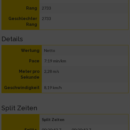
2733
Rang
2733
Geschlechter
Rang
Details
Netto
Wertung
7:19 min/km
Pace
2,28 m/s
Meter pro
Sekunde
8,19 km/h
Geschwindigkeit
Split Zeiten
Split Zeiten
00:20:42.7
00:20:42.7