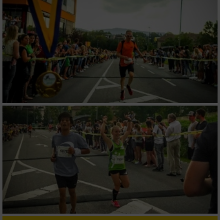
IAB-Besonderheiten:
Verwendung genauer Standortdaten
Geräte anhand von aktiv angeforderten
Informationen identifizieren
Nicht-IAB-Verarbeitungszwecke:
Notwendig
Performance
Funktional
Werbung