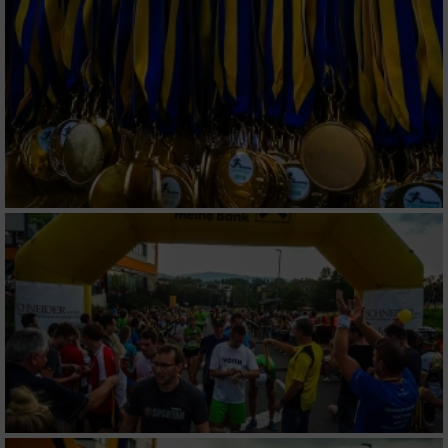
personalisierter Werbung
Erstellung von Profilen zur Personalisierung
von Inhalten
Verwendung von Profilen zur Auswahl
personalisierter Inhalte
Messung der Werbeleistung
Messung der Performance von Inhalten
Analyse von Zielgruppen durch Statistiken
oder Kombinationen von Daten aus
verschiedenen Quellen
Entwicklung und Verbesserung der Angebote
Verwendung reduzierter Daten zur Auswahl
von Inhalten