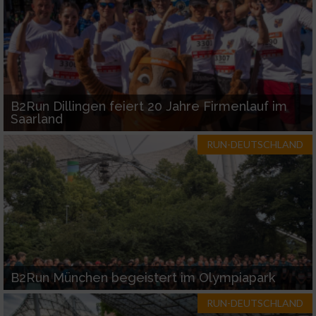
Nicht-IAB-Verarbeitungszwecke:
Notwendig
Performance
B2Run Dillingen feiert 20 Jahre Firmenlauf im
Saarland
Funktional
RUN-DEUTSCHLAND
Werbung
B2Run München begeistert im Olympiapark
RUN-DEUTSCHLAND