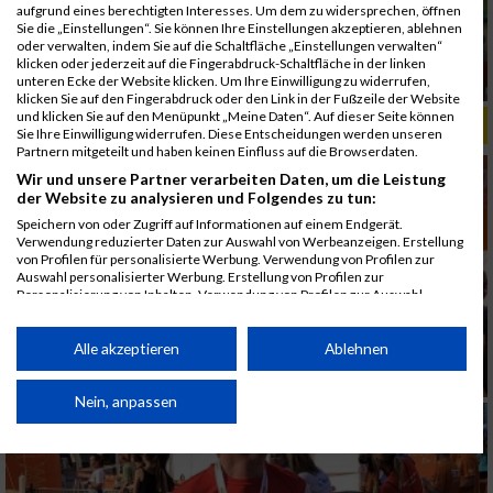
aufgrund eines berechtigten Interesses. Um dem zu widersprechen, öffnen
Sie die „Einstellungen“. Sie können Ihre Einstellungen akzeptieren, ablehnen
oder verwalten, indem Sie auf die Schaltfläche „Einstellungen verwalten“
klicken oder jederzeit auf die Fingerabdruck-Schaltfläche in der linken
unteren Ecke der Website klicken. Um Ihre Einwilligung zu widerrufen,
klicken Sie auf den Fingerabdruck oder den Link in der Fußzeile der Website
und klicken Sie auf den Menüpunkt „Meine Daten“. Auf dieser Seite können
ALBUM B2RUN MÜNCHEN, B2RUN / 16.07.2019
Sie Ihre Einwilligung widerrufen. Diese Entscheidungen werden unseren
Partnern mitgeteilt und haben keinen Einfluss auf die Browserdaten.
Wir und unsere Partner verarbeiten Daten, um die Leistung
der Website zu analysieren und Folgendes zu tun:
Speichern von oder Zugriff auf Informationen auf einem Endgerät.
Verwendung reduzierter Daten zur Auswahl von Werbeanzeigen. Erstellung
von Profilen für personalisierte Werbung. Verwendung von Profilen zur
Auswahl personalisierter Werbung. Erstellung von Profilen zur
Personalisierung von Inhalten. Verwendung von Profilen zur Auswahl
personalisierter Inhalte. Messung der Werbeleistung. Messung der
Performance von Inhalten. Analyse von Zielgruppen durch Statistiken oder
Kombinationen von Daten aus verschiedenen Quellen. Entwicklung und
Alle akzeptieren
Ablehnen
Verbesserung der Angebote. Verwendung reduzierter Daten zur Auswahl
von Inhalten.
Daten können außerhalb der Europäischen Union weitergegeben und in die
Nein, anpassen
USA gesendet werden.
Ihre Einwilligung und die cookie Richtlinie gelten ausschließlich für diese
Website/App.