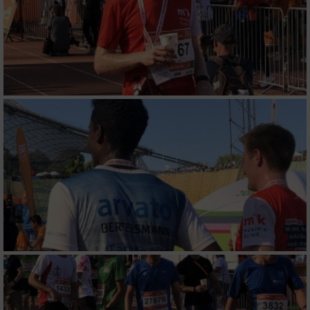
Partnerliste anzeigen (1 IAB-Anbieter)
Wir nutzen Ihre Daten für folgende Zwecke:
IAB-Verarbeitungszwecke:
Speichern von oder Zugriff auf Informationen
auf einem Endgerät
Verwendung reduzierter Daten zur Auswahl
von Werbeanzeigen
Erstellung von Profilen für personalisierte
Werbung
Verwendung von Profilen zur Auswahl
personalisierter Werbung
Erstellung von Profilen zur Personalisierung
von Inhalten
Verwendung von Profilen zur Auswahl
personalisierter Inhalte