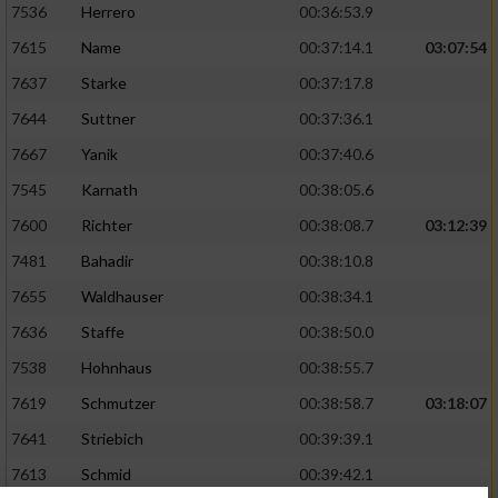
7536
Herrero
00:36:53.9
7615
Name
00:37:14.1
03:07:54
7637
Starke
00:37:17.8
7644
Suttner
00:37:36.1
7667
Yanik
00:37:40.6
7545
Karnath
00:38:05.6
7600
Richter
00:38:08.7
03:12:39
7481
Bahadir
00:38:10.8
7655
Waldhauser
00:38:34.1
7636
Staffe
00:38:50.0
7538
Hohnhaus
00:38:55.7
7619
Schmutzer
00:38:58.7
03:18:07
7641
Striebich
00:39:39.1
7613
Schmid
00:39:42.1