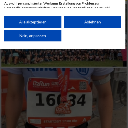
Auswahl personalisierter Werbung. Erstellung von Profilen zur
Personalisierung von Inhalten. Verwendung von Profilen zur Auswahl
personalisierter Inhalte. Messung der Werbeleistung. Messung der
Performance von Inhalten. Analyse von Zielgruppen durch Statistiken oder
Kombinationen von Daten aus verschiedenen Quellen. Entwicklung und
Alle akzeptieren
Ablehnen
Verbesserung der Angebote. Verwendung reduzierter Daten zur Auswahl
von Inhalten.
Daten können außerhalb der Europäischen Union weitergegeben und in die
Nein, anpassen
USA gesendet werden.
Ihre Einwilligung und die cookie Richtlinie gelten ausschließlich für diese
Website/App.
Partnerliste anzeigen (1 IAB-Anbieter)
Wir nutzen Ihre Daten für folgende Zwecke:
IAB-Verarbeitungszwecke:
Speichern von oder Zugriff auf Informationen
auf einem Endgerät
Verwendung reduzierter Daten zur Auswahl
von Werbeanzeigen
Erstellung von Profilen für personalisierte
Werbung