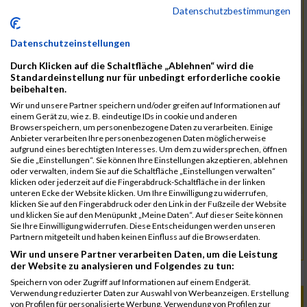
7628
Seebach
00:39:52.7
Datenschutzbestimmungen
7546
Name
00:39:54.6
Datenschutzeinstellungen
7658
Name
00:39:55.3
03:20:41
Durch Klicken auf die Schaltfläche „Ablehnen“ wird die
7555
Küffner
00:39:59.2
Standardeinstellung nur für unbedingt erforderliche cookie
beibehalten.
7635
Stadelmann
00:40:01.0
Wir und unsere Partner speichern und/oder greifen auf Informationen auf
einem Gerät zu, wie z. B. eindeutige IDs in cookie und anderen
7492
Bogner
00:40:11.1
Browserspeichern, um personenbezogene Daten zu verarbeiten. Einige
Anbieter verarbeiten Ihre personenbezogenen Daten möglicherweise
7581
Neubauer
00:40:34.8
aufgrund eines berechtigten Interesses. Um dem zu widersprechen, öffnen
Sie die „Einstellungen“. Sie können Ihre Einstellungen akzeptieren, ablehnen
7494
Buttler
00:40:35.0
03:33:07
oder verwalten, indem Sie auf die Schaltfläche „Einstellungen verwalten“
klicken oder jederzeit auf die Fingerabdruck-Schaltfläche in der linken
7525
Gretz
00:41:16.5
unteren Ecke der Website klicken. Um Ihre Einwilligung zu widerrufen,
klicken Sie auf den Fingerabdruck oder den Link in der Fußzeile der Website
7483
Bär
00:42:00.8
und klicken Sie auf den Menüpunkt „Meine Daten“. Auf dieser Seite können
Sie Ihre Einwilligung widerrufen. Diese Entscheidungen werden unseren
7578
Müller
00:43:59.5
Partnern mitgeteilt und haben keinen Einfluss auf die Browserdaten.
7633
Name
00:45:16.0
Wir und unsere Partner verarbeiten Daten, um die Leistung
der Website zu analysieren und Folgendes zu tun:
Rang:
1314.
Speichern von oder Zugriff auf Informationen auf einem Endgerät.
Verwendung reduzierter Daten zur Auswahl von Werbeanzeigen. Erstellung
ALBUM B2RUN MÜNCHEN / 15.07.2026
von Profilen für personalisierte Werbung. Verwendung von Profilen zur