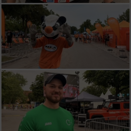
Verwendung von Profilen zur Auswahl
personalisierter Werbung
Erstellung von Profilen zur Personalisierung
von Inhalten
Verwendung von Profilen zur Auswahl
personalisierter Inhalte
Messung der Werbeleistung
Messung der Performance von Inhalten
Analyse von Zielgruppen durch Statistiken
oder Kombinationen von Daten aus
verschiedenen Quellen
Entwicklung und Verbesserung der Angebote