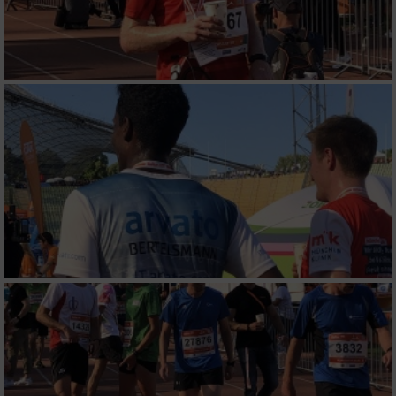
Wir nutzen Ihre Daten für folgende Zwecke:
IAB-Verarbeitungszwecke:
Speichern von oder Zugriff auf Informationen
auf einem Endgerät
Verwendung reduzierter Daten zur Auswahl
von Werbeanzeigen
Erstellung von Profilen für personalisierte
Werbung
Verwendung von Profilen zur Auswahl
personalisierter Werbung
Erstellung von Profilen zur Personalisierung
von Inhalten
Verwendung von Profilen zur Auswahl
personalisierter Inhalte