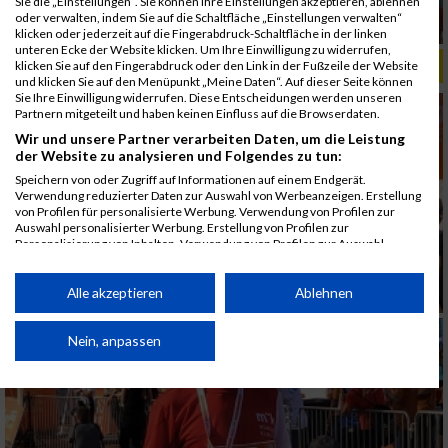
Sie die „Einstellungen“. Sie können Ihre Einstellungen akzeptieren, ablehnen
oder verwalten, indem Sie auf die Schaltfläche „Einstellungen verwalten“
klicken oder jederzeit auf die Fingerabdruck-Schaltfläche in der linken
unteren Ecke der Website klicken. Um Ihre Einwilligung zu widerrufen,
ALBUM B2RUN MÜNCHEN, B2RUN / 16.07.2019
klicken Sie auf den Fingerabdruck oder den Link in der Fußzeile der Website
und klicken Sie auf den Menüpunkt „Meine Daten“. Auf dieser Seite können
Sie Ihre Einwilligung widerrufen. Diese Entscheidungen werden unseren
Partnern mitgeteilt und haben keinen Einfluss auf die Browserdaten.
Wir und unsere Partner verarbeiten Daten, um die Leistung
der Website zu analysieren und Folgendes zu tun:
Speichern von oder Zugriff auf Informationen auf einem Endgerät.
Verwendung reduzierter Daten zur Auswahl von Werbeanzeigen. Erstellung
von Profilen für personalisierte Werbung. Verwendung von Profilen zur
Auswahl personalisierter Werbung. Erstellung von Profilen zur
Personalisierung von Inhalten. Verwendung von Profilen zur Auswahl
personalisierter Inhalte. Messung der Werbeleistung. Messung der
Performance von Inhalten. Analyse von Zielgruppen durch Statistiken oder
Kombinationen von Daten aus verschiedenen Quellen. Entwicklung und
Alle akzeptieren
Ablehnen
Verbesserung der Angebote. Verwendung reduzierter Daten zur Auswahl
von Inhalten.
Daten können außerhalb der Europäischen Union weitergegeben und in die
Nein, anpassen
USA gesendet werden.
Ihre Einwilligung und die cookie Richtlinie gelten ausschließlich für diese
Website/App.
Partnerliste anzeigen (1 IAB-Anbieter)