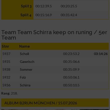
00:12:39.5
00:20:25.5
Split 3
00:15:16.9
00:35:42.4
Split 4
Team Team Schirra keep on runing / 5er
Team
Stnr
Name
5937
Scholl
00:23:53.2
03:14:26
5935
Gawrisch
00:35:06.6
5938
Sommer
00:35:09.9
5932
Folz
00:50:06.1
5936
Schirra
00:50:10.5
Rang:
218.
ALBUM B2RUN MÜNCHEN / 15.07.2026