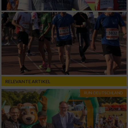
verschiedenen Quellen
Entwicklung und Verbesserung der Angebote
Verwendung reduzierter Daten zur Auswahl
von Inhalten
IAB-Besonderheiten:
Verwendung genauer Standortdaten
Geräte anhand von aktiv angeforderten
Informationen identifizieren
RELEVANTE ARTIKEL
Nicht-IAB-Verarbeitungszwecke:
RUN-DEUTSCHLAND
Notwendig
Performance