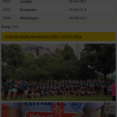
9891
Junglas
00:46:38.9
9850
Bodewein
00:48:02.4
9904
Meickmann
00:48:34.2
Rang:
251.
ALBUM B2RUN MÜNCHEN / 15.07.2026