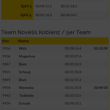
00:04:11.1
00:31:18.2
Split 3
00:05:16.3
00:36:34.5
Split 4
Team Novelis Koblenz / 5er Team
Stnr
Name
9956
Wick
00:28:16.4
02:32:09
9906
Mogashoa
00:30:07.6
9847
Blum
00:30:32.0
9925
Scheug
00:31:05.8
9849
Blum
00:32:07.2
9954
Werewka
00:32:35.8
02:49:03
9943
Tödheide
00:33:13.5
9934
Schunk
00:34:10.1