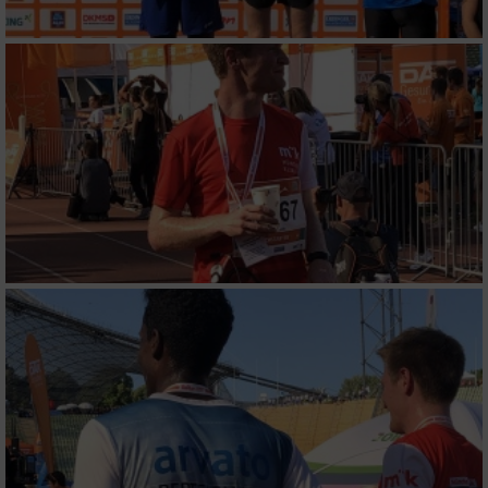
von Werbeanzeigen
Erstellung von Profilen für personalisierte
Werbung
Verwendung von Profilen zur Auswahl
personalisierter Werbung
Erstellung von Profilen zur Personalisierung
von Inhalten
Verwendung von Profilen zur Auswahl
personalisierter Inhalte
Messung der Werbeleistung
Messung der Performance von Inhalten
Analyse von Zielgruppen durch Statistiken
oder Kombinationen von Daten aus