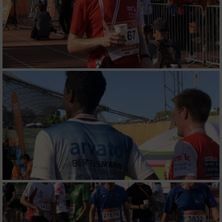
Partnerliste anzeigen (1 IAB-Anbieter)
Wir nutzen Ihre Daten für folgende Zwecke:
IAB-Verarbeitungszwecke:
Speichern von oder Zugriff auf Informationen
auf einem Endgerät
Verwendung reduzierter Daten zur Auswahl
von Werbeanzeigen
Erstellung von Profilen für personalisierte
Werbung
Verwendung von Profilen zur Auswahl
personalisierter Werbung
Erstellung von Profilen zur Personalisierung
von Inhalten
Verwendung von Profilen zur Auswahl
personalisierter Inhalte