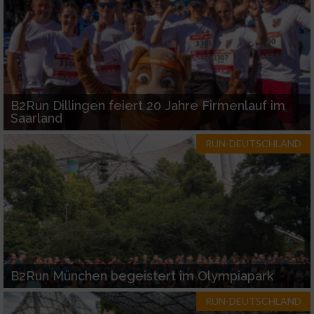
Nicht-IAB-Verarbeitungszwecke:
Notwendig
Performance
B2Run Dillingen feiert 20 Jahre Firmenlauf im
Saarland
Funktional
RUN-DEUTSCHLAND
Werbung
B2Run München begeistert im Olympiapark
RUN-DEUTSCHLAND