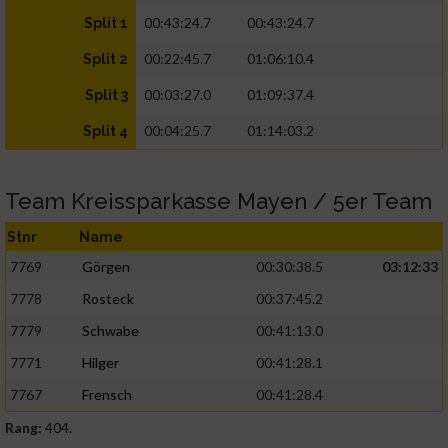
00:43:24.7
00:43:24.7
Split 1
00:22:45.7
01:06:10.4
Split 2
00:03:27.0
01:09:37.4
Split 3
00:04:25.7
01:14:03.2
Split 4
Team Kreissparkasse Mayen / 5er Team
Stnr
Name
7769
Görgen
00:30:38.5
03:12:33
7778
Rosteck
00:37:45.2
7779
Schwabe
00:41:13.0
7771
Hilger
00:41:28.1
7767
Frensch
00:41:28.4
Rang:
404.