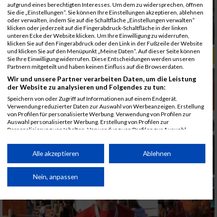
aufgrund eines berechtigten Interesses. Um dem zu widersprechen, öffnen
Sie die „Einstellungen“. Sie können Ihre Einstellungen akzeptieren, ablehnen
oder verwalten, indem Sie auf die Schaltfläche „Einstellungen verwalten“
klicken oder jederzeit auf die Fingerabdruck-Schaltfläche in der linken
unteren Ecke der Website klicken. Um Ihre Einwilligung zu widerrufen,
klicken Sie auf den Fingerabdruck oder den Link in der Fußzeile der Website
und klicken Sie auf den Menüpunkt „Meine Daten“. Auf dieser Seite können
ALBUM B2RUN MÜNCHEN, B2RUN / 16.07.2019
Sie Ihre Einwilligung widerrufen. Diese Entscheidungen werden unseren
Partnern mitgeteilt und haben keinen Einfluss auf die Browserdaten.
Wir und unsere Partner verarbeiten Daten, um die Leistung
der Website zu analysieren und Folgendes zu tun:
Speichern von oder Zugriff auf Informationen auf einem Endgerät.
Verwendung reduzierter Daten zur Auswahl von Werbeanzeigen. Erstellung
von Profilen für personalisierte Werbung. Verwendung von Profilen zur
Auswahl personalisierter Werbung. Erstellung von Profilen zur
Personalisierung von Inhalten. Verwendung von Profilen zur Auswahl
personalisierter Inhalte. Messung der Werbeleistung. Messung der
Performance von Inhalten. Analyse von Zielgruppen durch Statistiken oder
Kombinationen von Daten aus verschiedenen Quellen. Entwicklung und
Alle akzeptieren
Ablehnen
Verbesserung der Angebote. Verwendung reduzierter Daten zur Auswahl
von Inhalten.
Daten können außerhalb der Europäischen Union weitergegeben und in die
Nein, anpassen
USA gesendet werden.
Ihre Einwilligung und die cookie Richtlinie gelten ausschließlich für diese
Website/App.