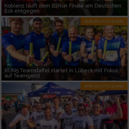
Koblenz läuft dem B2Run Finale am Deutschen
Eck entgegen
RUN-DEUTSCHLAND
RUN5 Teamstaffel startet in Lübeck mit Fokus
auf Teamgeist
RUN-DEUTSCHLAND