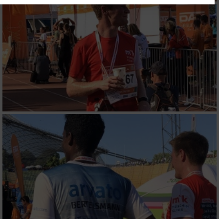
Website/App.
Partnerliste anzeigen (1 IAB-Anbieter)
Wir nutzen Ihre Daten für folgende Zwecke:
IAB-Verarbeitungszwecke:
Speichern von oder Zugriff auf Informationen
auf einem Endgerät
Verwendung reduzierter Daten zur Auswahl
von Werbeanzeigen
Erstellung von Profilen für personalisierte
Werbung
Verwendung von Profilen zur Auswahl
personalisierter Werbung
Erstellung von Profilen zur Personalisierung
von Inhalten