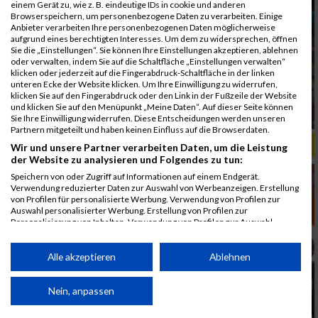
einem Gerät zu, wie z. B. eindeutige IDs in cookie und anderen
Browserspeichern, um personenbezogene Daten zu verarbeiten. Einige
Anbieter verarbeiten Ihre personenbezogenen Daten möglicherweise
aufgrund eines berechtigten Interesses. Um dem zu widersprechen, öffnen
Sie die „Einstellungen“. Sie können Ihre Einstellungen akzeptieren, ablehnen
oder verwalten, indem Sie auf die Schaltfläche „Einstellungen verwalten“
klicken oder jederzeit auf die Fingerabdruck-Schaltfläche in der linken
unteren Ecke der Website klicken. Um Ihre Einwilligung zu widerrufen,
klicken Sie auf den Fingerabdruck oder den Link in der Fußzeile der Website
und klicken Sie auf den Menüpunkt „Meine Daten“. Auf dieser Seite können
Sie Ihre Einwilligung widerrufen. Diese Entscheidungen werden unseren
Partnern mitgeteilt und haben keinen Einfluss auf die Browserdaten.
ALBUM B2RUN MÜNCHEN, B2RUN / 16.07.2019
Wir und unsere Partner verarbeiten Daten, um die Leistung
der Website zu analysieren und Folgendes zu tun:
Speichern von oder Zugriff auf Informationen auf einem Endgerät.
Verwendung reduzierter Daten zur Auswahl von Werbeanzeigen. Erstellung
von Profilen für personalisierte Werbung. Verwendung von Profilen zur
Auswahl personalisierter Werbung. Erstellung von Profilen zur
Personalisierung von Inhalten. Verwendung von Profilen zur Auswahl
personalisierter Inhalte. Messung der Werbeleistung. Messung der
Performance von Inhalten. Analyse von Zielgruppen durch Statistiken oder
Kombinationen von Daten aus verschiedenen Quellen. Entwicklung und
Alle akzeptieren
Ablehnen
Verbesserung der Angebote. Verwendung reduzierter Daten zur Auswahl
von Inhalten.
Daten können außerhalb der Europäischen Union weitergegeben und in die
Nein, anpassen
USA gesendet werden.
Ihre Einwilligung und die cookie Richtlinie gelten ausschließlich für diese