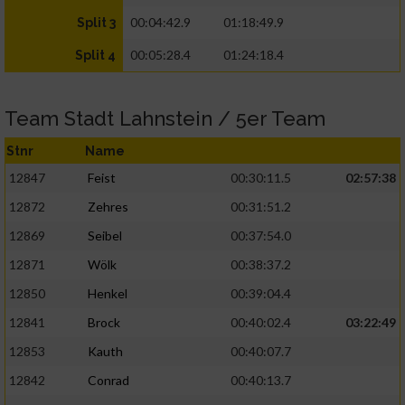
00:04:42.9
01:18:49.9
Split 3
00:05:28.4
01:24:18.4
Split 4
Team Stadt Lahnstein / 5er Team
Stnr
Name
12847
Feist
00:30:11.5
02:57:38
12872
Zehres
00:31:51.2
12869
Seibel
00:37:54.0
12871
Wölk
00:38:37.2
12850
Henkel
00:39:04.4
12841
Brock
00:40:02.4
03:22:49
12853
Kauth
00:40:07.7
12842
Conrad
00:40:13.7