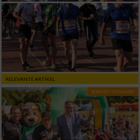
Verwendung von Profilen zur Auswahl
personalisierter Inhalte
Messung der Werbeleistung
Messung der Performance von Inhalten
Analyse von Zielgruppen durch Statistiken
oder Kombinationen von Daten aus
verschiedenen Quellen
RELEVANTE ARTIKEL
Entwicklung und Verbesserung der Angebote
RUN-DEUTSCHLAND
Verwendung reduzierter Daten zur Auswahl
von Inhalten
IAB-Besonderheiten:
Verwendung genauer Standortdaten