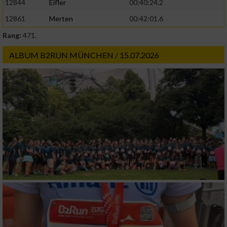
12844
Eifler
00:40:24.2
12861
Merten
00:42:01.6
Rang:
471.
ALBUM B2RUN MÜNCHEN / 15.07.2026