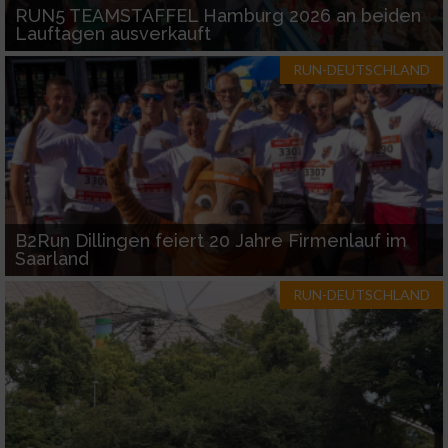
Geräte anhand von aktiv angeforderten
RUN5 TEAMSTAFFEL Hamburg 2026 an beiden
Informationen identifizieren
Lauftagen ausverkauft
Nicht-IAB-Verarbeitungszwecke:
RUN-DEUTSCHLAND
Notwendig
Performance
Funktional
B2Run Dillingen feiert 20 Jahre Firmenlauf im
Saarland
Werbung
RUN-DEUTSCHLAND